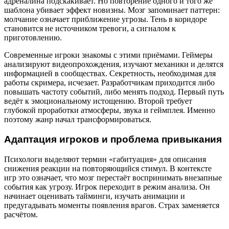
адреналина подскакивает. Но повторение одного и того же
шаблона убивает эффект новизны. Мозг запоминает паттерн:
молчание означает приближение угрозы. Тень в коридоре
становится не источником тревоги, а сигналом к
приготовлению.
Современные игроки знакомы с этими приёмами. Геймеры
анализируют видеопрохождения, изучают механики и делятся
информацией в сообществах. Секретность, необходимая для
работы скримера, исчезает. Разработчикам приходится либо
повышать частоту событий, либо менять подход. Первый путь
ведёт к эмоциональному истощению. Второй требует
глубокой проработки атмосферы, звука и геймплея. Именно
поэтому жанр начал трансформироваться.
Адаптация игроков и проблема привыкания
Психологи выделяют термин «габитуация» для описания
снижения реакции на повторяющийся стимул. В контексте
игр это означает, что мозг перестаёт воспринимать внезапные
события как угрозу. Игрок переходит в режим анализа. Он
начинает оценивать тайминги, изучать анимации и
предугадывать моменты появления врагов. Страх заменяется
расчётом.