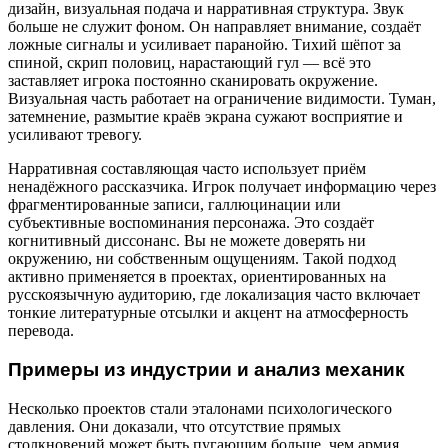
дизайн, визуальная подача и нарративная структура. Звук
больше не служит фоном. Он направляет внимание, создаёт
ложные сигналы и усиливает паранойю. Тихий шёпот за
спиной, скрип половиц, нарастающий гул — всё это
заставляет игрока постоянно сканировать окружение.
Визуальная часть работает на ограничение видимости. Туман,
затемнение, размытие краёв экрана сужают восприятие и
усиливают тревогу.
Нарративная составляющая часто использует приём
ненадёжного рассказчика. Игрок получает информацию через
фрагментированные записи, галлюцинации или
субъективные воспоминания персонажа. Это создаёт
когнитивный диссонанс. Вы не можете доверять ни
окружению, ни собственным ощущениям. Такой подход
активно применяется в проектах, ориентированных на
русскоязычную аудиторию, где локализация часто включает
тонкие литературные отсылки и акцент на атмосферность
перевода.
Примеры из индустрии и анализ механик
Несколько проектов стали эталонами психологического
давления. Они доказали, что отсутствие прямых
столкновений может быть пугающим больше, чем армия