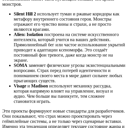
монстров.
Silent Hill 2
использует туман и ржавые коридоры как
метафору внутреннего состояния героя. Монстры
отражают его чувство вины и страхи, а не просто
являются врагами.
Alien: Isolation
построена на системе искусственного
интеллекта, который учится на ваших действиях.
Прямолинейный бег или частое использование укрытий
приводит к адаптации ксеноморфа. Это создаёт
постоянный фон тревоги, даже когда монстр не на
экране.
SOMA
заменяет физические угрозы экзистенциальными
вопросами. Страх перед потерей идентичности и
пониманием своего места в мире давит сильнее любых
прыгающих существ.
Visage
и
Madison
используют механику рассудка,
которая напрямую влияет на управление, визуал и
аудио. Чем больше вы паникуете, тем сложнее
становится играть.
Эти проекты формируют новые стандарты для разработчиков.
Они показывают, что страх можно проектировать через
геймплейные системы, а не только через сценарные вставки.
Именно эта тенденция определяет текущее состояние жанра и