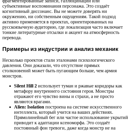
фрагментированные записи, галлюцинации или
субъективные воспоминания персонажа. Это создаёт
когнитивный диссонанс. Вы не можете доверять ни
окружению, ни собственным ощущениям. Такой подход
активно применяется в проектах, ориентированных на
русскоязычную аудиторию, где локализация часто включает
тонкие литературные отсылки и акцент на атмосферность
перевода.
Примеры из индустрии и анализ механик
Несколько проектов стали эталонами психологического
давления. Они доказали, что отсутствие прямых
столкновений может быть пугающим больше, чем армия
монстров.
Silent Hill 2
использует туман и ржавые коридоры как
метафору внутреннего состояния героя. Монстры
отражают его чувство вины и страхи, а не просто
являются врагами.
Alien: Isolation
построена на системе искусственного
интеллекта, который учится на ваших действиях.
Прямолинейный бег или частое использование укрытий
приводит к адаптации ксеноморфа. Это создаёт
постоянный фон тревоги, даже когда монстр не на