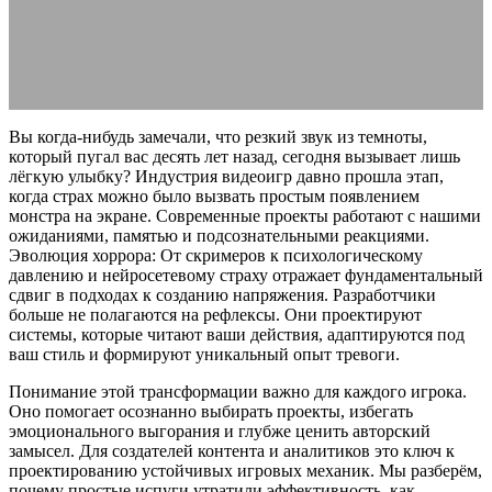
20.05.2026
АВТОР ANA_EDITOR
КОММЕНТАРИЕВ НЕТ
Вы когда-нибудь замечали, что резкий звук из темноты,
который пугал вас десять лет назад, сегодня вызывает лишь
лёгкую улыбку? Индустрия видеоигр давно прошла этап,
когда страх можно было вызвать простым появлением
монстра на экране. Современные проекты работают с нашими
ожиданиями, памятью и подсознательными реакциями.
Эволюция хоррора: От скримеров к психологическому
давлению и нейросетевому страху отражает фундаментальный
сдвиг в подходах к созданию напряжения. Разработчики
больше не полагаются на рефлексы. Они проектируют
системы, которые читают ваши действия, адаптируются под
ваш стиль и формируют уникальный опыт тревоги.
Понимание этой трансформации важно для каждого игрока.
Оно помогает осознанно выбирать проекты, избегать
эмоционального выгорания и глубже ценить авторский
замысел. Для создателей контента и аналитиков это ключ к
проектированию устойчивых игровых механик. Мы разберём,
почему простые испуги утратили эффективность, как