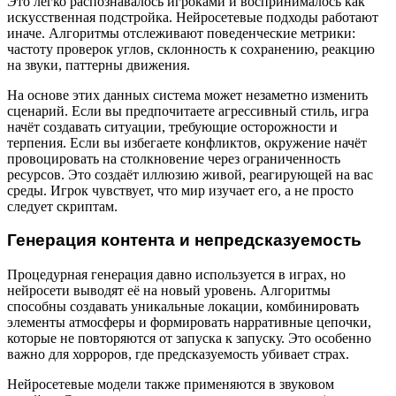
Это легко распознавалось игроками и воспринималось как
искусственная подстройка. Нейросетевые подходы работают
иначе. Алгоритмы отслеживают поведенческие метрики:
частоту проверок углов, склонность к сохранению, реакцию
на звуки, паттерны движения.
На основе этих данных система может незаметно изменить
сценарий. Если вы предпочитаете агрессивный стиль, игра
начёт создавать ситуации, требующие осторожности и
терпения. Если вы избегаете конфликтов, окружение начёт
провоцировать на столкновение через ограниченность
ресурсов. Это создаёт иллюзию живой, реагирующей на вас
среды. Игрок чувствует, что мир изучает его, а не просто
следует скриптам.
Генерация контента и непредсказуемость
Процедурная генерация давно используется в играх, но
нейросети выводят её на новый уровень. Алгоритмы
способны создавать уникальные локации, комбинировать
элементы атмосферы и формировать нарративные цепочки,
которые не повторяются от запуска к запуску. Это особенно
важно для хорроров, где предсказуемость убивает страх.
Нейросетевые модели также применяются в звуковом