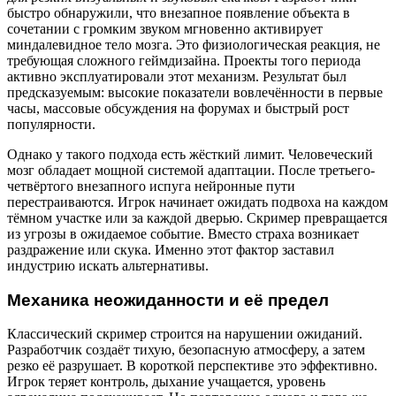
быстро обнаружили, что внезапное появление объекта в
сочетании с громким звуком мгновенно активирует
миндалевидное тело мозга. Это физиологическая реакция, не
требующая сложного геймдизайна. Проекты того периода
активно эксплуатировали этот механизм. Результат был
предсказуемым: высокие показатели вовлечённости в первые
часы, массовые обсуждения на форумах и быстрый рост
популярности.
Однако у такого подхода есть жёсткий лимит. Человеческий
мозг обладает мощной системой адаптации. После третьего-
четвёртого внезапного испуга нейронные пути
перестраиваются. Игрок начинает ожидать подвоха на каждом
тёмном участке или за каждой дверью. Скример превращается
из угрозы в ожидаемое событие. Вместо страха возникает
раздражение или скука. Именно этот фактор заставил
индустрию искать альтернативы.
Механика неожиданности и её предел
Классический скример строится на нарушении ожиданий.
Разработчик создаёт тихую, безопасную атмосферу, а затем
резко её разрушает. В короткой перспективе это эффективно.
Игрок теряет контроль, дыхание учащается, уровень