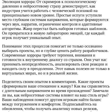
Эволюция хоррора: От скримеров к психологическому
давлению и нейросетевому страху демонстрирует, как
индустрия учится работать с человеческой психикой на
принципиально новом уровне. Простые испуги уступили
место глубоким системам напряжения, которые формируются
через звук, нарратив, ограничение контроля и адаптивные
алгоритмы. Жанр перестал быть набором готовых шаблонов.
Он превратился в живую лабораторию эмоций, где каждый
игрок получает уникальный опыт.
Понимание этих процессов помогает не только осознанно
выбирать проекты, но и глубже ценить работу разработчиков.
Современные хорроры требуют терпения, внимания и
готовности к внутреннему диалогу со страхом. Они учат нас
принимать неопределённость, анализировать свои реакции и
находить силу в преодолении. Этот навык полезен не только в
виртуальных мирах, но и в реальной жизни.
Поделитесь своим опытом в комментариях. Какие проекты
сформировали ваше отношение к жанру? Как вы справляетесь
с длительным напряжением во время прохождения? Замечали
ли вы, как нейросетевые системы влияют на ваш стиль игры?
Ваши наблюдения помогут другим игрокам найти баланс
между погружением и комфортом. Подписывайтесь на
обновления, чтобы получать аналитику новых релизов,