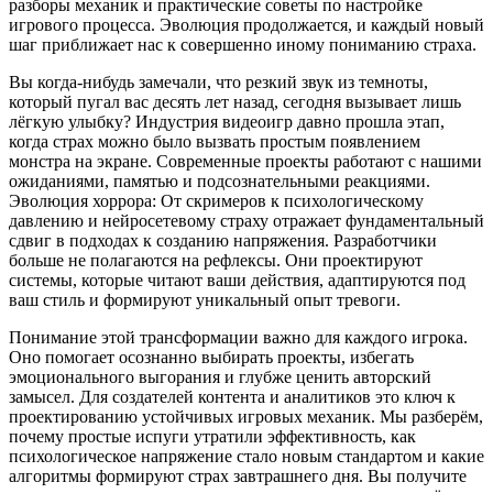
разборы механик и практические советы по настройке
игрового процесса. Эволюция продолжается, и каждый новый
шаг приближает нас к совершенно иному пониманию страха.
Вы когда-нибудь замечали, что резкий звук из темноты,
который пугал вас десять лет назад, сегодня вызывает лишь
лёгкую улыбку? Индустрия видеоигр давно прошла этап,
когда страх можно было вызвать простым появлением
монстра на экране. Современные проекты работают с нашими
ожиданиями, памятью и подсознательными реакциями.
Эволюция хоррора: От скримеров к психологическому
давлению и нейросетевому страху отражает фундаментальный
сдвиг в подходах к созданию напряжения. Разработчики
больше не полагаются на рефлексы. Они проектируют
системы, которые читают ваши действия, адаптируются под
ваш стиль и формируют уникальный опыт тревоги.
Понимание этой трансформации важно для каждого игрока.
Оно помогает осознанно выбирать проекты, избегать
эмоционального выгорания и глубже ценить авторский
замысел. Для создателей контента и аналитиков это ключ к
проектированию устойчивых игровых механик. Мы разберём,
почему простые испуги утратили эффективность, как
психологическое напряжение стало новым стандартом и какие
алгоритмы формируют страх завтрашнего дня. Вы получите