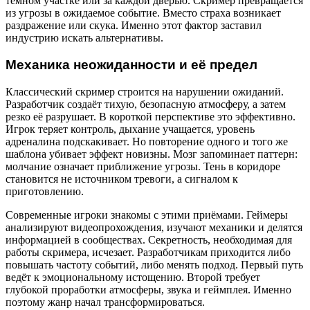
тёмном участке или за каждой дверью. Скример превращается
из угрозы в ожидаемое событие. Вместо страха возникает
раздражение или скука. Именно этот фактор заставил
индустрию искать альтернативы.
Механика неожиданности и её предел
Классический скример строится на нарушении ожиданий.
Разработчик создаёт тихую, безопасную атмосферу, а затем
резко её разрушает. В короткой перспективе это эффективно.
Игрок теряет контроль, дыхание учащается, уровень
адреналина подскакивает. Но повторение одного и того же
шаблона убивает эффект новизны. Мозг запоминает паттерн:
молчание означает приближение угрозы. Тень в коридоре
становится не источником тревоги, а сигналом к
приготовлению.
Современные игроки знакомы с этими приёмами. Геймеры
анализируют видеопрохождения, изучают механики и делятся
информацией в сообществах. Секретность, необходимая для
работы скримера, исчезает. Разработчикам приходится либо
повышать частоту событий, либо менять подход. Первый путь
ведёт к эмоциональному истощению. Второй требует
глубокой проработки атмосферы, звука и геймплея. Именно
поэтому жанр начал трансформироваться.