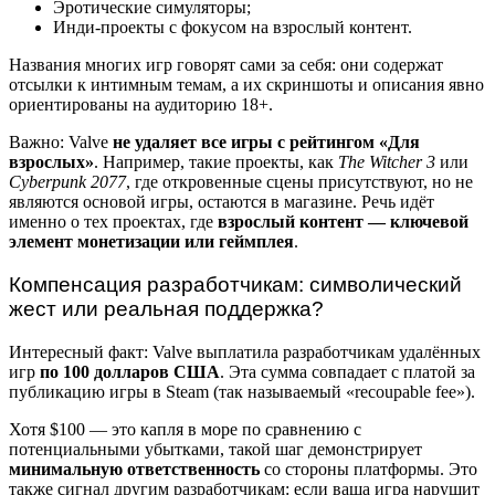
Эротические симуляторы;
Инди-проекты с фокусом на взрослый контент.
Названия многих игр говорят сами за себя: они содержат
отсылки к интимным темам, а их скриншоты и описания явно
ориентированы на аудиторию 18+.
Важно: Valve
не удаляет все игры с рейтингом «Для
взрослых»
. Например, такие проекты, как
The Witcher 3
или
Cyberpunk 2077
, где откровенные сцены присутствуют, но не
являются основой игры, остаются в магазине. Речь идёт
именно о тех проектах, где
взрослый контент — ключевой
элемент монетизации или геймплея
.
Компенсация разработчикам: символический
жест или реальная поддержка?
Интересный факт: Valve выплатила разработчикам удалённых
игр
по 100 долларов США
. Эта сумма совпадает с платой за
публикацию игры в Steam (так называемый «recoupable fee»).
Хотя $100 — это капля в море по сравнению с
потенциальными убытками, такой шаг демонстрирует
минимальную ответственность
со стороны платформы. Это
также сигнал другим разработчикам: если ваша игра нарушит