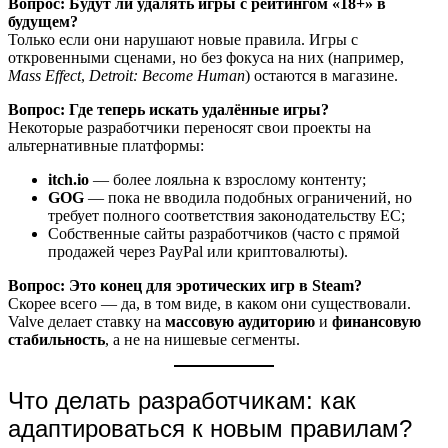
Вопрос: Будут ли удалять игры с рейтингом «18+» в
будущем?
Только если они нарушают новые правила. Игры с
откровенными сценами, но без фокуса на них (например,
Mass Effect
,
Detroit: Become Human
) остаются в магазине.
Вопрос: Где теперь искать удалённые игры?
Некоторые разработчики переносят свои проекты на
альтернативные платформы:
itch.io
— более лояльна к взрослому контенту;
GOG
— пока не вводила подобных ограничений, но
требует полного соответствия законодательству ЕС;
Собственные сайты разработчиков (часто с прямой
продажей через PayPal или криптовалюты).
Вопрос: Это конец для эротических игр в Steam?
Скорее всего — да, в том виде, в каком они существовали.
Valve делает ставку на
массовую аудиторию
и
финансовую
стабильность
, а не на нишевые сегменты.
Что делать разработчикам: как
адаптироваться к новым правилам?