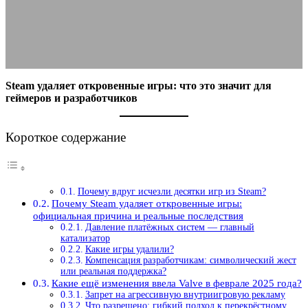
10.10.2025
АВТОР ANA_EDITOR
КОММЕНТАРИЕВ НЕТ
Steam удаляет откровенные игры: что это значит для
геймеров и разработчиков
Короткое содержание
Почему вдруг исчезли десятки игр из Steam?
Почему Steam удаляет откровенные игры:
официальная причина и реальные последствия
Давление платёжных систем — главный
катализатор
Какие игры удалили?
Компенсация разработчикам: символический жест
или реальная поддержка?
Какие ещё изменения ввела Valve в феврале 2025 года?
Запрет на агрессивную внутриигровую рекламу
Что разрешено: гибкий подход к перекрёстному