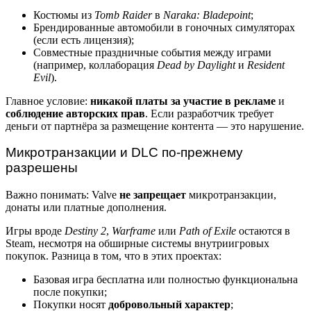
Костюмы из
Tomb Raider
в
Naraka: Bladepoint
;
Брендированные автомобили в гоночных симуляторах
(если есть лицензия);
Совместные праздничные события между играми
(например, коллаборация
Dead by Daylight
и
Resident
Evil
).
Главное условие:
никакой платы за участие в рекламе
и
соблюдение авторских прав
. Если разработчик требует
деньги от партнёра за размещение контента — это нарушение.
Микротранзакции и DLC по-прежнему
разрешены
Важно понимать: Valve
не запрещает
микротранзакции,
донаты или платные дополнения.
Игры вроде
Destiny 2
,
Warframe
или
Path of Exile
остаются в
Steam, несмотря на обширные системы внутриигровых
покупок. Разница в том, что в этих проектах:
Базовая игра бесплатна или полностью функциональна
после покупки;
Покупки носят
добровольный характер
;