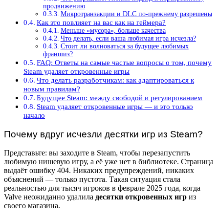
продвижению
Микротранзакции и DLC по-прежнему разрешены
Как это повлияет на вас как на геймера?
Меньше «мусора», больше качества
Что делать, если ваша любимая игра исчезла?
Стоит ли волноваться за будущее любимых
франшиз?
FAQ: Ответы на самые частые вопросы о том, почему
Steam удаляет откровенные игры
Что делать разработчикам: как адаптироваться к
новым правилам?
Будущее Steam: между свободой и регулированием
Steam удаляет откровенные игры — и это только
начало
Почему вдруг исчезли десятки игр из Steam?
Представьте: вы заходите в Steam, чтобы перезапустить
любимую нишевую игру, а её уже нет в библиотеке. Страница
выдаёт ошибку 404. Никаких предупреждений, никаких
объяснений — только пустота. Такая ситуация стала
реальностью для тысяч игроков в феврале 2025 года, когда
Valve неожиданно удалила
десятки откровенных игр
из
своего магазина.