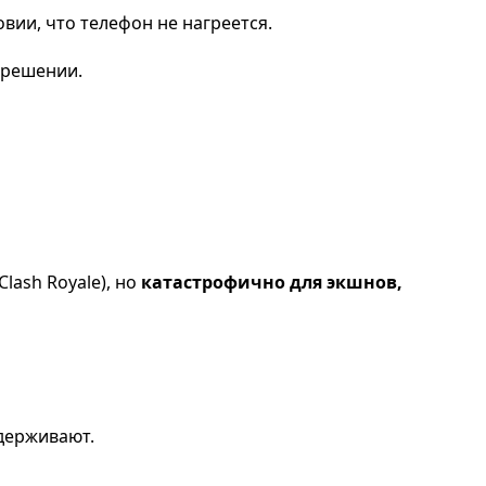
овии, что телефон не нагреется.
зрешении.
lash Royale), но
катастрофично для экшнов,
ддерживают.