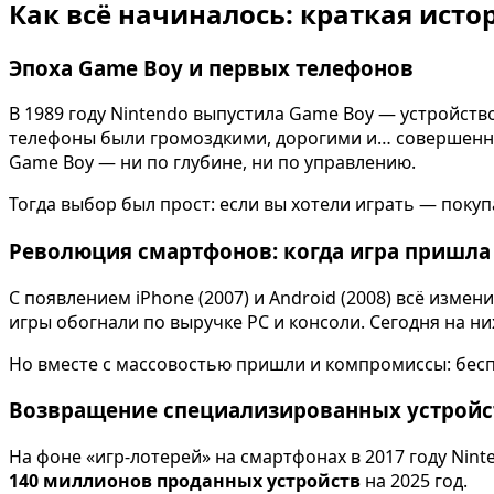
Как всё начиналось: краткая ист
Эпоха Game Boy и первых телефонов
В 1989 году Nintendo выпустила Game Boy — устройств
телефоны были громоздкими, дорогими и… совершенно н
Game Boy — ни по глубине, ни по управлению.
Тогда выбор был прост: если вы хотели играть — покуп
Революция смартфонов: когда игра пришла
С появлением iPhone (2007) и Android (2008) всё изме
игры обогнали по выручке PC и консоли. Сегодня на н
Но вместе с массовостью пришли и компромиссы: беспл
Возвращение специализированных устройс
На фоне «игр-лотерей» на смартфонах в 2017 году Nin
140 миллионов проданных устройств
на 2025 год.