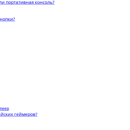
ли портативная консоль?
кнопки?
леер
ийских геймеров?