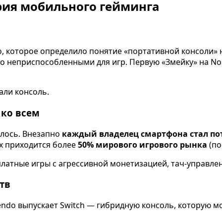
ория мобильного гейминга
о, которое определило понятие «портативной консоли» 
еприспособленными для игр. Первую «Змейку» на Nokia 
али консоль.
 ко всем
нилось. Внезапно
каждый владелец смартфона стал п
их приходится более
50% мирового игрового рынка
(по
атные игры с агрессивной монетизацией, тач-управлени
тв
tendo выпускает Switch — гибридную консоль, которую м