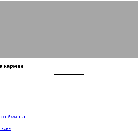
 консоли против смартфонов: бит
за карман
о гейминга
 всем