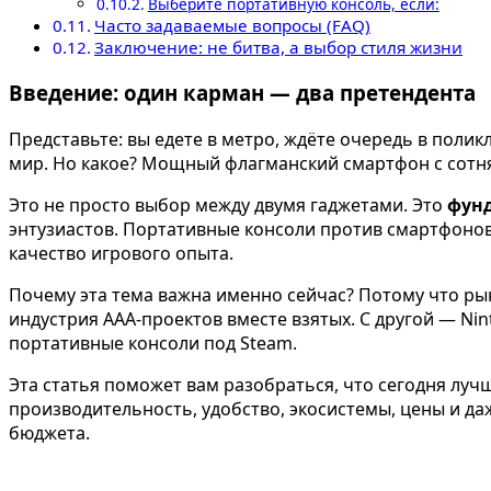
Выберите портативную консоль, если:
Часто задаваемые вопросы (FAQ)
Заключение: не битва, а выбор стиля жизни
Введение: один карман — два претендента
Представьте: вы едете в метро, ждёте очередь в полик
мир. Но какое? Мощный флагманский смартфон с сотня
Это не просто выбор между двумя гаджетами. Это
фун
энтузиастов. Портативные консоли против смартфонов
качество игрового опыта.
Почему эта тема важна именно сейчас? Потому что р
индустрия AAA-проектов вместе взятых. С другой — N
портативные консоли под Steam.
Эта статья поможет вам разобраться, что сегодня лу
производительность, удобство, экосистемы, цены и да
бюджета.