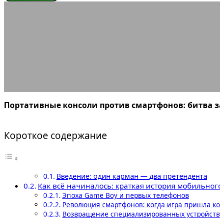
ИГРОНОВОСТИ
Портативные
10.11.2025
АВТОР ANA_EDITOR
КОММЕНТАРИЕВ НЕТ
Портативные консоли против смартфонов: битва 
Короткое содержание
Введение: один карман — два претендента
Как всё начиналось: краткая история мобильног
Эпоха Game Boy и первых телефонов
Революция смартфонов: когда игра пришла ко
Возвращение специализированных устройств