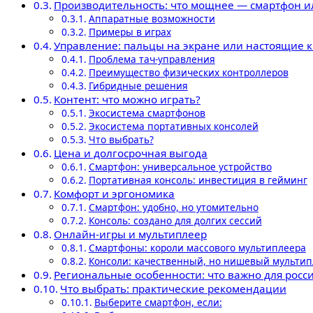
Производительность: что мощнее — смартфон и
Аппаратные возможности
Примеры в играх
Управление: пальцы на экране или настоящие 
Проблема тач-управления
Преимущество физических контроллеров
Гибридные решения
Контент: что можно играть?
Экосистема смартфонов
Экосистема портативных консолей
Что выбрать?
Цена и долгосрочная выгода
Смартфон: универсальное устройство
Портативная консоль: инвестиция в гейминг
Комфорт и эргономика
Смартфон: удобно, но утомительно
Консоль: создано для долгих сессий
Онлайн-игры и мультиплеер
Смартфоны: короли массового мультиплеера
Консоли: качественный, но нишевый мультип
Региональные особенности: что важно для росс
Что выбрать: практические рекомендации
Выберите смартфон, если: