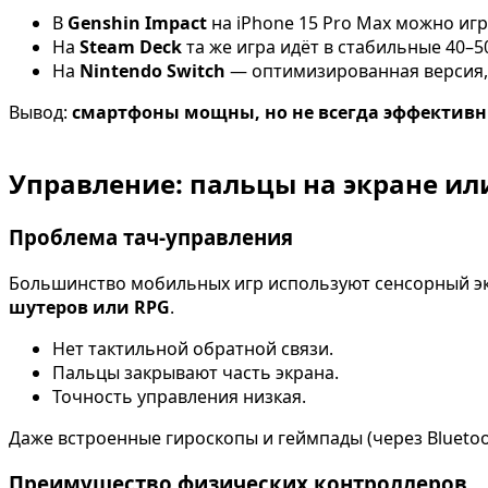
В
Genshin Impact
на iPhone 15 Pro Max можно игра
На
Steam Deck
та же игра идёт в стабильные 40–50
На
Nintendo Switch
— оптимизированная версия, 
Вывод:
смартфоны мощны, но не всегда эффективн
Управление: пальцы на экране ил
Проблема тач-управления
Большинство мобильных игр используют сенсорный экра
шутеров или RPG
.
Нет тактильной обратной связи.
Пальцы закрывают часть экрана.
Точность управления низкая.
Даже встроенные гироскопы и геймпады (через Blueto
Преимущество физических контроллеров