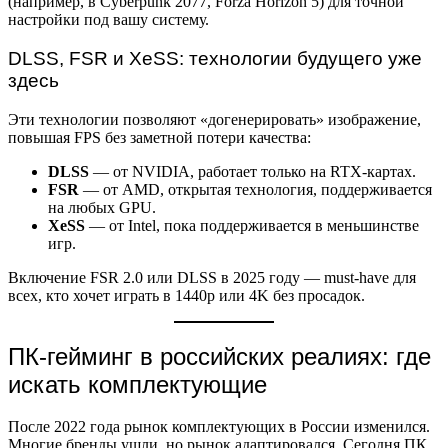
(например, в Cyberpunk 2077, Forza Horizon 5) для точной
настройки под вашу систему.
DLSS, FSR и XeSS: технологии будущего уже
здесь
Эти технологии позволяют «догенерировать» изображение,
повышая FPS без заметной потери качества:
DLSS
— от NVIDIA, работает только на RTX-картах.
FSR
— от AMD, открытая технология, поддерживается
на любых GPU.
XeSS
— от Intel, пока поддерживается в меньшинстве
игр.
Включение FSR 2.0 или DLSS в 2025 году — must-have для
всех, кто хочет играть в 1440p или 4K без просадок.
ПК-гейминг в российских реалиях: где
искать комплектующие
После 2022 года рынок комплектующих в России изменился.
Многие бренды ушли, но рынок адаптировался. Сегодня ПК