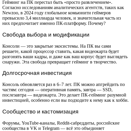
Гейминг на ПК перестал быть «просто развлечением».
Согласно исследованиям аналитических агентств, таких как
Newzoo, в 2024 году глобальное комьюнити геймеров
превысило 3,4 миллиарда человек, и значительная часть из
них предпочитает именно ПК-платформу. Почему?
Свобода выбора и модификации
Консоли — это закрытые экосистемы. На ПК вы сами
решаете, какой процессор ставить, какая видеокарта будет
разгонять ваши кадры, и даже как ваш корпус будет выглядеть
снаружи. Эта свобода превращает гейминг в творчество.
Долгосрочная инвестиция
Консоль обновляется раз в 6–7 лет. ПК можно апгрейдить по
частям: сегодня — оперативная память, завтра — SSD,
послезавтра — видеокарта. Это делает ПК-гейминг разумной
инвестицией, особенно если вы подходите к нему как к хобби.
Сообщество и кастомизация
Форумы, YouTube-каналы, Reddit-сабреддиты, российские
сообщества в VK и Telegram — всё это объединяет