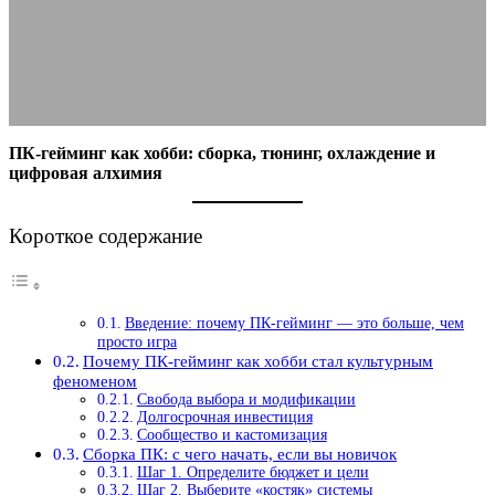
цифровая алхимия
13.11.2025
АВТОР ANA_EDITOR
КОММЕНТАРИЕВ НЕТ
ПК-гейминг как хобби: сборка, тюнинг, охлаждение и
цифровая алхимия
Короткое содержание
Введение: почему ПК-гейминг — это больше, чем
просто игра
Почему ПК-гейминг как хобби стал культурным
феноменом
Свобода выбора и модификации
Долгосрочная инвестиция
Сообщество и кастомизация
Сборка ПК: с чего начать, если вы новичок
Шаг 1. Определите бюджет и цели
Шаг 2. Выберите «костяк» системы