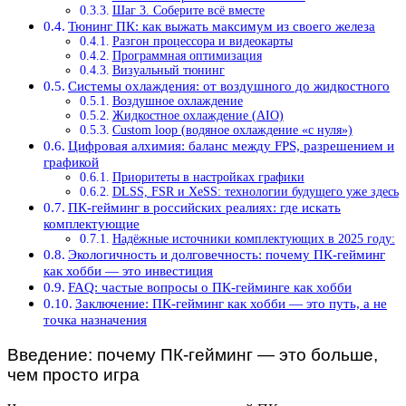
Шаг 3. Соберите всё вместе
Тюнинг ПК: как выжать максимум из своего железа
Разгон процессора и видеокарты
Программная оптимизация
Визуальный тюнинг
Системы охлаждения: от воздушного до жидкостного
Воздушное охлаждение
Жидкостное охлаждение (AIO)
Custom loop (водяное охлаждение «с нуля»)
Цифровая алхимия: баланс между FPS, разрешением и
графикой
Приоритеты в настройках графики
DLSS, FSR и XeSS: технологии будущего уже здесь
ПК-гейминг в российских реалиях: где искать
комплектующие
Надёжные источники комплектующих в 2025 году:
Экологичность и долговечность: почему ПК-гейминг
как хобби — это инвестиция
FAQ: частые вопросы о ПК-гейминге как хобби
Заключение: ПК-гейминг как хобби — это путь, а не
точка назначения
Введение: почему ПК-гейминг — это больше,
чем просто игра