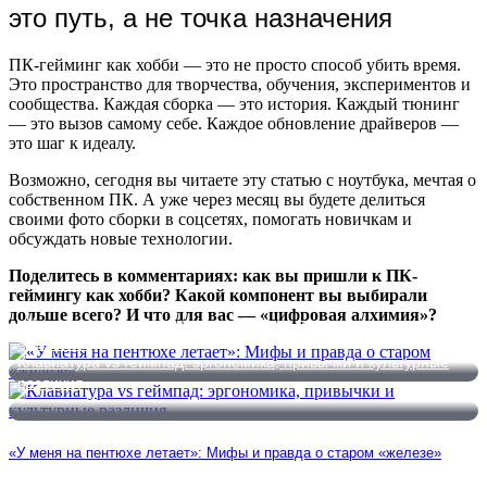
это путь, а не точка назначения
ПК-гейминг как хобби — это не просто способ убить время.
Это пространство для творчества, обучения, экспериментов и
сообщества. Каждая сборка — это история. Каждый тюнинг
— это вызов самому себе. Каждое обновление драйверов —
это шаг к идеалу.
Возможно, сегодня вы читаете эту статью с ноутбука, мечтая о
собственном ПК. А уже через месяц вы будете делиться
своими фото сборки в соцсетях, помогать новичкам и
обсуждать новые технологии.
Поделитесь в комментариях: как вы пришли к ПК-
геймингу как хобби? Какой компонент вы выбирали
дольше всего? И что для вас — «цифровая алхимия»?
«У меня на пентюхе летает»: Мифы и правда о старом
«железе»
Клавиатура vs геймпад: эргономика, привычки и культурные
различия
«У меня на пентюхе летает»: Мифы и правда о старом «железе»