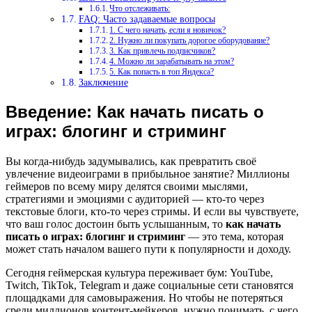
Что отслеживать:
FAQ: Часто задаваемые вопросы
1. С чего начать, если я новичок?
2. Нужно ли покупать дорогое оборудование?
3. Как привлечь подписчиков?
4. Можно ли зарабатывать на этом?
5. Как попасть в топ Яндекса?
Заключение
Введение: Как начать писать о
играх: блогинг и стриминг
Вы когда-нибудь задумывались, как превратить своё
увлечение видеоиграми в прибыльное занятие? Миллионы
геймеров по всему миру делятся своими мыслями,
стратегиями и эмоциями с аудиторией — кто-то через
текстовые блоги, кто-то через стримы. И если вы чувствуете,
что ваш голос достоин быть услышанным, то
как начать
писать о играх: блогинг и стриминг
— это тема, которая
может стать началом вашего пути к популярности и доходу.
Сегодня геймерская культура переживает бум: YouTube,
Twitch, TikTok, Telegram и даже социальные сети становятся
площадками для самовыражения. Но чтобы не потеряться
среди миллионов контент-мейкеров, нужно понимать, с чего