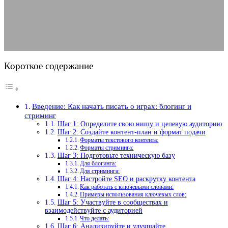
14.06.2025
АВТОР ANA_EDITOR
КОММЕНТАРИЕВ НЕТ
Короткое содержание
Введение: Как начать писать о играх: блогинг и
стриминг
Шаг 1: Определите свою нишу и целевую аудиторию
Шаг 2: Создайте контент-план и формат подачи
Форматы текстового контента:
Форматы стриминга:
Шаг 3: Подготовьте техническую базу
Для блогинга:
Для стриминга:
Шаг 4: Настройте SEO и раскрутку контента
Как работать с ключевыми словами:
Примеры использования ключевых слов:
Шаг 5: Участвуйте в сообществах и
взаимодействуйте с аудиторией
Что делать:
Шаг 6: Анализируйте и улучшайте