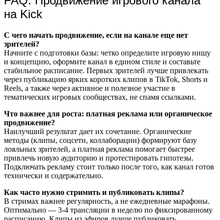
FAQ: Продвижение игрового канала
на Kick
С чего начать продвижение, если на канале еще нет
зрителей?
Начните с подготовки базы: четко определите игровую нишу
и концепцию, оформите канал в едином стиле и составьте
стабильное расписание. Первых зрителей лучше привлекать
через публикацию ярких коротких клипов в TikTok, Shorts и
Reels, а также через активное и полезное участие в
тематических игровых сообществах, не спамя ссылками.
Что важнее для роста: платная реклама или органическое
продвижение?
Наилучший результат дает их сочетание. Органические
методы (клипы, соцсети, коллаборации) формируют базу
лояльных зрителей, а платная реклама помогает быстрее
привлечь новую аудиторию и протестировать гипотезы.
Подключать рекламу стоит только после того, как канал готов
технически и содержательно.
Как часто нужно стримить и публиковать клипы?
В стримах важнее регулярность, а не ежедневные марафоны.
Оптимально — 3-4 трансляции в неделю по фиксированному
расписанию. Клипы из эфиров лучше публиковать