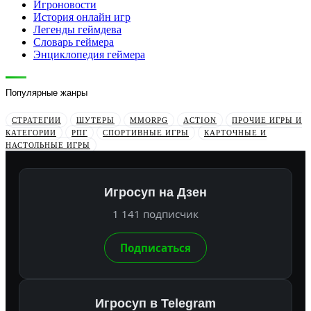
Игроновости
История онлайн игр
Легенды геймдева
Словарь геймера
Энциклопедия геймера
Популярные жанры
СТРАТЕГИИ
ШУТЕРЫ
MMORPG
ACTION
ПРОЧИЕ ИГРЫ И
КАТЕГОРИИ
РПГ
СПОРТИВНЫЕ ИГРЫ
КАРТОЧНЫЕ И
НАСТОЛЬНЫЕ ИГРЫ
Игросуп на Дзен
1 141 подписчик
Подписаться
Игросуп в Telegram