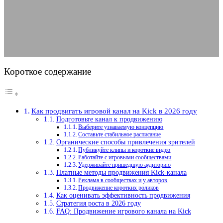
стратегия роста
02.07.2026
АВТОР KOSKODAV
КОММЕНТАРИЕВ НЕТ
Короткое содержание
Как продвигать игровой канал на Kick в 2026 году
Подготовьте канал к продвижению
Выберите узнаваемую концепцию
Составьте стабильное расписание
Органические способы привлечения зрителей
Публикуйте клипы и короткие видео
Работайте с игровыми сообществами
Удерживайте пришедшую аудиторию
Платные методы продвижения Kick-канала
Реклама в сообществах и у авторов
Продвижение коротких роликов
Как оценивать эффективность продвижения
Стратегия роста в 2026 году
FAQ: Продвижение игрового канала на Kick