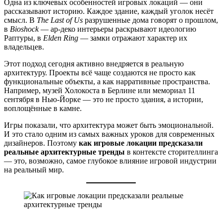
Одна из ключевых особенностей игровых локаций — они
рассказывают историю. Каждое здание, каждый уголок несёт
смысл. В
The Last of Us
разрушенные дома говорят о прошлом,
в
Bioshock
— ар-деко интерьеры раскрывают идеологию
Раптуры, в
Elden Ring
— замки отражают характер их
владельцев.
Этот подход сегодня активно внедряется в реальную
архитектуру. Проекты всё чаще создаются не просто как
функциональные объекты, а как нарративные пространства.
Например, музей Холокоста в Берлине или мемориал 11
сентября в Нью-Йорке — это не просто здания, а истории,
воплощённые в камне.
Игры показали, что архитектура может быть эмоциональной.
И это стало одним из самых важных уроков для современных
дизайнеров. Поэтому
как игровые локации предсказали
реальные архитектурные тренды
в контексте сторителлинга
— это, возможно, самое глубокое влияние игровой индустрии
на реальный мир.