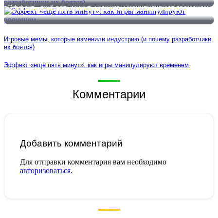
Эффект «ещё пять минут»: как игры манипулируют временем
Игровые мемы, которые изменили индустрию (и почему разработчики
их боятся)
Эффект «ещё пять минут»: как игры манипулируют временем
Комментарии
Добавить комментарий
Для отправки комментария вам необходимо
авторизоваться
.