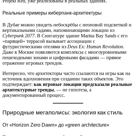
Projekt Red, уже реализованы в реальных зданиях.
Реальные примеры киберпанк-архитектуры
В Дубае можно увидеть небоскрёбы с неоновой подсветкой и
вертикальными садами, напоминающими локации из
Cyberpunk 2077
. В Сингапуре здание Marina Bay Sands с его
«парящей» террасой вызывает ассоциации с
футуристическими отелями из
Deus Ex: Human Revolution
.
Даже в Москве появляются комплексы с многоуровневыми
пешеходными зонами и цифровыми фасадами — прямое
отражение игровых трендов.
Интересно, что архитекторы часто ссылаются на игры как на
источник вдохновения при создании таких объектов. Это
подтверждает:
как игровые локации предсказали реальные
архитектурные тренды
, — не гипотеза, а
документированный процесс.
Природные мегаполисы: экология как стиль
От «Horizon Zero Dawn» до «green architecture»