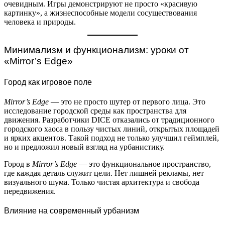
очевидным. Игры демонстрируют не просто «красивую
картинку», а жизнеспособные модели сосуществования
человека и природы.
Минимализм и функционализм: уроки от
«Mirror’s Edge»
Город как игровое поле
Mirror’s Edge
— это не просто шутер от первого лица. Это
исследование городской среды как пространства для
движения. Разработчики DICE отказались от традиционного
городского хаоса в пользу чистых линий, открытых площадей
и ярких акцентов. Такой подход не только улучшил геймплей,
но и предложил новый взгляд на урбанистику.
Город в
Mirror’s Edge
— это функциональное пространство,
где каждая деталь служит цели. Нет лишней рекламы, нет
визуального шума. Только чистая архитектура и свобода
передвижения.
Влияние на современный урбанизм