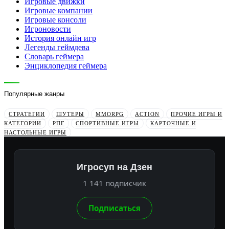
Игровые движки
Игровые компании
Игровые консоли
Игроновости
История онлайн игр
Легенды геймдева
Словарь геймера
Энциклопедия геймера
Популярные жанры
СТРАТЕГИИ
ШУТЕРЫ
MMORPG
ACTION
ПРОЧИЕ ИГРЫ И
КАТЕГОРИИ
РПГ
СПОРТИВНЫЕ ИГРЫ
КАРТОЧНЫЕ И
НАСТОЛЬНЫЕ ИГРЫ
Игросуп на Дзен
1 141 подписчик
Подписаться