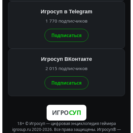
Игросуп в Telegram
1 770 подписчиков
Подписаться
Игросуп ВКонтакте
2 015 подписчиков
Подписаться
ИГРО
СУП
18+ © Игросуп — цифровая энциклопедия геймера
igrosup.ru 2020-2026. Все права защищены.
Игросуп® —