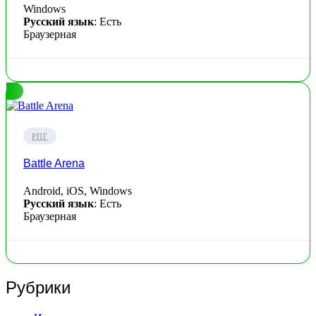
Windows
Русский язык
: Есть
Браузерная
РПГ
Battle Arena
Android, iOS, Windows
Русский язык
: Есть
Браузерная
Рубрики