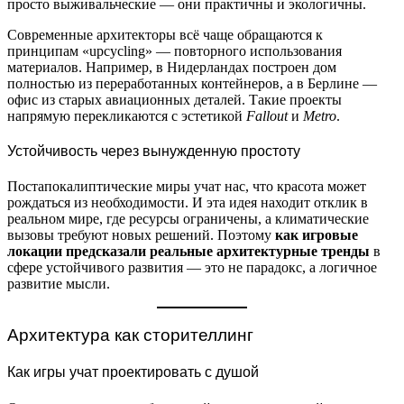
просто выживальческие — они практичны и экологичны.
Современные архитекторы всё чаще обращаются к
принципам «upcycling» — повторного использования
материалов. Например, в Нидерландах построен дом
полностью из переработанных контейнеров, а в Берлине —
офис из старых авиационных деталей. Такие проекты
напрямую перекликаются с эстетикой
Fallout
и
Metro
.
Устойчивость через вынужденную простоту
Постапокалиптические миры учат нас, что красота может
рождаться из необходимости. И эта идея находит отклик в
реальном мире, где ресурсы ограничены, а климатические
вызовы требуют новых решений. Поэтому
как игровые
локации предсказали реальные архитектурные тренды
в
сфере устойчивого развития — это не парадокс, а логичное
развитие мысли.
Архитектура как сторителлинг
Как игры учат проектировать с душой