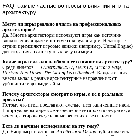
FAQ: самые частые вопросы о влиянии игр на
архитектуру
Могут ли игры реально влиять на профессиональных
архитекторов?
Да. Многие архитекторы используют игры как источник
вдохновения и даже инструмент визуализации. Некоторые
студии применяют игровые движки (например, Unreal Engine)
для создания архитектурных визуализаций.
Какие игры оказали наибольшее влияние на архитектуру?
Среди лидеров —
Cyberpunk 2077
,
Deus Ex
,
Mirror’s Edge
,
Horizon Zero Dawn
,
The Last of Us
и
Bioshock
. Каждая из них
внесла вклад в разные архитектурные направления: от
урбанистики до экодизайна.
Почему архитекторы смотрят в игры, а не в реальные
проекты?
Потому что игры предлагают смелые, неограниченные идеи.
В виртуальном мире можно экспериментировать без риска, а
затем адаптировать успешные решения к реальности.
Есть ли научные исследования на эту тему?
Да. Например, в журнале
Architectural Design
публиковались