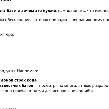
ят баги и зачем это нужно
, важно понять, что именн
ом обеспечении, которая приводит к неправильному по
иггера;
родукты. Например:
лионов строк кода
.
известных багов
— несмотря на многолетнюю разработ
лярно получают патчи для исправления ошибок.