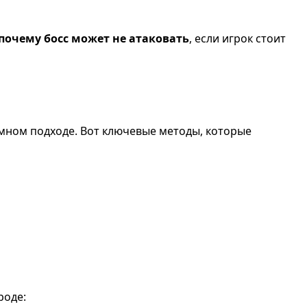
почему босс может не атаковать
, если игрок стоит
емном подходе. Вот ключевые методы, которые
роде: