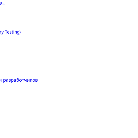
ды
y Testing)
и разработчиков
в