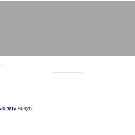
тировщики находят баги и зачем э
о
ые пять минут?