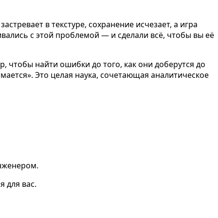
астревает в текстуре, сохранение исчезает, а игра
кивались с этой проблемой — и сделали всё, чтобы вы её
, чтобы найти ошибки до того, как они доберутся до
омается». Это целая наука, сочетающая аналитическое
инженером.
я для вас.