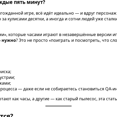
ждые пять минут?
ожданной игре, всё идёт идеально — и вдруг персонаж з
 за кулисами десятки, а иногда и сотни людей уже стал
ми», которые часами играют в незавершённые версии игр
о нужно
? Это не просто «поиграть и посмотреть, что сл
иска;
устрии;
ками;
 процесса — даже если не собираетесь становиться QA-
ают как часы, а другие — как старый пылесос, эта стать
тся?