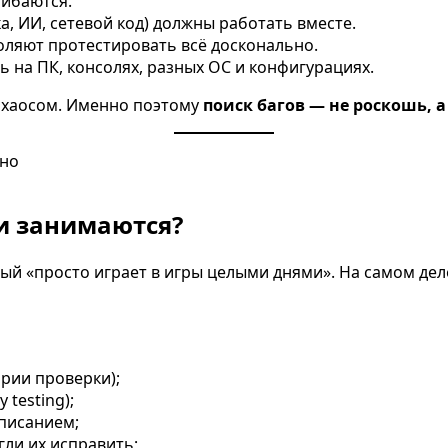
ибаются.
а, ИИ, сетевой код) должны работать вместе.
оляют протестировать всё досконально.
 на ПК, консолях, разных ОС и конфигурациях.
 хаосом. Именно поэтому
поиск багов — не роскошь, 
и занимаются?
ый «просто играет в игры целыми днями». На самом дел
рии проверки);
 testing);
писанием;
ли их исправить;