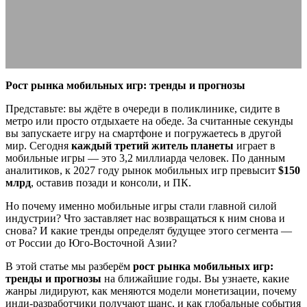
24.11.2025
АВТОР ANA_EDITOR
КОММЕНТАРИЕВ НЕТ
Рост рынка мобильных игр: тренды и прогнозы
Представьте: вы ждёте в очереди в поликлинике, сидите в
метро или просто отдыхаете на обеде. За считанные секунды
вы запускаете игру на смартфоне и погружаетесь в другой
мир. Сегодня
каждый третий житель планеты
играет в
мобильные игры — это 3,2 миллиарда человек. По данным
аналитиков, к 2027 году рынок мобильных игр превысит
$150
млрд
, оставив позади и консоли, и ПК.
Но почему именно мобильные игры стали главной силой
индустрии? Что заставляет нас возвращаться к ним снова и
снова? И какие тренды определят будущее этого сегмента —
от России до Юго-Восточной Азии?
В этой статье мы разберём
рост рынка мобильных игр:
тренды и прогнозы
на ближайшие годы. Вы узнаете, какие
жанры лидируют, как меняются модели монетизации, почему
инди-разработчики получают шанс, и как глобальные события