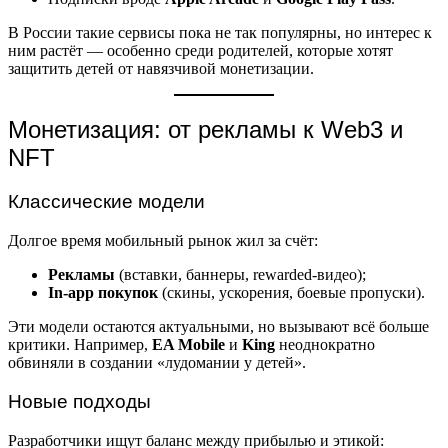
В России такие сервисы пока не так популярны, но интерес к
ним растёт — особенно среди родителей, которые хотят
защитить детей от навязчивой монетизации.
Монетизация: от рекламы к Web3 и
NFT
Классические модели
Долгое время мобильный рынок жил за счёт:
Рекламы
(вставки, баннеры, rewarded-видео);
In-app покупок
(скины, ускорения, боевые пропуски).
Эти модели остаются актуальными, но вызывают всё больше
критики. Например,
EA Mobile
и
King
неоднократно
обвиняли в создании «лудомании у детей».
Новые подходы
Разработчики ищут баланс между прибылью и этикой: