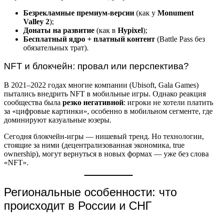
Безрекламные премиум-версии
(как у
Monument
Valley 2
);
Донаты на развитие
(как в
Hypixel
);
Бесплатный ядро + платный контент
(Battle Pass без
обязательных трат).
NFT и блокчейн: провал или перспектива?
В 2021–2022 годах многие компании (Ubisoft, Gala Games)
пытались внедрить NFT в мобильные игры. Однако реакция
сообщества была
резко негативной
: игроки не хотели платить
за «цифровые картинки», особенно в мобильном сегменте, где
доминируют казуальные юзеры.
Сегодня блокчейн-игры — нишевый тренд. Но технологии,
стоящие за ними (децентрализованная экономика, true
ownership), могут вернуться в новых формах — уже без слова
«NFT».
Региональные особенности: что
происходит в России и СНГ