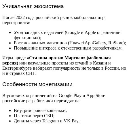
Уникальная экосистема
После 2022 года российский рынок мобильных игр
перестроился:
Уход западных издателей (Google и Apple ограничили
функционал);
Рост локальных магазинов (Huawei AppGallery, RuStore);
Повышение интереса к отечественным разработчикам.
Игры вроде
«Сталина против Марсиан» (мобильная
версия)
или казуальные проекты из студий в Казани и
Екатеринбурге набирают популярность не только в России, но
и в странах СНГ.
Особенности монетизации
В условиях ограничений на Google Play и App Store
российские разработчики переходят на:
Внутриигровые кошельки;
Платежи через СБП;
Донаты через Telegram и VK Pay.