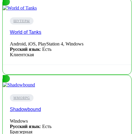
ШУТЕРЫ
World of Tanks
Android, iOS, PlayStation 4, Windows
Русский язык
: Есть
Клиентская
MMORPG
Shadowbound
Windows
Русский язык
: Есть
Браузерная