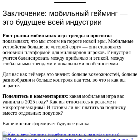
Заключение: мобильный гейминг —
это будущее всей индустрии
Рост рынка мобильных игр: тренды и прогнозы
показывают, что мы стоим на пороге новой эры. Мобильные
устройства больше не «второй сорт» — они становятся
основной платформой для миллиардов игроков. Индустрия
учится балансировать между прибылью и этикой, между
глобальными трендами и локальными особенностями.
Для вас как геймера это значит: больше возможностей, больше
разнообразия и больше контроля над тем, во что и как вы
играете.
Поделитесь в комментариях
: какая мобильная игра вас
удивила в 2025 году? Как вы относитесь к рекламе и
микротранзакциям? И готовы ли вы платить за подписку
вместо отдельных покупок?
Ваше мнение формирует будущее рынка.
Как краудфандинг изменил подход к разработке игр
Инфляция цен на игры: временная мера или новая норма?