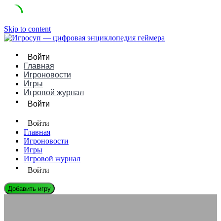
Skip to content
Войти
Главная
Игроновости
Игры
Игровой журнал
Войти
Войти
Главная
Игроновости
Игры
Игровой журнал
Войти
Добавить игру
ИГРОНОВОСТИ
Рост рынка мобильных игр: тренды и прогнозы