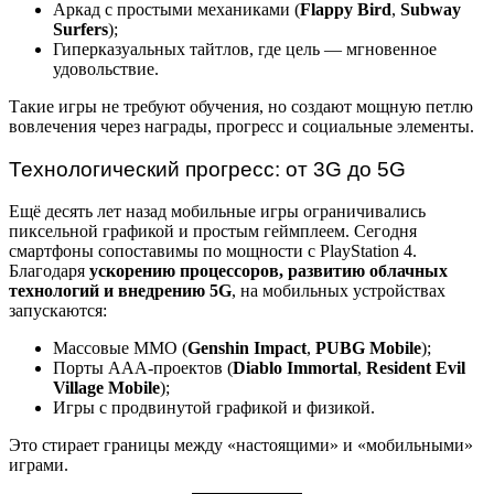
Аркад с простыми механиками (
Flappy Bird
,
Subway
Surfers
);
Гиперказуальных тайтлов, где цель — мгновенное
удовольствие.
Такие игры не требуют обучения, но создают мощную петлю
вовлечения через награды, прогресс и социальные элементы.
Технологический прогресс: от 3G до 5G
Ещё десять лет назад мобильные игры ограничивались
пиксельной графикой и простым геймплеем. Сегодня
смартфоны сопоставимы по мощности с PlayStation 4.
Благодаря
ускорению процессоров, развитию облачных
технологий и внедрению 5G
, на мобильных устройствах
запускаются:
Массовые MMO (
Genshin Impact
,
PUBG Mobile
);
Порты AAA-проектов (
Diablo Immortal
,
Resident Evil
Village Mobile
);
Игры с продвинутой графикой и физикой.
Это стирает границы между «настоящими» и «мобильными»
играми.