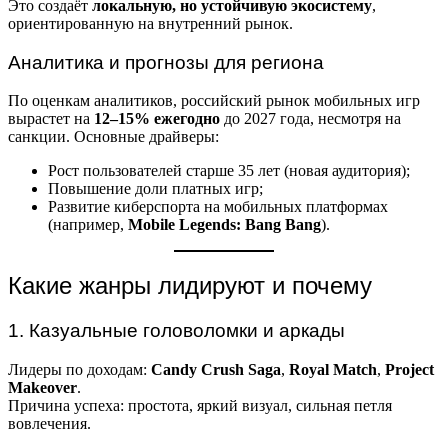
Это создаёт
локальную, но устойчивую экосистему
,
ориентированную на внутренний рынок.
Аналитика и прогнозы для региона
По оценкам аналитиков, российский рынок мобильных игр
вырастет на
12–15% ежегодно
до 2027 года, несмотря на
санкции. Основные драйверы:
Рост пользователей старше 35 лет (новая аудитория);
Повышение доли платных игр;
Развитие киберспорта на мобильных платформах
(например,
Mobile Legends: Bang Bang
).
Какие жанры лидируют и почему
1. Казуальные головоломки и аркады
Лидеры по доходам:
Candy Crush Saga
,
Royal Match
,
Project
Makeover
.
Причина успеха: простота, яркий визуал, сильная петля
вовлечения.