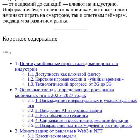
— от пандемий до санкций — влияют на индустрию.
Информация будет полезна как новичкам, которые только
начинают играть на смартфоне, так и опытным геймерам,
следящим за развитием рынка.
Короткое содержание
Почему мобильные игры стали доминировать в
индустрии
Доступность как ключевой фактор
Короткие игровая сессии и «убийцы времени»
Технологический прогресс: от 3G до 5G
Основные тренды, определяющие рост рынка
мобильных игр в 2025–2027 годах
1. Восхождение гиперказуальных и ультраказуальных
игр
2. Внедрение AI и персонализации
3. Рост облачного гейминга
4. Социальные и кросс-платформенные функции
5. Возвращение платных моделей и рост подписок
Монетизация: от рекламы к Web3 и NFT
Классические модели