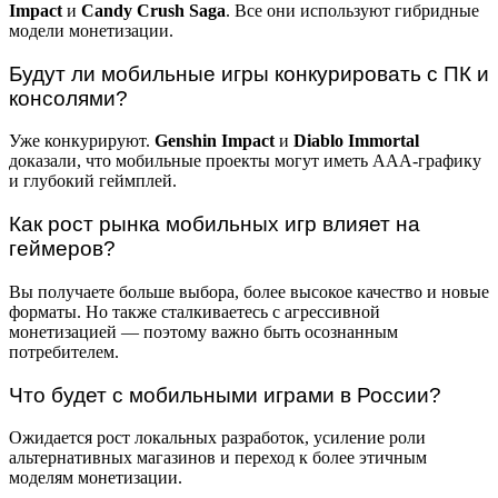
Impact
и
Candy Crush Saga
. Все они используют гибридные
модели монетизации.
Будут ли мобильные игры конкурировать с ПК и
консолями?
Уже конкурируют.
Genshin Impact
и
Diablo Immortal
доказали, что мобильные проекты могут иметь AAA-графику
и глубокий геймплей.
Как рост рынка мобильных игр влияет на
геймеров?
Вы получаете больше выбора, более высокое качество и новые
форматы. Но также сталкиваетесь с агрессивной
монетизацией — поэтому важно быть осознанным
потребителем.
Что будет с мобильными играми в России?
Ожидается рост локальных разработок, усиление роли
альтернативных магазинов и переход к более этичным
моделям монетизации.