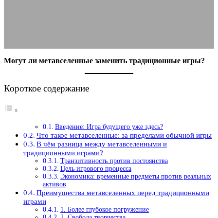
01.12.2025
АВТОР ANA_EDITOR
КОММЕНТАРИЕВ НЕТ
Могут ли метавселенные заменить традиционные игры?
Короткое содержание
Введение: Игра будущего уже здесь?
Что такое метавселенные: за пределами обычной игры
В чём разница между метавселенными и
традиционными играми?
Транзитивность против постоянства
Цель игрового процесса
Экономика: временные предметы против реальных
активов
Преимущества метавселенных перед традиционными
играми
1. Более глубокое погружение
2. Свобода творчества