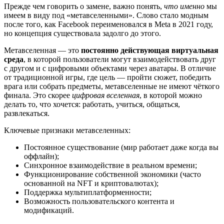
Прежде чем говорить о замене, важно понять,
что именно
мы
имеем в виду под «метавселенными». Слово стало модным
после того, как Facebook переименовался в Meta в 2021 году,
но концепция существовала задолго до этого.
Метавселенная — это
постоянно действующая виртуальная
среда
, в которой пользователи могут взаимодействовать друг
с другом и с цифровыми объектами через аватары. В отличие
от традиционной игры, где цель — пройти сюжет, победить
врага или собрать предметы, метавселенные не имеют чёткого
финала. Это скорее
цифровая вселенная
, в которой можно
делать то, что хочется: работать, учиться, общаться,
развлекаться.
Ключевые признаки метавселенных:
Постоянное существование (мир работает даже когда вы
оффлайн);
Синхронное взаимодействие в реальном времени;
Функционирование собственной экономики (часто
основанной на NFT и криптовалютах);
Поддержка мультиплатформенности;
Возможность пользовательского контента и
модификаций.