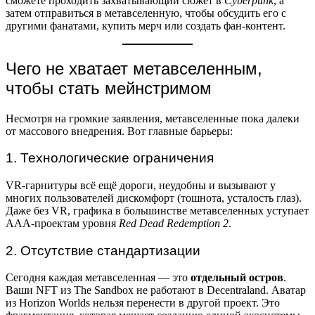
сможете проходить захватывающий сюжет в
Cyberpunk
, а
затем отправиться в метавселенную, чтобы обсудить его с
другими фанатами, купить мерч или создать фан-контент.
Чего не хватает метавселенным,
чтобы стать мейнстримом
Несмотря на громкие заявления, метавселенные пока далеки
от массового внедрения. Вот главные барьеры:
1. Технологические ограничения
VR-гарнитуры всё ещё дороги, неудобны и вызывают у
многих пользователей дискомфорт (тошнота, усталость глаз).
Даже без VR, графика в большинстве метавселенных уступает
AAA-проектам уровня
Red Dead Redemption 2
.
2. Отсутствие стандартизации
Сегодня каждая метавселенная — это
отдельный остров
.
Ваши NFT из The Sandbox не работают в Decentraland. Аватар
из Horizon Worlds нельзя перенести в другой проект. Это