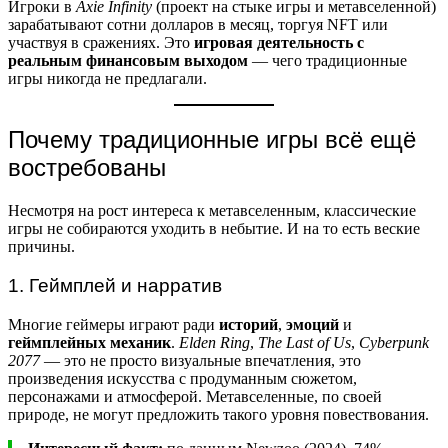
Игроки в
Axie Infinity
(проект на стыке игры и метавселенной)
зарабатывают сотни долларов в месяц, торгуя NFT или
участвуя в сражениях. Это
игровая деятельность с
реальным финансовым выходом
— чего традиционные
игры никогда не предлагали.
Почему традиционные игры всё ещё
востребованы
Несмотря на рост интереса к метавселенным, классические
игры не собираются уходить в небытие. И на то есть веские
причины.
1. Геймплей и нарратив
Многие геймеры играют ради
историй
,
эмоций
и
геймплейных механик
.
Elden Ring
,
The Last of Us
,
Cyberpunk
2077
— это не просто визуальные впечатления, это
произведения искусства с продуманным сюжетом,
персонажами и атмосферой. Метавселенные, по своей
природе, не могут предложить такого уровня повествования.