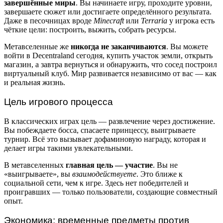
завершённые миры
. Вы начинаете игру, проходите уровни,
завершаете сюжет или достигаете определённого результата.
Даже в песочницах вроде
Minecraft
или
Terraria
у игрока есть
чёткие цели: построить, выжить, собрать ресурсы.
Метавселенные же
никогда не заканчиваются
. Вы можете
войти в Decentraland сегодня, купить участок земли, открыть
магазин, а завтра вернуться и обнаружить, что сосед построил
виртуальный клуб. Мир развивается независимо от вас — как
и реальная жизнь.
Цель игрового процесса
В классических играх цель — развлечение через достижение.
Вы побеждаете босса, спасаете принцессу, выигрываете
турнир. Всё это вызывает дофаминовую награду, которая и
делает игры такими увлекательными.
В метавселенных
главная цель — участие
. Вы не
«выигрываете», вы
взаимодействуете
. Это ближе к
социальной сети, чем к игре. Здесь нет победителей и
проигравших — только пользователи, создающие совместный
опыт.
Экономика: временные предметы против