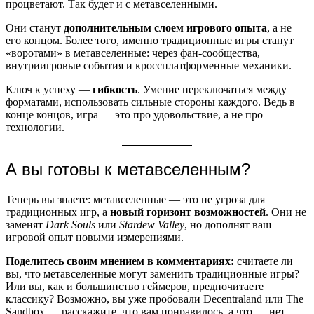
процветают. Так будет и с метавселенными.
Они станут
дополнительным слоем игрового опыта
, а не
его концом. Более того, именно традиционные игры станут
«воротами» в метавселенные: через фан-сообщества,
внутриигровые события и кроссплатформенные механики.
Ключ к успеху —
гибкость
. Умение переключаться между
форматами, использовать сильные стороны каждого. Ведь в
конце концов, игра — это про удовольствие, а не про
технологии.
А вы готовы к метавселенным?
Теперь вы знаете: метавселенные — это не угроза для
традиционных игр, а
новый горизонт возможностей
. Они не
заменят
Dark Souls
или
Stardew Valley
, но дополнят ваш
игровой опыт новыми измерениями.
Поделитесь своим мнением в комментариях:
считаете ли
вы, что метавселенные могут заменить традиционные игры?
Или вы, как и большинство геймеров, предпочитаете
классику? Возможно, вы уже пробовали Decentraland или The
Sandbox — расскажите, что вам понравилось, а что — нет.