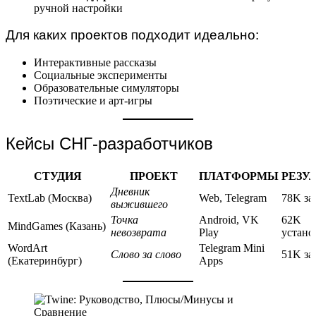
ручной настройки
Для каких проектов подходит идеально:
Интерактивные рассказы
Социальные эксперименты
Образовательные симуляторы
Поэтические и арт-игры
Кейсы СНГ-разработчиков
СТУДИЯ
ПРОЕКТ
ПЛАТФОРМЫ
РЕЗУ
Дневник
TextLab (Москва)
Web, Telegram
78K за
выжившего
Точка
Android, VK
62K
MindGames (Казань)
невозврата
Play
устано
WordArt
Telegram Mini
Слово за слово
51K за
(Екатеринбург)
Apps