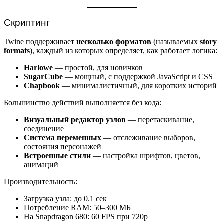
Скриптинг
Twine поддерживает
несколько форматов
(называемых
story
formats
), каждый из которых определяет, как работает логика:
Harlowe
— простой, для новичков
SugarCube
— мощный, с поддержкой JavaScript и CSS
Chapbook
— минималистичный, для коротких историй
Большинство действий выполняется без кода:
Визуальный редактор узлов
— перетаскивание,
соединение
Система переменных
— отслеживание выборов,
состояния персонажей
Встроенные стили
— настройка шрифтов, цветов,
анимаций
Производительность:
Загрузка узла: до 0.1 сек
Потребление RAM: 50–300 МБ
На Snapdragon 680: 60 FPS при 720p