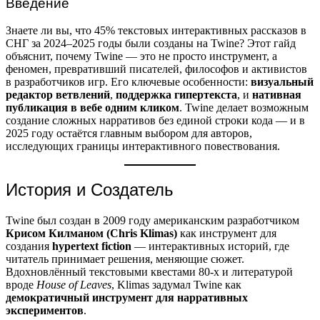
Введение
Знаете ли вы, что 45% текстовых интерактивных рассказов в
СНГ за 2024–2025 годы были созданы на Twine? Этот гайд
объяснит, почему Twine — это не просто инструмент, а
феномен, превративший писателей, философов и активистов
в разработчиков игр. Его ключевые особенности:
визуальный
редактор ветвлений
,
поддержка гипертекста
, и
нативная
публикация в вебе одним кликом
. Twine делает возможным
создание сложных нарративов без единой строки кода — и в
2025 году остаётся главным выбором для авторов,
исследующих границы интерактивного повествования.
История и Создатель
Twine был создан в 2009 году американским разработчиком
Крисом Килманом (Chris Klimas)
как инструмент для
создания
hypertext fiction
— интерактивных историй, где
читатель принимает решения, меняющие сюжет.
Вдохновлённый текстовыми квестами 80-х и литературой
вроде
House of Leaves
, Klimas задумал Twine как
демократичный инструмент для нарративных
экспериментов
.