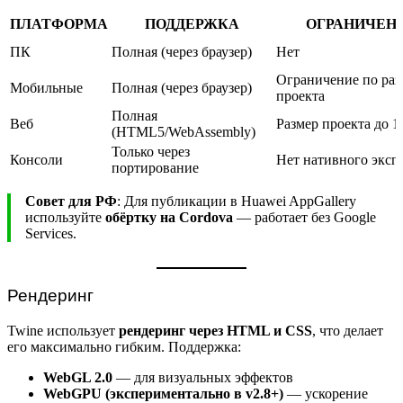
ПЛАТФОРМА
ПОДДЕРЖКА
ОГРАНИЧЕН
ПК
Полная (через браузер)
Нет
Ограничение по раз
Мобильные
Полная (через браузер)
проекта
Полная
Веб
Размер проекта до 
(HTML5/WebAssembly)
Только через
Консоли
Нет нативного эксп
портирование
Совет для РФ
: Для публикации в Huawei AppGallery
используйте
обёртку на Cordova
— работает без Google
Services.
Рендеринг
Twine использует
рендеринг через HTML и CSS
, что делает
его максимально гибким. Поддержка:
WebGL 2.0
— для визуальных эффектов
WebGPU (экспериментально в v2.8+)
— ускорение