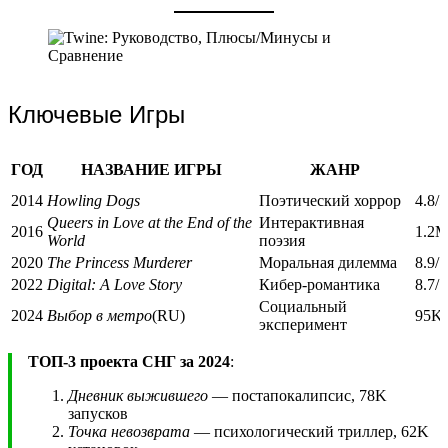
Ключевые Игры
ГОД
НАЗВАНИЕ ИГРЫ
ЖАНР
2014
Howling Dogs
Поэтический хоррор
4.8/5
Queers in Love at the End of the
Интерактивная
2016
1.2M
World
поэзия
2020
The Princess Murderer
Моральная дилемма
8.9/
2022
Digital: A Love Story
Кибер-романтика
8.7/
Социальный
2024
Выбор в метро
(RU)
95K 
эксперимент
ТОП-3 проекта СНГ за 2024
:
Дневник выжившего
— постапокалипсис, 78K
запусков
Точка невозврата
— психологический триллер, 62K