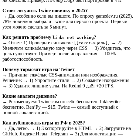
на консоль. Пример:
Howling Dogs
был портирован в VR.
Стоит ли учить Twine новичку в 2025?
→ Да, особенно если вы пишете. По опросу gamedev.ru (2025),
78% новичков выбрали Twine для первого проекта. Первый
узел можно сделать за 5 минут.
Как решить проблему
?
links not working
→ Ответ: 1) Проверьте синтаксис
→ 2)
[[текст->цель]]
Увеличьте кликабельную зону через CSS → 3) Убедитесь, что
цель существует. Пример: после исправления — 100%
работоспособность.
Почему тормозит игра на Twine?
→ Причина: тяжёлые CSS-анимации или изображения.
Решение: → 1) Упростите стили → 2) Сожмите изображения
→ 3) Удалите лишние узлы. На Redmi 9 даёт +20 FPS.
Какие аналоги дешевле?
→ Рекомендуем: Twine сам по себе бесплатен. Inklewriter —
бесплатно. Ren’Py — $15. Twine — самый доступный с
полной локализацией.
Как публиковать игры из РФ в 2025?
→ Да, легко. → 1) Экспортируйте в HTML → 2) Загрузите на
GitHub, Яндекс.Игры, Telegram → 3) Для монетизации —