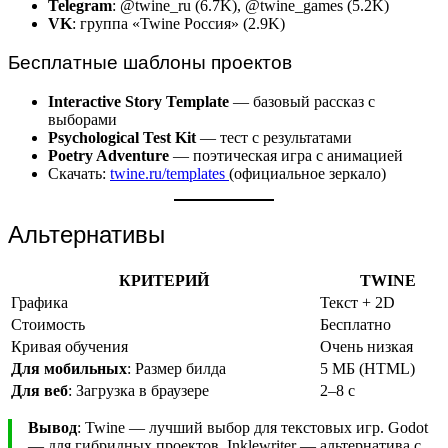
Telegram
: @twine_ru (6.7K), @twine_games (5.2K)
VK
: группа «Twine Россия» (2.9K)
Бесплатные шаблоны проектов
Interactive Story Template
— базовый рассказ с
выборами
Psychological Test Kit
— тест с результатами
Poetry Adventure
— поэтическая игра с анимацией
Скачать:
twine.ru/templates
(официальное зеркало)
Альтернативы
КРИТЕРИЙ
TWINE
Графика
Текст + 2D
Стоимость
Бесплатно
Кривая обучения
Очень низкая
Для мобильных
: Размер билда
5 МБ (HTML)
Для веб
: Загрузка в браузере
2–8 с
Вывод
: Twine — лучший выбор для текстовых игр. Godot
— для гибридных проектов. Inklewriter — альтернатива с