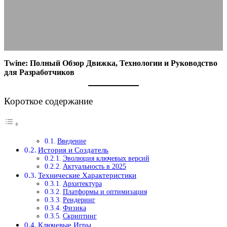
30.08.2025
АВТОР ANA_EDITOR
КОММЕНТАРИЕВ НЕТ
Twine: Полный Обзор Движка, Технологии и Руководство
для Разработчиков
Короткое содержание
Введение
История и Создатель
Эволюция ключевых версий
Актуальность в 2025
Технические Характеристики
Архитектура
Платформы и оптимизация
Рендеринг
Физика
Скриптинг
Ключевые Игры