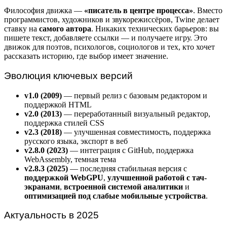
Философия движка —
«писатель в центре процесса»
. Вместо
программистов, художников и звукорежиссёров, Twine делает
ставку на
самого автора
. Никаких технических барьеров: вы
пишете текст, добавляете ссылки — и получаете игру. Это
движок для поэтов, психологов, социологов и тех, кто хочет
рассказать историю, где выбор имеет значение.
Эволюция ключевых версий
v1.0 (2009)
— первый релиз с базовым редактором и
поддержкой HTML
v2.0 (2013)
— переработанный визуальный редактор,
поддержка стилей CSS
v2.3 (2018)
— улучшенная совместимость, поддержка
русского языка, экспорт в веб
v2.8.0 (2023)
— интеграция с GitHub, поддержка
WebAssembly, темная тема
v2.8.3 (2025)
— последняя стабильная версия с
поддержкой WebGPU
,
улучшенной работой с тач-
экранами
,
встроенной системой аналитики
и
оптимизацией под слабые мобильные устройства
.
Актуальность в 2025