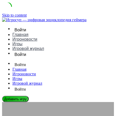
Skip to content
Войти
Главная
Игроновости
Игры
Игровой журнал
Войти
Войти
Главная
Игроновости
Игры
Игровой журнал
Войти
Добавить игру
ИГРОВЫЕ ДВИЖКИ
PlayCanvas: Руководство, Плюсы/Минусы и Сравнение