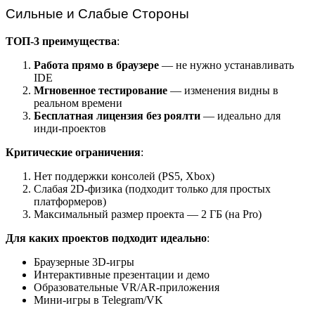
Сильные и Слабые Стороны
ТОП-3 преимущества
:
Работа прямо в браузере
— не нужно устанавливать
IDE
Мгновенное тестирование
— изменения видны в
реальном времени
Бесплатная лицензия без роялти
— идеально для
инди-проектов
Критические ограничения
:
Нет поддержки консолей (PS5, Xbox)
Слабая 2D-физика (подходит только для простых
платформеров)
Максимальный размер проекта — 2 ГБ (на Pro)
Для каких проектов подходит идеально
:
Браузерные 3D-игры
Интерактивные презентации и демо
Образовательные VR/AR-приложения
Мини-игры в Telegram/VK