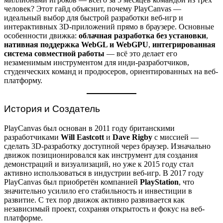
человек? Этот гайд объяснит, почему PlayCanvas —
идеальный выбор для быстрой разработки веб-игр и
интерактивных 3D-приложений прямо в браузере. Основные
особенности движка:
облачная разработка без установки
,
нативная поддержка WebGL и WebGPU
,
интегрированная
система совместной работы
— всё это делает его
незаменимым инструментом для инди-разработчиков,
студенческих команд и продюсеров, ориентированных на веб-
платформу.
История и Создатель
PlayCanvas был основан в 2011 году британскими
разработчиками
Will Eastcott
и
Dave Rigby
с миссией —
сделать 3D-разработку доступной через браузер. Изначально
движок позиционировался как инструмент для создания
демонстраций и визуализаций, но уже к 2015 году стал
активно использоваться в индустрии веб-игр. В 2017 году
PlayCanvas был приобретён компанией
PlayStation
, что
значительно усилило его стабильность и инвестиции в
развитие. С тех пор движок активно развивается как
независимый проект, сохраняя открытость и фокус на веб-
платформе.