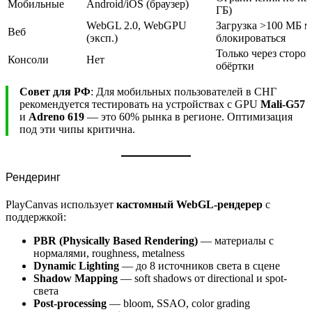
Мобильные
Android/iOS (браузер)
ГБ)
WebGL 2.0, WebGPU
Загрузка >100 МБ 
Веб
(эксп.)
блокироваться
Только через сторо
Консоли
Нет
обёртки
Совет для РФ
: Для мобильных пользователей в СНГ
рекомендуется тестировать на устройствах с GPU
Mali-G57
и
Adreno 619
— это 60% рынка в регионе. Оптимизация
под эти чипы критична.
Рендеринг
PlayCanvas использует
кастомный WebGL-рендерер
с
поддержкой:
PBR (Physically Based Rendering)
— материалы с
нормалями, roughness, metalness
Dynamic Lighting
— до 8 источников света в сцене
Shadow Mapping
— soft shadows от directional и spot-
света
Post-processing
— bloom, SSAO, color grading