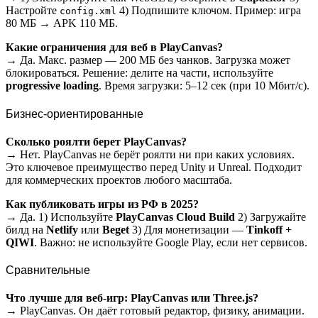
Настройте
4) Подпишите ключом. Пример: игра
config.xml
80 МБ → APK 110 МБ.
Какие ограничения для веб в PlayCanvas?
→ Да. Макс. размер — 200 МБ без чанков. Загрузка может
блокироваться. Решение: делите на части, используйте
progressive loading
. Время загрузки: 5–12 сек (при 10 Мбит/с).
Бизнес-ориентированные
Сколько роялти берет PlayCanvas?
→ Нет. PlayCanvas не берёт роялти ни при каких условиях.
Это ключевое преимущество перед Unity и Unreal. Подходит
для коммерческих проектов любого масштаба.
Как публиковать игры из РФ в 2025?
→ Да. 1) Используйте
PlayCanvas Cloud Build
2) Загружайте
билд на
Netlify
или
Beget
3) Для монетизации —
Tinkoff +
QIWI
. Важно: не используйте Google Play, если нет сервисов.
Сравнительные
Что лучше для веб-игр: PlayCanvas или Three.js?
→ PlayCanvas. Он даёт готовый редактор, физику, анимации.