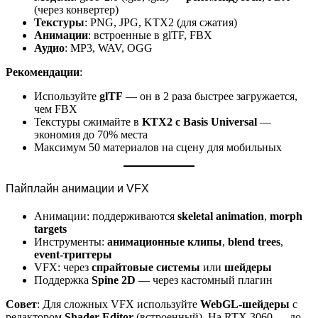
(через конвертер)
Текстуры
: PNG, JPG, KTX2 (для сжатия)
Анимации
: встроенные в glTF, FBX
Аудио
: MP3, WAV, OGG
Рекомендации
:
Используйте
glTF
— он в 2 раза быстрее загружается,
чем FBX
Текстуры сжимайте в
KTX2 с Basis Universal
—
экономия до 70% места
Максимум 50 материалов на сцену для мобильных
Пайплайн анимации и VFX
Анимации: поддерживаются
skeletal animation
,
morph
targets
Инструменты:
анимационные клипы
,
blend trees
,
event-триггеры
VFX: через
спрайтовые системы
или
шейдеры
Поддержка
Spine 2D
— через кастомный плагин
Совет
: Для сложных VFX используйте
WebGL-шейдеры
с
редактором
Shader Editor
(встроенный). На RTX 3060 — до