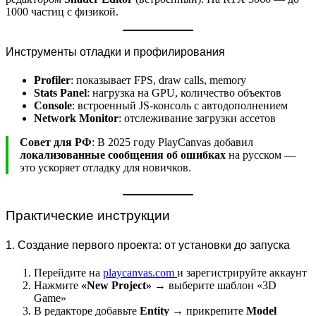
1000 частиц с физикой.
Инструменты отладки и профилирования
Profiler
: показывает FPS, draw calls, memory
Stats Panel
: нагрузка на GPU, количество объектов
Console
: встроенный JS-консоль с автодополнением
Network Monitor
: отслеживание загрузки ассетов
Совет для РФ
: В 2025 году PlayCanvas добавил
локализованные сообщения об ошибках
на русском —
это ускоряет отладку для новичков.
Практические инструкции
1. Создание первого проекта: от установки до запуска
Перейдите на
playcanvas.com
и зарегистрируйте аккаунт
Нажмите
«New Project»
→ выберите шаблон «3D
Game»
В редакторе добавьте
Entity
→ прикрепите
Model