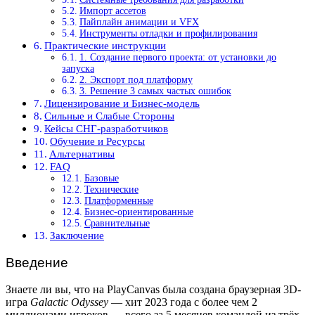
Импорт ассетов
Пайплайн анимации и VFX
Инструменты отладки и профилирования
Практические инструкции
1. Создание первого проекта: от установки до
запуска
2. Экспорт под платформу
3. Решение 3 самых частых ошибок
Лицензирование и Бизнес-модель
Сильные и Слабые Стороны
Кейсы СНГ-разработчиков
Обучение и Ресурсы
Альтернативы
FAQ
Базовые
Технические
Платформенные
Бизнес-ориентированные
Сравнительные
Заключение
Введение
Знаете ли вы, что на PlayCanvas была создана браузерная 3D-
игра
Galactic Odyssey
— хит 2023 года с более чем 2
миллионами игроков — всего за 5 месяцев командой из трёх