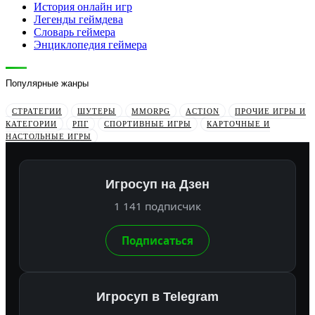
История онлайн игр
Легенды геймдева
Словарь геймера
Энциклопедия геймера
Популярные жанры
СТРАТЕГИИ
ШУТЕРЫ
MMORPG
ACTION
ПРОЧИЕ ИГРЫ И
КАТЕГОРИИ
РПГ
СПОРТИВНЫЕ ИГРЫ
КАРТОЧНЫЕ И
НАСТОЛЬНЫЕ ИГРЫ
Игросуп на Дзен
1 141 подписчик
Подписаться
Игросуп в Telegram