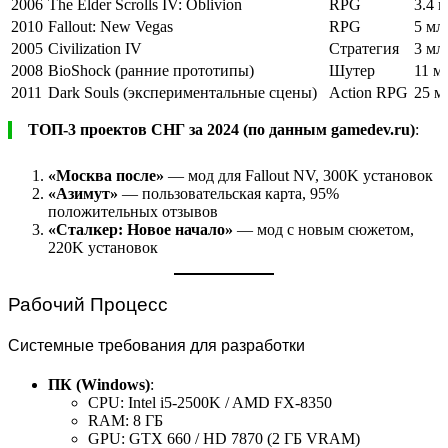
2006
The Elder Scrolls IV: Oblivion
RPG
3.4 
2010
Fallout: New Vegas
RPG
5 мл
2005
Civilization IV
Стратегия
3 мл
2008
BioShock (ранние прототипы)
Шутер
11 м
2011
Dark Souls (экспериментальные сцены)
Action RPG
25 м
ТОП-3 проектов СНГ за 2024 (по данным gamedev.ru)
:
«Москва после»
— мод для Fallout NV, 300K установок
«Азимут»
— пользовательская карта, 95%
положительных отзывов
«Сталкер: Новое начало»
— мод с новым сюжетом,
220K установок
Рабочий Процесс
Системные требования для разработки
ПК (Windows)
:
CPU: Intel i5-2500K / AMD FX-8350
RAM: 8 ГБ
GPU: GTX 660 / HD 7870 (2 ГБ VRAM)