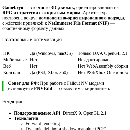
Gamebryo
— это
чисто 3D-движок
, ориентированный на
RPG и стратегии с открытым миром
. Архитектура
построена вокруг
компонентно-ориентированного подхода
,
с жёсткой привязкой к
NetImmerse File Format (NIF)
—
собственному формату данных.
Платформы и оптимизация
ПК
Да (Windows, macOS)
Только DX9, OpenGL 2.1
Мобильные
Нет
Не адаптирован
Веб
Нет
Нет WebAssembly сборки
Консоли
Да (PS3, Xbox 360)
Нет PS4/Xbox One и нове
Совет для РФ
: При работе с Fallout NV модами
используйте
FNVEdit
— совместим с кириллицей.
Рендеринг
Поддерживаемые API
: DirectX 9, OpenGL 2.1
Технологии
:
Forward rendering
Dynamic lighting и shadow mapping (PCF)