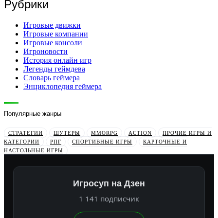
Рубрики
Игровые движки
Игровые компании
Игровые консоли
Игроновости
История онлайн игр
Легенды геймдева
Словарь геймера
Энциклопедия геймера
Популярные жанры
СТРАТЕГИИ
ШУТЕРЫ
MMORPG
ACTION
ПРОЧИЕ ИГРЫ И
КАТЕГОРИИ
РПГ
СПОРТИВНЫЕ ИГРЫ
КАРТОЧНЫЕ И
НАСТОЛЬНЫЕ ИГРЫ
Игросуп на Дзен
1 141 подписчик