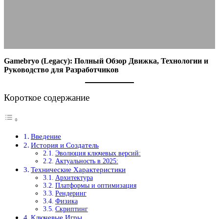
13.09.2025
АВТОР ANA_EDITOR
КОММЕНТАРИЕВ НЕТ
Gamebryo (Legacy): Полный Обзор Движка, Технологии и
Руководство для Разработчиков
Короткое содержание
Введение
История и Создатель
Эволюция ключевых версий:
Актуальность в 2025:
Технические Характеристики
Архитектура
Платформы и оптимизация
Рендеринг
Физика
Скриптинг
Ключевые Игры