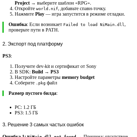
Project
→ выберите шаблон «RPG».
Откройте
, добавьте спавн-точку.
world.nif
Нажмите
Play
— игра запустится в режиме отладки.
Ошибка
: Если возникает
,
Failed to load NiMain.dll
проверьте пути в PATH.
2. Экспорт под платформу
PS3
:
Получите dev-kit и сертификат от Sony
В SDK:
Build → PS3
Настройте параметры
memory budget
Соберите
файл
.pkg
Размер пустого билда
:
PC: 1.2 ГБ
PS3: 1.5 ГБ
3. Решение 3 самых частых ошибок
Ошибка 1:
→ Причина: отсутствие
NiMain.dll not found