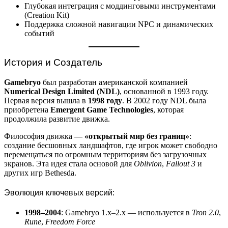
Глубокая интеграция с моддинговыми инструментами
(Creation Kit)
Поддержка сложной навигации NPC и динамических
событий
История и Создатель
Gamebryo
был разработан американской компанией
Numerical Design Limited (NDL)
, основанной в 1993 году.
Первая версия вышла в
1998 году
. В 2002 году NDL была
приобретена
Emergent Game Technologies
, которая
продолжила развитие движка.
Философия движка —
«открытый мир без границ»
:
создание бесшовных ландшафтов, где игрок может свободно
перемещаться по огромным территориям без загрузочных
экранов. Эта идея стала основой для
Oblivion
,
Fallout 3
и
других игр Bethesda.
Эволюция ключевых версий:
1998–2004
: Gamebryo 1.x–2.x — используется в
Tron 2.0
,
Rune
,
Freedom Force