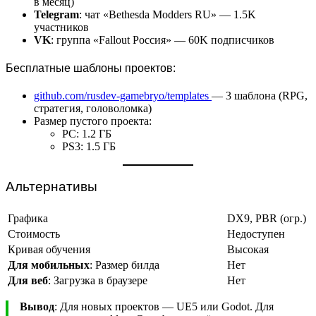
в месяц)
Telegram
: чат «Bethesda Modders RU» — 1.5K
участников
VK
: группа «Fallout Россия» — 60K подписчиков
Бесплатные шаблоны проектов:
github.com/rusdev-gamebryo/templates
— 3 шаблона (RPG,
стратегия, головоломка)
Размер пустого проекта:
PC: 1.2 ГБ
PS3: 1.5 ГБ
Альтернативы
Графика
DX9, PBR (огр.)
Стоимость
Недоступен
Кривая обучения
Высокая
Для мобильных
: Размер билда
Нет
Для веб
: Загрузка в браузере
Нет
Вывод
: Для новых проектов — UE5 или Godot. Для