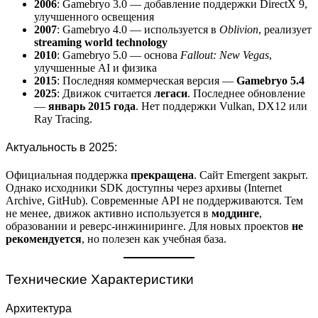
2006
: Gamebryo 3.0 — добавление поддержки DirectX 9,
улучшенного освещения
2007
: Gamebryo 4.0 — используется в
Oblivion
, реализует
streaming world technology
2010
: Gamebryo 5.0 — основа
Fallout: New Vegas
,
улучшенные AI и физика
2015
: Последняя коммерческая версия —
Gamebryo 5.4
2025
: Движок считается
легаси
. Последнее обновление
—
январь 2015 года
. Нет поддержки Vulkan, DX12 или
Ray Tracing.
Актуальность в 2025:
Официальная поддержка
прекращена
. Сайт Emergent закрыт.
Однако исходники SDK доступны через архивы (Internet
Archive, GitHub). Современные API не поддерживаются. Тем
не менее, движок активно используется в
моддинге
,
образовании и реверс-инжиниринге. Для новых проектов
не
рекомендуется
, но полезен как учебная база.
Технические Характеристики
Архитектура