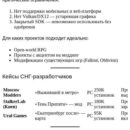
Нет поддержки мобильных и веб-платформ
Нет Vulkan/DX12 — устаревшая графика
Закрытый SDK — невозможно использовать без
одобрения
Для каких проектов подходит идеально:
Open-world RPG
Проекты с акцентом на моддинг
Модификации существующих игр (Fallout, Oblivion)
Кейсы СНГ-разработчиков
Moscow
250K
Про
«Выживший в метро»
PC
Modders
установок
выро
StalkerLab
180K
Проб
«Тень Припяти» — мод
PC
(Киев)
установок
зара
«Екатеринбург после» —
95K
Проб
Ural Games
PC
карта
установок
вкл