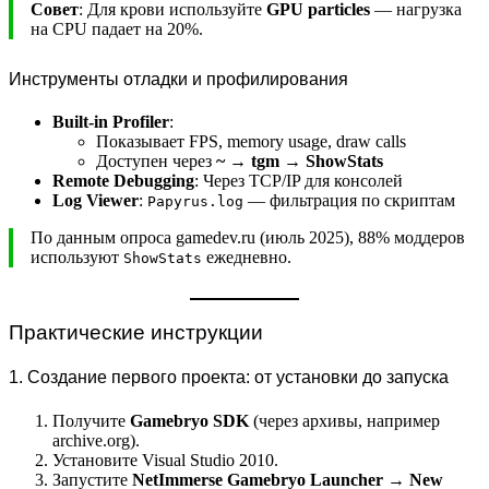
Совет
: Для крови используйте
GPU particles
— нагрузка
на CPU падает на 20%.
Инструменты отладки и профилирования
Built-in Profiler
:
Показывает FPS, memory usage, draw calls
Доступен через
~ → tgm → ShowStats
Remote Debugging
: Через TCP/IP для консолей
Log Viewer
:
— фильтрация по скриптам
Papyrus.log
По данным опроса gamedev.ru (июль 2025), 88% моддеров
используют
ежедневно.
ShowStats
Практические инструкции
1. Создание первого проекта: от установки до запуска
Получите
Gamebryo SDK
(через архивы, например
archive.org).
Установите Visual Studio 2010.
Запустите
NetImmerse Gamebryo Launcher
→
New