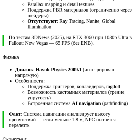
Parallax mapping и detail textures
Поддержка PBR материалов (ограниченно через
шейдеры)
Отсутствуют
: Ray Tracing, Nanite, Global
Illumination
По тестам 3DNews (2025), на RTX 3060 при 1080p Ultra в
Fallout: New Vegas — 65 FPS (без ENB).
Физика
Движок
:
Havok Physics 2009.1
(интегрирован
напрямую)
Особенности:
Поддержка триггеров, коллайдеров, ragdoll
Возможность кастомных материалов (трение,
упругость)
Встроенная система
AI navigation
(pathfinding)
Факт
: Система навигации анализирует высоту
препятствий — если меньше 1.8 м, NPC пытается
перелезть.
Скриптинг