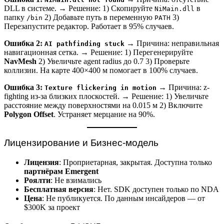
DLL в системе. → Решение: 1) Скопируйте
в
NiMain.dll
папку
2) Добавьте путь в переменную
3)
/bin
PATH
Перезапустите редактор. Работает в 95% случаев.
Ошибка 2:
→ Причина: неправильная
AI pathfinding stuck
навигационная сетка. → Решение: 1) Перегенерируйте
NavMesh
2) Увеличьте agent radius до 0.7 3) Проверьте
коллизии. На карте 400×400 м помогает в 100% случаев.
Ошибка 3:
→ Причина: z-
Texture flickering in motion
fighting из-за близких плоскостей. → Решение: 1) Увеличьте
расстояние между поверхностями на 0.015 м 2) Включите
Polygon Offset
. Устраняет мерцание на 90%.
Лицензирование и Бизнес-модель
Лицензия
: Проприетарная, закрытая. Доступна только
партнёрам Emergent
Роялти
: Не взимались
Бесплатная версия
: Нет. SDK доступен только по NDA
Цена
: Не публикуется. По данным инсайдеров — от
$300K за проект