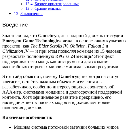
Бизнес-ориентированные
Сравнительные
Заключение
Введение
Знаете ли вы, что
Gamebryo
, легендарный движок от студии
Emergent Game Technologies
, лежал в основе таких культовых
проектов, как
The Elder Scrolls IV: Oblivion
,
Fallout 3
и
Civilization IV
— и при этом позволял команде из 15 человек
разработать полноценную RPG за
24 месяца
? Этот факт
подчеркивает его мощь как инструмента для создания
масштабных открытых миров с минимальными ресурсами.
Этот гайд объяснит, почему
Gamebryo
, несмотря на статус
«легаси», остаётся важным объектом изучения для
разработчиков, особенно интересующихся архитектурой
AAA-игр, системами моддинга и долгосрочной поддержкой
контента. Хотя официальное развитие прекращено, его
наследие живёт в тысячах модов и вдохновляет новые
поколения движков.
Ключевые особенности:
Мощная система потоковой загрузки больших миров