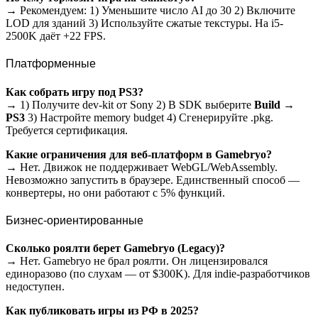
→ Рекомендуем: 1) Уменьшите число AI до 30 2) Включите
LOD для зданий 3) Используйте сжатые текстуры. На i5-
2500K даёт +22 FPS.
Платформенные
Как собрать игру под PS3?
→ 1) Получите dev-kit от Sony 2) В SDK выберите
Build →
PS3
3) Настройте memory budget 4) Сгенерируйте .pkg.
Требуется сертификация.
Какие ограничения для веб-платформ в Gamebryo?
→ Нет. Движок не поддерживает WebGL/WebAssembly.
Невозможно запустить в браузере. Единственный способ —
конвертеры, но они работают с 5% функций.
Бизнес-ориентированные
Сколько роялти берет Gamebryo (Legacy)?
→ Нет. Gamebryo не брал роялти. Он лицензировался
единоразово (по слухам — от $300K). Для indie-разработчиков
недоступен.
Как публиковать игры из РФ в 2025?