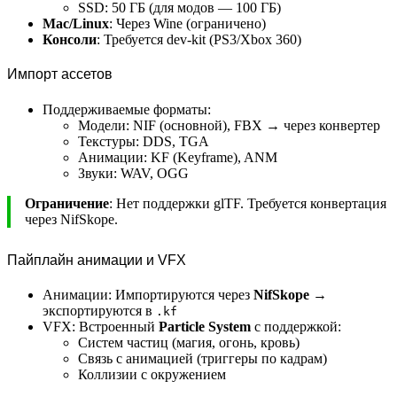
SSD: 50 ГБ (для модов — 100 ГБ)
Mac/Linux
: Через Wine (ограничено)
Консоли
: Требуется dev-kit (PS3/Xbox 360)
Импорт ассетов
Поддерживаемые форматы:
Модели: NIF (основной), FBX → через конвертер
Текстуры: DDS, TGA
Анимации: KF (Keyframe), ANM
Звуки: WAV, OGG
Ограничение
: Нет поддержки glTF. Требуется конвертация
через NifSkope.
Пайплайн анимации и VFX
Анимации: Импортируются через
NifSkope
→
экспортируются в
.kf
VFX: Встроенный
Particle System
с поддержкой:
Систем частиц (магия, огонь, кровь)
Связь с анимацией (триггеры по кадрам)
Коллизии с окружением