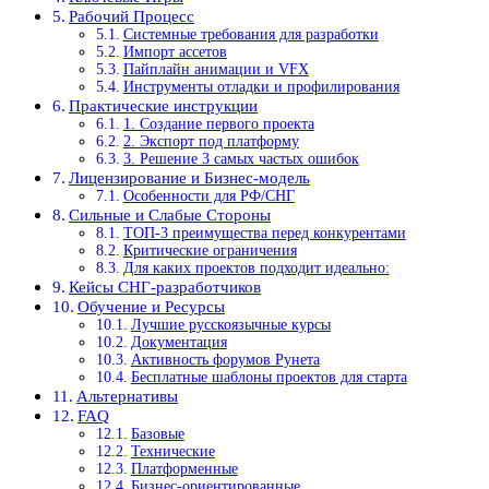
Рабочий Процесс
Системные требования для разработки
Импорт ассетов
Пайплайн анимации и VFX
Инструменты отладки и профилирования
Практические инструкции
1. Создание первого проекта
2. Экспорт под платформу
3. Решение 3 самых частых ошибок
Лицензирование и Бизнес-модель
Особенности для РФ/СНГ
Сильные и Слабые Стороны
ТОП-3 преимущества перед конкурентами
Критические ограничения
Для каких проектов подходит идеально:
Кейсы СНГ-разработчиков
Обучение и Ресурсы
Лучшие русскоязычные курсы
Документация
Активность форумов Рунета
Бесплатные шаблоны проектов для старта
Альтернативы
FAQ
Базовые
Технические
Платформенные
Бизнес-ориентированные