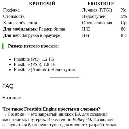
КРИТЕРИЙ
FROSTBITE
Графика
Лучшая (RTGI)
Хор
Стоимость
Недоступен
5% 
Кривая обучения
Очень сложная
Сре
Для мобильных
: Размер билда
Н/Д
80 
Для веб
: Загрузка в браузере
Нет
8 се
Размер пустого проекта
:
Frostbite (PC): 1.2 ГБ
Frostbite (PS5): 1.8 ГБ
Frostbite (Android): Недоступно
FAQ
Базовые
Что такое Frostbite Engine простыми словами?
→ Frostbite — это закрытый движок EA для создания
масштабных шутеров. Известен по
Battlefield
. Позволяет
разрушать всё, но недоступен для внешних разработчиков.