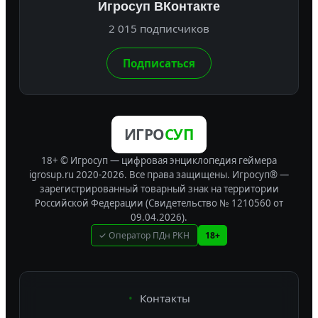
Игросуп ВКонтакте
2 015 подписчиков
Подписаться
ИГРО
СУП
18+ © Игросуп — цифровая энциклопедия геймера
igrosup.ru 2020-2026. Все права защищены.
Игросуп® —
зарегистрированный товарный знак на территории
Российской Федерации (Свидетельство № 1210560 от
09.04.2026).
✓ Оператор ПДн РКН
18+
Контакты