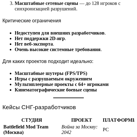
Масштабные сетевые сцены
— до 128 игроков с
синхронизацией разрушений.
Критические ограничения
Недоступен для внешних разработчиков
.
Нет поддержки 2D-игр
.
Нет веб-экспорта
.
Очень высокие системные требования
.
Для каких проектов подходит идеально:
Масштабные шутеры (FPS/TPS)
Игры с разрушаемым окружением
Мультиплеерные проекты с 64+ игроками
Кинематографические боевые сцены
Кейсы СНГ-разработчиков
СТУДИЯ
ПРОЕКТ
ПЛАТФОРМ
Battlefield Mod Team
Война за Москву:
PC
(Москва)
2042