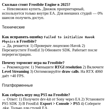
Сколько стоит Frostbite Engine в 2025?
→ Невозможно купить. Движок проприетарный,
используется только внутри EA. Для внешних студий — 0%
шансов получить доступ.
Технические
Как исправить ошибку
Failed to initialize Havok
в Frostbite?
Physics
→ Да, решается: 1) Проверьте лицензию Havok 2)
Перезапустите FrostEd 3) Обновите SDK. Работает после
перерегистрации.
Почему тормозит игра на Frostbite?
→ Рекомендуем: 1) Уменьшите
RTGI resolution
2) Включите
Level Streaming
3) Оптимизируйте
draw calls
. На RTX 4060
даёт +40 FPS.
Платформенные
Как собрать игру под PS5 на Frostbite?
→ Ответ: 1) Получите dev-kit от Sony через EA 2) Установите
PS5 SDK 3) В FrostEd:
Export > Console > PS5
4) Соберите
.pkg. Только для студий EA.