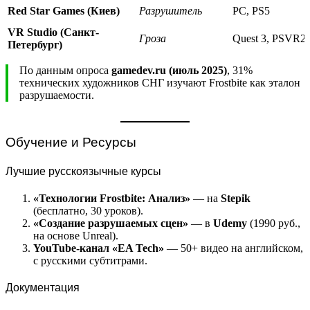
Red Star Games (Киев)
Разрушитель
PC, PS5
VR Studio (Санкт-
Гроза
Quest 3, PSVR2
Петербург)
По данным опроса
gamedev.ru (июль 2025)
, 31%
технических художников СНГ изучают Frostbite как эталон
разрушаемости.
Обучение и Ресурсы
Лучшие русскоязычные курсы
«Технологии Frostbite: Анализ»
— на
Stepik
(бесплатно, 30 уроков).
«Создание разрушаемых сцен»
— в
Udemy
(1990 руб.,
на основе Unreal).
YouTube-канал «EA Tech»
— 50+ видео на английском,
с русскими субтитрами.
Документация