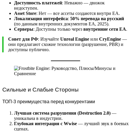
Доступность платежей
: Неважно — движок
недоступен.
Asset Store
: Нет — все ассеты создаются внутри EA.
Локализация интерфейса
:
50% перевода на русский
(по данным внутренних документов EA, 2025).
Серверы
: Доступны только через
внутренние сети EA
.
Совет для РФ
: Изучайте
Unreal Engine
или
CryEngine
—
они предлагают схожие технологии (разрушение, PBR) и
доступны публично.
Сильные и Слабые Стороны
ТОП-3 преимущества перед конкурентами
Лучшая система разрушения (Destruction 2.0)
—
уникальна в индустрии.
Глубокая интеграция с Wwise
— лучший звук в боевых
сценах.