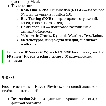
(частично), Metal.
Технологии
:
Real-Time Global Illumination (RTGI)
— на основе
SVOGI, улучшен в Frostbite 5.0.
Ray Tracing (DXR)
— трассировка отражений,
теней, глобального освещения.
Destruction 2.0
— пошаговое разрушение с
физикой обломков.
Volumetric Clouds
,
Dynamic Weather
,
Tessellation
.
8K текстуры
,
микро-детализация
,
subsurface
scattering
.
По тестам
3DNews (2025)
, на RTX 4090 Frostbite выдаёт
112
FPS при 4K с ray tracing
в сцене с 50 разрушаемыми
зданиями.
Физика
Frostbite использует
Havok Physics
как основной движок, с
глубокой интеграцией:
Destruction 2.0
— разрушение на уровне полигона, с
физикой обломков.