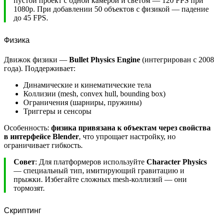
пустой проект с одной камерой и светом — 120 FPS при
1080p. При добавлении 50 объектов с физикой — падение
до 45 FPS.
Физика
Движок физики —
Bullet Physics Engine
(интегрирован с 2008
года). Поддерживает:
Динамические и кинематические тела
Коллизии (mesh, convex hull, bounding box)
Ограничения (шарниры, пружины)
Триггеры и сенсоры
Особенность:
физика привязана к объектам через свойства
в интерфейсе Blender
, что упрощает настройку, но
ограничивает гибкость.
Совет
: Для платформеров используйте
Character Physics
— специальный тип, имитирующий гравитацию и
прыжки. Избегайте сложных mesh-коллизий — они
тормозят.
Скриптинг