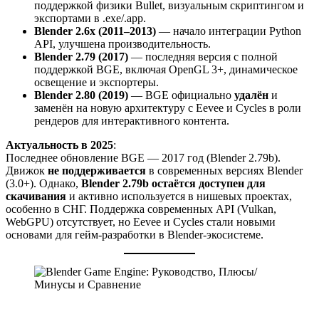
поддержкой физики Bullet, визуальным скриптингом и
экспортами в .exe/.app.
Blender 2.6x (2011–2013)
— начало интеграции Python
API, улучшена производительность.
Blender 2.79 (2017)
— последняя версия с полной
поддержкой BGE, включая OpenGL 3+, динамическое
освещение и экспортеры.
Blender 2.80 (2019)
— BGE официально
удалён
и
заменён на новую архитектуру с Eevee и Cycles в роли
рендеров для интерактивного контента.
Актуальность в 2025
:
Последнее обновление BGE — 2017 год (Blender 2.79b).
Движок
не поддерживается
в современных версиях Blender
(3.0+). Однако,
Blender 2.79b остаётся доступен для
скачивания
и активно используется в нишевых проектах,
особенно в СНГ. Поддержка современных API (Vulkan,
WebGPU) отсутствует, но Eevee и Cycles стали новыми
основами для гейм-разработки в Blender-экосистеме.