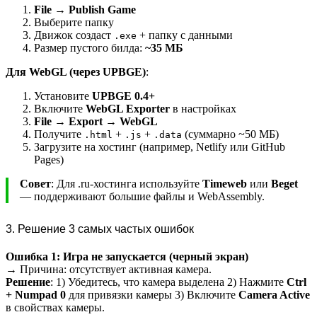
File → Publish Game
Выберите папку
Движок создаст
+ папку с данными
.exe
Размер пустого билда:
~35 МБ
Для WebGL (через UPBGE)
:
Установите
UPBGE 0.4+
Включите
WebGL Exporter
в настройках
File → Export → WebGL
Получите
+
+
(суммарно ~50 МБ)
.html
.js
.data
Загрузите на хостинг (например, Netlify или GitHub
Pages)
Совет
: Для .ru-хостинга используйте
Timeweb
или
Beget
— поддерживают большие файлы и WebAssembly.
3. Решение 3 самых частых ошибок
Ошибка 1: Игра не запускается (черный экран)
→ Причина: отсутствует активная камера.
Решение
: 1) Убедитесь, что камера выделена 2) Нажмите
Ctrl
+ Numpad 0
для привязки камеры 3) Включите
Camera Active
в свойствах камеры.