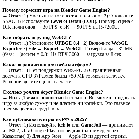
Почему тормозит игра на Blender Game Engine?
→ Ответ: 1) Уменьшите количество полигонов 2) Отключите
SSAO 3) Используйте
Level of Detail (LOD)
. Пример: сцена с
10K полигонов → 30 FPS, с 3K → 90 FPS на i5-7200U.
Как собрать игру под WebGL?
→ Ответ: 1) Установите
UPBGE 0.4+
2) Включите
WebGL
Exporter
3)
File → Export → WebGL
. Размер билда = 35 МБ
(база) + (ассеты × 0.8). На RTX 3060 — загрузка за 8 сек.
Какие ограничения для веб-платформ?
→ Ответ: 1) Нет поддержки WebGPU 2) Ограниченный
доступ к GPU 3) Размер билда >50 МБ тормозит загрузку.
Решение: делите сцены на части.
Сколько роялти берет Blender Game Engine?
→ Ноль. Движок полностью бесплатен. Вы можете продавать
игру за любую сумму и не платить ни копейки. Это главное
преимущество перед Unity.
Как публиковать игры из РФ в 2025?
→ Ответ: 1) Используйте
itch.io
или
GameJolt
— принимают
из РФ 2) Для Google Play: посредник (например, через
Казахстан) 3) Для App Store — Apple ID из другой страны.