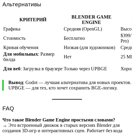
Альтернативы
BLENDER GAME
КРИТЕРИЙ
ENGINE
Графика
Средняя (OpenGL)
Высок
$399/г
Стоимость
Бесплатно
Pro)
Кривая обучения
Низкая (для художников)
Средн
Для мобильных
: Размер
Нет
25 МБ 
билда
Для веб
: Загрузка в браузере
Только через UPBGE
Хорош
Вывод
: Godot — лучшая альтернатива для новых проектов.
UPBGE — для тех, кто хочет сохранить BGE-логику.
FAQ
Что такое Blender Game Engine простыми словами?
→ Это встроенный движок в старых версиях Blender для
создания 3D-игр и интерактивных сцен. Работает без кода