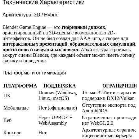
Технические Характеристики
Архитектура: 3D / Hybrid
Blender Game Engine — это
гибридный движок
,
ориентированный на 3D-сцены с возможностью 2D-
интерфейсов. Он не был создан для AAA-игр, а скорее для
интерактивных презентаций, образовательных симуляций,
прототипов и визуальных новелл
. Архитектура строилась
вокруг сцены Blender, где каждый объект может иметь логику,
физику и поведение.
Платформы и оптимизация
ПЛАТФОРМА
ПОДДЕРЖКА
ОГРАНИЧЕНИ
Полная (Windows,
Только 32-бит в старых ве
ПК
Linux, macOS)
поддержки DX12/Vulkan
Отсутствие экспорта под
Мобильные
Нет (официально)
Android/iOS
Через UPBGE +
Ограниченная производит
Веб
WebAssembly
нет WebGL 2.0
Архитектурные ограничен
Консоли
Нет
лицензионные барьеры