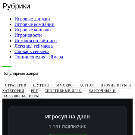
Рубрики
Игровые движки
Игровые компании
Игровые консоли
Игроновости
История онлайн игр
Легенды геймдева
Словарь геймера
Энциклопедия геймера
Популярные жанры
СТРАТЕГИИ
ШУТЕРЫ
MMORPG
ACTION
ПРОЧИЕ ИГРЫ И
КАТЕГОРИИ
РПГ
СПОРТИВНЫЕ ИГРЫ
КАРТОЧНЫЕ И
НАСТОЛЬНЫЕ ИГРЫ
Игросуп на Дзен
1 141 подписчик