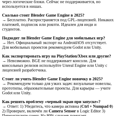
через логические блоки. Сейчас не поддерживается, но
используется в нишах.
Сколько стоит Blender Game Engine в 2025?
→ Бесплатно. Распространяется под GPL-лицензией. Никаких
платежей, подписок или роялти. Идеален для инди и
студентов.
Подходит ли Blender Game Engine для мобильных игр?
→ Нет. Официальный экспорт на Android/iOS отсутствует.
Для мобильных проектов рекомендуем Godot или Unity.
Как экспортировать игру на PlayStation/Xbox или другие?
→ Невозможно. BGE не поддерживает консоли. Для
консольных релизов используйте Unreal Engine или Unity с
лицензией разработчика.
Стоит ли учить Blender Game Engine новичку в 2025?
→ Рекомендуем только для узких задач: визуальные новеллы,
прототипы, образовательные проекты. Для карьеры — учите
Godot или Unity.
Как решить проблему «черный экран при запуске»?
→ Ответ: 1) Убедитесь, что камера активна (
Ctrl + Numpad 0
)
2) Проверьте, включён ли
Camera Sensor
в Logic Editor 3)
Перезагрузите сцену. На 80% случаев помогает.