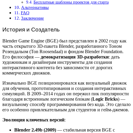
Бесплатные шаблоны проектов для старта
Альтернативы
FAQ
Заключение
История и Создатель
Blender Game Engine (BGE) был представлен в 2002 году как
часть открытого 3D-пакета Blender, разработанного Тоном
Розендальом (Ton Roosendaal) и фондом Blender Foundation.
Его философия —
демократизация 3D-разработки
: дать
художникам и дизайнерам инструменты для создания
интерактивного контента без зависимости от дорогих
коммерческих движков.
Изначально BGE позиционировался как визуальный движок
для обучения, прототипирования и создания интерактивных
симуляций. В 2009–2014 годах он пережил пик популярности
благодаря встроенным логическим бло́кам (
Logic Bricks
) —
визуальному способу программирования без кода. Это сделало
его особенно привлекательным для студентов и гейм-джемов.
Эволюция ключевых версий
:
Blender 2.49b (2009)
— стабильная версия BGE с