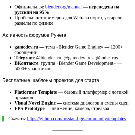
Официальная:
blender.org/manual
—
переведена на
русский на 95%
Пробелы: нет примеров для Web-экспорта, устарели
разделы по физике
Активность форумов Рунета
gamedev.ru
— тема «Blender Game Engine» — 1200+
сообщений
Telegram
: @blender_ru, @gamedev_rus, @indie_rus
ВКонтакте
: группа «Blender Game Development» —
5000+ участников
Бесплатные шаблоны проектов для старта
Platformer Template
— базовый платформер с логикой
прыжков
Visual Novel Engine
— система диалогов и смены сцен
FPS Prototype
— движение, камера, стрельба
Скачать:
https://github.com/russian-bge-community/templates