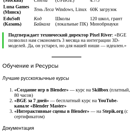
(Москва)
Степи
(UPBGE)
4.7/5
Luna Games
Тень Леса
Windows, Linux
60K загрузок
(Минск)
EduSoft
Код
Школы
120 школ, грант
(Казань)
Байкала
(локальные ПК)
Минобрнауки
Подтверждает технический директор Pixel River
: «BGE
позволил нам сэкономить 3 месяца на интеграции 3D-
моделей. Да, он устарел, но для нашей ниши — идеален.»
Обучение и Ресурсы
Лучшие русскоязычные курсы
«Создание игр в Blender»
— курс на
Skillbox
(платный,
80 часов)
«BGE за 7 дней»
— бесплатный курс на
YouTube-
канале «Blender Master»
«Интерактивные сцены в Blender»
— на
Stepik.org
(с
сертификатом)
Документация