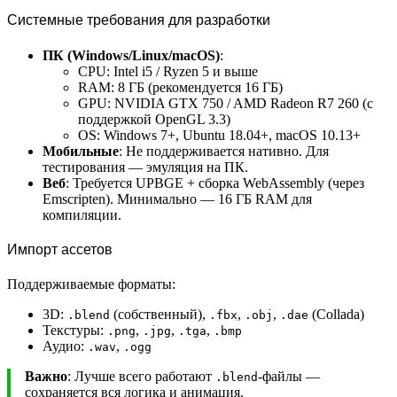
Системные требования для разработки
ПК (Windows/Linux/macOS)
:
CPU: Intel i5 / Ryzen 5 и выше
RAM: 8 ГБ (рекомендуется 16 ГБ)
GPU: NVIDIA GTX 750 / AMD Radeon R7 260 (с
поддержкой OpenGL 3.3)
OS: Windows 7+, Ubuntu 18.04+, macOS 10.13+
Мобильные
: Не поддерживается нативно. Для
тестирования — эмуляция на ПК.
Веб
: Требуется UPBGE + сборка WebAssembly (через
Emscripten). Минимально — 16 ГБ RAM для
компиляции.
Импорт ассетов
Поддерживаемые форматы:
3D:
(собственный),
,
,
(Collada)
.blend
.fbx
.obj
.dae
Текстуры:
,
,
,
.png
.jpg
.tga
.bmp
Аудио:
,
.wav
.ogg
Важно
: Лучше всего работают
-файлы —
.blend
сохраняется вся логика и анимация.