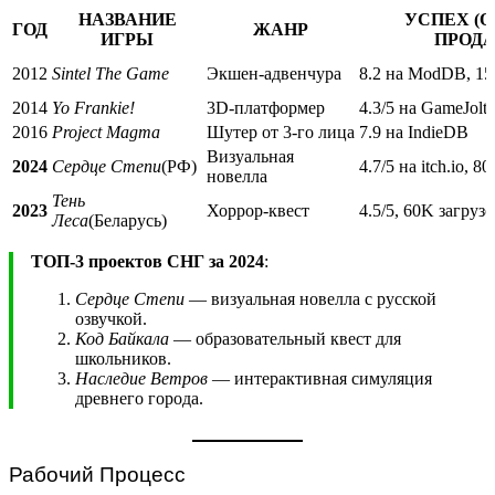
НАЗВАНИЕ
УСПЕХ (О
ГОД
ЖАНР
ИГРЫ
ПРОД
2012
Sintel The Game
Экшен-адвенчура
8.2 на ModDB, 15
2014
Yo Frankie!
3D-платформер
4.3/5 на GameJolt
2016
Project Magma
Шутер от 3-го лица
7.9 на IndieDB
Визуальная
2024
Сердце Степи
(РФ)
4.7/5 на itch.io, 
новелла
Тень
2023
Хоррор-квест
4.5/5, 60K загруз
Леса
(Беларусь)
ТОП-3 проектов СНГ за 2024
:
Сердце Степи
— визуальная новелла с русской
озвучкой.
Код Байкала
— образовательный квест для
школьников.
Наследие Ветров
— интерактивная симуляция
древнего города.
Рабочий Процесс