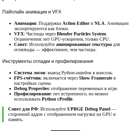
Пайплайн анимации и VFX
Анимация
: Поддержка
Action Editor
и
NLA
. Анимации
экспортируются как блоки.
VFX
: Частицы через
Blender Particles System
.
Ограничения: нет GPU-ускорения, только CPU.
Совет
: Используйте
анимированные текстуры
для
огня/воды — эффективнее, чем частицы.
Инструменты отладки и профилирования
Система логов
: вывод Python-ошибок в консоль.
FPS-счётчик
: включается через
Show Framerate
в
настройках сцены.
Debug Properties
: отображение переменных в игре.
Профилирование
: нет встроенного, но можно
использовать
Python cProfile
.
Совет для РФ
: Используйте
UPBGE Debug Panel
—
сторонний аддон с отображением нагрузки на GPU и
память.