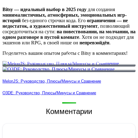
Bitsy — идеальный выбор в 2025 году
для создания
минималистичных, атмосферных, эмоциональных игр-
историй
без единого строчки кода. Его
ограничения — не
недостаток, а художественный инструмент
, позволяющий
сосредоточиться на сути:
на повествовании, на молчании, на
одном разговоре в пустой комнате
. Хотя он не подходит для
экшенов или RPG, в своей нише он
непревзойдён
.
Поделитесь вашим опытом работы с Bitsy в комментариях!
MelonJS: Руководство, Плюсы/Минусы и Сравнение
O3DE: Руководство, Плюсы/Минусы и Сравнение
MelonJS: Руководство, Плюсы/Минусы и Сравнение
O3DE: Руководство, Плюсы/Минусы и Сравнение
Комментарии