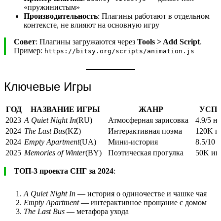
«пружинистым»
Производительность
: Плагины работают в отдельном
контексте, не влияют на основную игру
Совет
: Плагины загружаются через
Tools > Add Script
.
Пример:
https://bitsy.org/scripts/animation.js
Ключевые Игры
ГОД
НАЗВАНИЕ ИГРЫ
ЖАНР
УСПЕ
2023
A Quiet Night In
(RU)
Атмосферная зарисовка
4.9/5 на
2024
The Last Bus
(KZ)
Интерактивная поэма
120K п
2024
Empty Apartment
(UA)
Мини-история
8.5/10 
2025
Memories of Winter
(BY)
Поэтическая прогулка
50K иг
ТОП-3 проекта СНГ за 2024
:
A Quiet Night In
— история о одиночестве и чашке чая
Empty Apartment
— интерактивное прощание с домом
The Last Bus
— метафора ухода