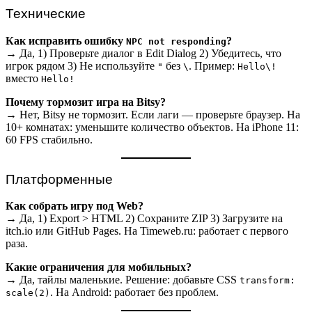
Технические
Как исправить ошибку
?
NPC not responding
→ Да, 1) Проверьте диалог в Edit Dialog 2) Убедитесь, что
игрок рядом 3) Не используйте
без
. Пример:
"
\
Hello\!
вместо
Hello!
Почему тормозит игра на Bitsy?
→ Нет, Bitsy не тормозит. Если лаги — проверьте браузер. На
10+ комнатах: уменьшите количество объектов. На iPhone 11:
60 FPS стабильно.
Платформенные
Как собрать игру под Web?
→ Да, 1) Export > HTML 2) Сохраните ZIP 3) Загрузите на
itch.io или GitHub Pages. На Timeweb.ru: работает с первого
раза.
Какие ограничения для мобильных?
→ Да, тайлы маленькие. Решение: добавьте CSS
transform:
. На Android: работает без проблем.
scale(2)