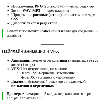
Изображения:
PNG (только 8×8)
— через редактор
Звуки:
WAV, MP3
— через плагины
Шрифты:
встроенные (4 типа)
или кастомные через
CSS
Диалоги:
текст в редакторе
Совет
: Используйте
Piskel
или
Aseprite
для создания 8×8
спрайтов.
Пайплайн анимации и VFX
Анимации
: Только через
плагины
(например,
sprite-
)
animation.js
VFX
: Нет встроенного, но можно:
Через CSS: мерцание, затемнение
Через JS: «вспышка», «дрожание»
Диалоги
: Встроенный редактор с поддержкой
ветвления
и
переменных
Пример
: Анимация — 2 кадра, переключаются через
.
script setInterval()