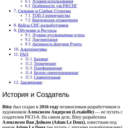
Условия использования
Особенности для РФ/СНГ
Сильные и Слабые Стороны
ТОП-3 преимущества
Критические ограничения
Кейсы СНГ-разработчиков
Обучение и Ресурсы
Лучшие русскоязычные курсы
Документация
Активность форумов Рунета
Альтернативы
FAQ
Базовые
Технические
Платформенные
Бизнес-ориентированные
Сравнительные
Заключение
История и Создатель
Bitsy
был создан в
2016 году
независимым разработчиком и
художником
Алексисом Андерсон (Lexaloffle)
— не путать с
создателем PICO-8. На самом деле, Bitsy разработана
Алексисом Ван Дейком (Adam Le Doux)
, известным под
ником
Adam Le Doux
(не путать с другими разработчиками).