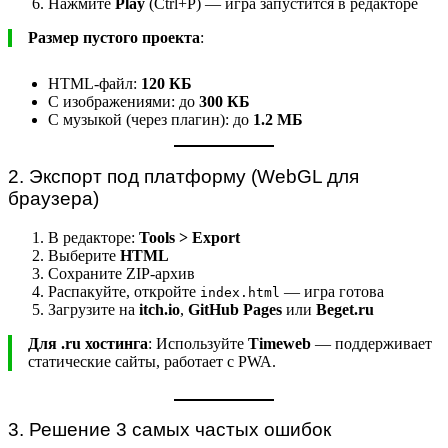
Нажмите
Play
(Ctrl+P) — игра запустится в редакторе
Размер пустого проекта
:
HTML-файл:
120 КБ
С изображениями: до
300 КБ
С музыкой (через плагин): до
1.2 МБ
2. Экспорт под платформу (WebGL для
браузера)
В редакторе:
Tools > Export
Выберите
HTML
Сохраните ZIP-архив
Распакуйте, откройте
— игра готова
index.html
Загрузите на
itch.io
,
GitHub Pages
или
Beget.ru
Для .ru хостинга
: Используйте
Timeweb
— поддерживает
статические сайты, работает с PWA.
3. Решение 3 самых частых ошибок