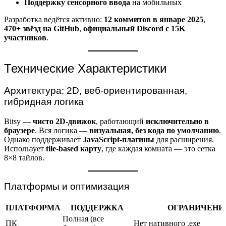
Поддержку сенсорного ввода
на мобильных
Разработка ведётся активно:
12 коммитов в январе 2025
,
470+ звёзд на GitHub
,
официальный Discord с 15K
участников
.
Технические Характеристики
Архитектура: 2D, веб-ориентированная,
гибридная логика
Bitsy —
чисто 2D-движок
, работающий
исключительно в
браузере
. Вся логика —
визуальная, без кода по умолчанию
.
Однако поддерживает
JavaScript-плагины
для расширения.
Использует
tile-based карту
, где каждая комната — это сетка
8×8 тайлов.
Платформы и оптимизация
ПЛАТФОРМА
ПОДДЕРЖКА
ОГРАНИЧЕНИ
Полная (все
ПК
Нет нативного .exe