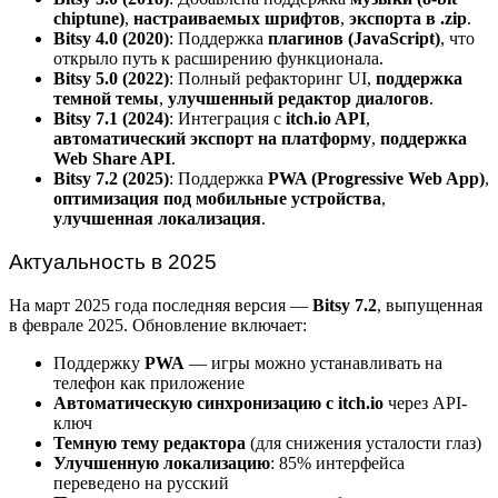
chiptune)
,
настраиваемых шрифтов
,
экспорта в .zip
.
Bitsy 4.0 (2020)
: Поддержка
плагинов (JavaScript)
, что
открыло путь к расширению функционала.
Bitsy 5.0 (2022)
: Полный рефакторинг UI,
поддержка
темной темы
,
улучшенный редактор диалогов
.
Bitsy 7.1 (2024)
: Интеграция с
itch.io API
,
автоматический экспорт на платформу
,
поддержка
Web Share API
.
Bitsy 7.2 (2025)
: Поддержка
PWA (Progressive Web App)
,
оптимизация под мобильные устройства
,
улучшенная локализация
.
Актуальность в 2025
На март 2025 года последняя версия —
Bitsy 7.2
, выпущенная
в феврале 2025. Обновление включает:
Поддержку
PWA
— игры можно устанавливать на
телефон как приложение
Автоматическую синхронизацию с itch.io
через API-
ключ
Темную тему редактора
(для снижения усталости глаз)
Улучшенную локализацию
: 85% интерфейса
переведено на русский