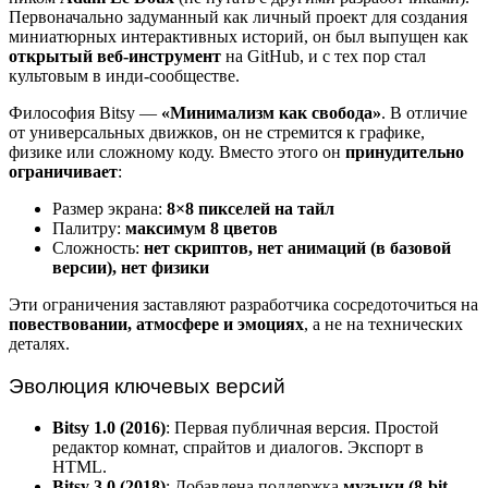
Первоначально задуманный как личный проект для создания
миниатюрных интерактивных историй, он был выпущен как
открытый веб-инструмент
на GitHub, и с тех пор стал
культовым в инди-сообществе.
Философия Bitsy —
«Минимализм как свобода»
. В отличие
от универсальных движков, он не стремится к графике,
физике или сложному коду. Вместо этого он
принудительно
ограничивает
:
Размер экрана:
8×8 пикселей на тайл
Палитру:
максимум 8 цветов
Сложность:
нет скриптов, нет анимаций (в базовой
версии), нет физики
Эти ограничения заставляют разработчика сосредоточиться на
повествовании, атмосфере и эмоциях
, а не на технических
деталях.
Эволюция ключевых версий
Bitsy 1.0 (2016)
: Первая публичная версия. Простой
редактор комнат, спрайтов и диалогов. Экспорт в
HTML.
Bitsy 3.0 (2018)
: Добавлена поддержка
музыки (8-bit