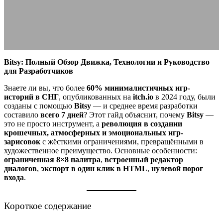
07.09.2025
АВТОР ANA_EDITOR
КОММЕНТАРИЕВ НЕТ
Bitsy: Полный Обзор Движка, Технологии и Руководство
для Разработчиков
Знаете ли вы, что более
60% минималистичных игр-
историй в СНГ
, опубликованных на
itch.io
в 2024 году, были
созданы с помощью
Bitsy
— и среднее время разработки
составило
всего 7 дней
? Этот гайд объяснит, почему
Bitsy
—
это не просто инструмент, а
революция в создании
крошечных, атмосферных и эмоциональных игр-
зарисовок
с жёсткими ограничениями, превращёнными в
художественное преимущество. Основные особенности:
ограниченная 8×8 палитра
,
встроенный редактор
диалогов
,
экспорт в один клик в HTML
,
нулевой порог
входа
.
Короткое содержание