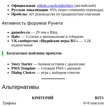
Официальная
:
github.com/leolabs/bitsy
(английский)
Русская локализация
: 85% (через community-переводы)
Пробелы
: нет руководства по продвинутым плагинам
Активность форумов Рунета
gamedev.ru
— 29 тем о Bitsy
Habr
— 3 статьи о минимализме в геймдеве
VK-сообщество «Индийские игры RU»
— 3.2K
подписчиков
Бесплатные шаблоны проектов
:
Story Starter
— базовая история с диалогами
PWA Template
— готовый PWA с иконкой
Dialog Choices
— игра с выбором ответов
Альтернативы
КРИТЕРИЙ
BITS
Графика
8×8 пиксели