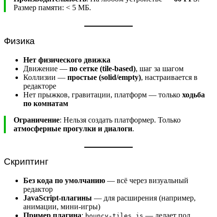
Размер памяти: < 5 МБ.
Физика
Нет физического движка
Движение —
по сетке (tile-based)
, шаг за шагом
Коллизии —
простые (solid/empty)
, настраивается в
редакторе
Нет прыжков, гравитации, платформ — только
ходьба
по комнатам
Ограничение
: Нельзя создать платформер. Только
атмосферные прогулки и диалоги
.
Скриптинг
Без кода по умолчанию
— всё через визуальный
редактор
JavaScript-плагины
— для расширения (например,
анимации, мини-игры)
Пример плагина
:
— делает пол
bouncy-tiles.js