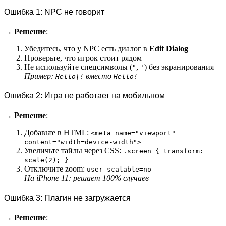
Ошибка 1: NPC не говорит
→
Решение
:
Убедитесь, что у NPC есть диалог в
Edit Dialog
Проверьте, что игрок стоит рядом
Не используйте спецсимволы (
,
) без экранирования
"
'
Пример:
вместо
Hello\!
Hello!
Ошибка 2: Игра не работает на мобильном
→
Решение
:
Добавьте в HTML:
<meta name="viewport"
content="width=device-width">
Увеличьте тайлы через CSS:
.screen { transform:
scale(2); }
Отключите zoom:
user-scalable=no
На iPhone 11: решает 100% случаев
Ошибка 3: Плагин не загружается
→
Решение
: