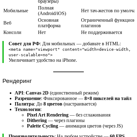
браузеры)
Полная
Мобильные
Нет тач-жестов по умолч
(Android/iOS)
Основная
Ограниченный функциона
Веб
платформа
плагинов
Консоли
Нет
Не поддерживается
Совет для РФ
: Для мобильных — добавьте в HTML:
<meta name="viewport" content="width=device-width,
user-scalable=no">
Увеличивает удобство на iPhone.
Рендеринг
API
:
Canvas 2D
(единственный режим)
Разрешение
: Фиксированное —
8×8 пикселей на тайл
Палитра
: До
8 цветов
(настраивается)
Технологии
:
Pixel Art Rendering
— без сглаживания
Dithering
— через плагины
Palette Cycling
— анимация цветов (через JS)
Производительность
: На любом устройстве —
60 FPS
.