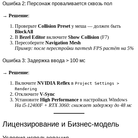
Ошибка 2: Персонаж проваливается сквозь пол
→
Решение
:
Проверьте
Collision Preset
у меша — должен быть
BlockAll
В
Bezel Editor
включите
Show Collision
(F7)
Пересоберите
Navigation Mesh
Пример: после перестройки navmesh FPS растёт на 5%
Ошибка 3: Задержка ввода > 100 мс
→
Решение
:
Включите
NVIDIA Reflex
в
Project Settings >
Rendering
Отключите
V-Sync
Установите
High Performance
в настройках Windows
На i5-12400F + RTX 3060: снижает задержку до 48 мс
Лицензирование и Бизнес-модель
Условия использования