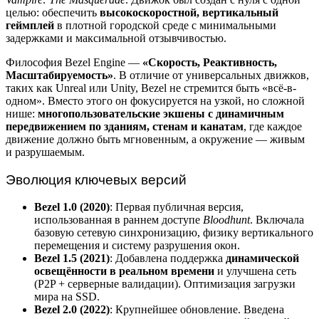
целью: обеспечить
высокоскоростной, вертикальный
геймплей
в плотной городской среде с минимальными
задержками и максимальной отзывчивостью.
Философия Bezel Engine —
«Скорость, Реактивность,
Масштабируемость»
. В отличие от универсальных движков,
таких как Unreal или Unity, Bezel не стремится быть «всё-в-
одном». Вместо этого он фокусируется на узкой, но сложной
нише:
многопользовательские экшены с динамичным
передвижением по зданиям, стенам и канатам
, где каждое
движение должно быть мгновенным, а окружение — живым
и разрушаемым.
Эволюция ключевых версий
Bezel 1.0 (2020)
: Первая публичная версия,
использованная в раннем доступе
Bloodhunt
. Включала
базовую сетевую синхронизацию, физику вертикального
перемещения и систему разрушения окон.
Bezel 1.5 (2021)
: Добавлена поддержка
динамической
освещённости в реальном времени
и улучшена сеть
(P2P + серверные валидации). Оптимизация загрузки
мира на SSD.
Bezel 2.0 (2022)
: Крупнейшее обновление. Введена