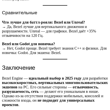
Сравнительные
Что лучше для баттл-рояля: Bezel или Unreal?
→ Да, Bezel лучше для вертикального движения и
разрушаемости. Unreal — для графики. Bezel даёт +35%
отзывчивости на 120 Гц.
Bezel или Godot для новичка?
→ Нет, Godot проще. Bezel требует знания C++ и физики. Для
новичка: Godot. Для экшена: Bezel.
Заключение
Bezel Engine —
идеальный выбор в 2025 году
для разработки
высокоскоростных, вертикальных многопользовательских
экшенов
на PC. Его сильные стороны —
отзывчивость,
разрушаемость, сеть
— делают его уникальным в нише.
Однако из-за отсутствия поддержки мобильных, консолей и
сложности входа, он
не подходит для универсальных
проектов
.