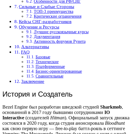
Особенности для РФ/СНГ
Сильные и Слабые Стороны
ТОП-3 преимущества
Критические ограничения
Кейсы СНГ-разработчиков
Обучение и Ресурсы
Лучшие русскоязычные курсы
Документация
Активность форумов Рунета
Альтернативы
FAQ
Базовые
Технические
Платформенные
Бизнес-ориентированные
Сравнительные
Заключение
История и Создатель
Bezel Engine был разработан шведской студией
Sharkmob
,
основанной в 2017 году бывшими сотрудниками
IO
Interactive
(создателей
Hitman
). Официальный запуск движка
состоялся в 2020 году, когда студия анонсировала
Bloodhunt
как свою первую игру — free-to-play баттл-рояль в сеттинге
Vampire: The Masquerade
. Движок был создан с нуля с одной