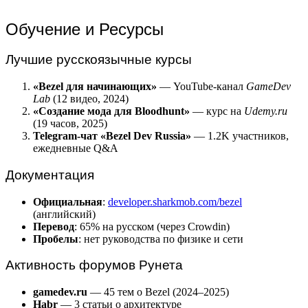
Обучение и Ресурсы
Лучшие русскоязычные курсы
«Bezel для начинающих»
— YouTube-канал
GameDev
Lab
(12 видео, 2024)
«Создание мода для Bloodhunt»
— курс на
Udemy.ru
(19 часов, 2025)
Telegram-чат «Bezel Dev Russia»
— 1.2K участников,
ежедневные Q&A
Документация
Официальная
:
developer.sharkmob.com/bezel
(английский)
Перевод
: 65% на русском (через Crowdin)
Пробелы
: нет руководства по физике и сети
Активность форумов Рунета
gamedev.ru
— 45 тем о Bezel (2024–2025)
Habr
— 3 статьи о архитектуре