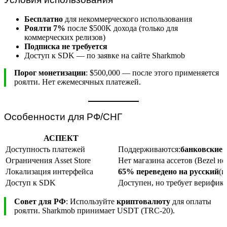
Бесплатно
для некоммерческого использования
Роялти 7%
после $500K дохода (только для
коммерческих релизов)
Подписка не требуется
Доступ к SDK — по заявке на сайте Sharkmob
Порог монетизации
: $500,000 — после этого применяется
роялти. Нет ежемесячных платежей.
Особенности для РФ/СНГ
АСПЕКТ
Доступность платежей
Поддерживаются:
банковские 
Ограничения Asset Store
Нет магазина ассетов (Bezel не 
Локализация интерфейса
65% переведено на русский
(и
Доступ к SDK
Доступен, но требует верифик
Совет для РФ
: Используйте
криптовалюту
для оплаты
роялти. Sharkmob принимает USDT (TRC-20).