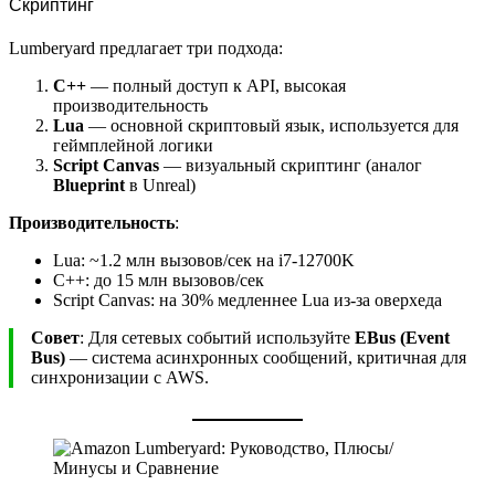
Скриптинг
Lumberyard предлагает три подхода:
C++
— полный доступ к API, высокая
производительность
Lua
— основной скриптовый язык, используется для
геймплейной логики
Script Canvas
— визуальный скриптинг (аналог
Blueprint
в Unreal)
Производительность
:
Lua: ~1.2 млн вызовов/сек на i7-12700K
C++: до 15 млн вызовов/сек
Script Canvas: на 30% медленнее Lua из-за оверхеда
Совет
: Для сетевых событий используйте
EBus (Event
Bus)
— система асинхронных сообщений, критичная для
синхронизации с AWS.