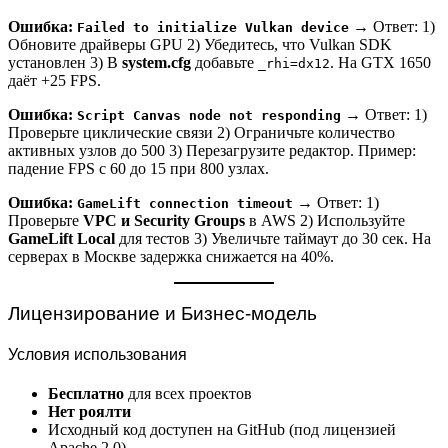
Ошибка:
→ Ответ: 1)
Failed to initialize Vulkan device
Обновите драйверы GPU 2) Убедитесь, что Vulkan SDK
установлен 3) В
system.cfg
добавьте
. На GTX 1650
_rhi=dx12
даёт +25 FPS.
Ошибка:
→ Ответ: 1)
Script Canvas node not responding
Проверьте циклические связи 2) Ограничьте количество
активных узлов до 500 3) Перезагрузите редактор. Пример:
падение FPS с 60 до 15 при 800 узлах.
Ошибка:
→ Ответ: 1)
GameLift connection timeout
Проверьте
VPC и Security Groups
в AWS 2) Используйте
GameLift Local
для тестов 3) Увеличьте таймаут до 30 сек. На
серверах в Москве задержка снижается на 40%.
Лицензирование и Бизнес-модель
Условия использования
Бесплатно
для всех проектов
Нет роялти
Исходный код доступен на GitHub (под лицензией
Apache 2.0)