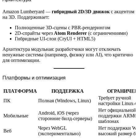
Amazon Lumberyard —
гибридный 2D/3D движок
с акцентом
на 3D. Поддерживает:
Полноценные 3D-сцены с PBR-рендерингом
2D-спрайты через
Atom Renderer
(с ограничениями)
Гибридные UI-слои (CryUI + HTML5)
Архитектура модульная: разработчики могут отключать
ненужные системы (например, физику или AI), что критично
для оптимизации.
Платформы и оптимизация
ПЛАТФОРМА
ПОДДЕРЖКА
ОГРАНИЧЕ
Требует ручной
ПК
Полная (Windows, Linux)
настройки Linux-
Нет официальной
Android, iOS (через
Мобильные
поддержки ARM64
сторонние билд-серверы)
шаблонах
Через WebGL
Нет поддержки W
Веб
(экспериментально)
высокий размер б