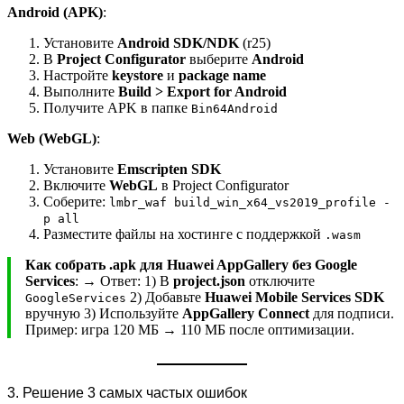
Android (APK)
:
Установите
Android SDK/NDK
(r25)
В
Project Configurator
выберите
Android
Настройте
keystore
и
package name
Выполните
Build > Export for Android
Получите APK в папке
Bin64Android
Web (WebGL)
:
Установите
Emscripten SDK
Включите
WebGL
в Project Configurator
Соберите:
lmbr_waf build_win_x64_vs2019_profile -
p all
Разместите файлы на хостинге с поддержкой
.wasm
Как собрать .apk для Huawei AppGallery без Google
Services
: → Ответ: 1) В
project.json
отключите
2) Добавьте
Huawei Mobile Services SDK
GoogleServices
вручную 3) Используйте
AppGallery Connect
для подписи.
Пример: игра 120 МБ → 110 МБ после оптимизации.
3. Решение 3 самых частых ошибок