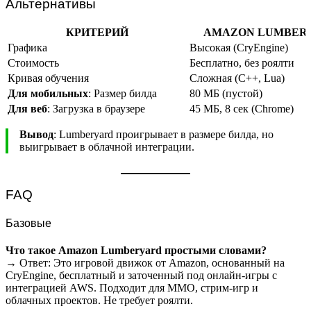
Альтернативы
КРИТЕРИЙ
AMAZON LUMBER
Графика
Высокая (CryEngine)
Стоимость
Бесплатно, без роялти
Кривая обучения
Сложная (C++, Lua)
Для мобильных
: Размер билда
80 МБ (пустой)
Для веб
: Загрузка в браузере
45 МБ, 8 сек (Chrome)
Вывод
: Lumberyard проигрывает в размере билда, но
выигрывает в облачной интеграции.
FAQ
Базовые
Что такое Amazon Lumberyard простыми словами?
→ Ответ: Это игровой движок от Amazon, основанный на
CryEngine, бесплатный и заточенный под онлайн-игры с
интеграцией AWS. Подходит для MMO, стрим-игр и
облачных проектов. Не требует роялти.