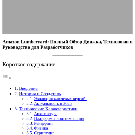
Сравнение
20.08.2025
АВТОР ANA_EDITOR
КОММЕНТАРИЕВ НЕТ
Amazon Lumberyard: Полный Обзор Движка, Технологии и
Руководство для Разработчиков
Короткое содержание
Введение
История и Создатель
Эволюция ключевых версий:
Актуальность в 2025
Технические Характеристики
Архитектура
Платформы и оптимизация
Рендеринг
Физика
Скриптинг