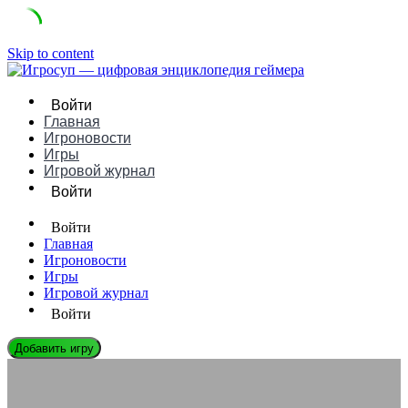
Skip to content
Войти
Главная
Игроновости
Игры
Игровой журнал
Войти
Войти
Главная
Игроновости
Игры
Игровой журнал
Войти
Добавить игру
ИГРОВЫЕ ДВИЖКИ
Amazon Lumberyard: Руководство, Плюсы/Минусы и