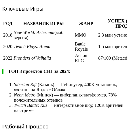
Ключевые Игры
УСПЕХ (
ГОД
НАЗВАНИЕ ИГРЫ
ЖАНР
ПРОД
New World: Aeternum
(моб.
2018
MMO
2.3 млн установ
версия)
Battle
2020
Twitch Plays: Arena
1.5 млн зрител
Royale
Action
2022
Frontiers of Valhalla
87/100 (Metacrit
RPG
ТОП-3 проектов СНГ за 2024
:
Siberian Rift
(Казань) — PvP-шутер, 400K установок,
хостинг на Яндекс.Облаке
Neon Metro
(Минск) — киберпанк-платформер, 78%
положительных отзывов
Twitch Battle: Rus
— интерактивное шоу, 120K зрителей
на стриме
Рабочий Процесс