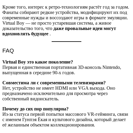
Кроме того, интерес к ретро-технологиям растёт год за годом.
Фанаты собирают редкие устройства, модифицируют их под
современные нужды и воссоздают игры в формате эмуляции.
Virtual Boy — не просто устаревшая система, а живое
доказательство того, что
даже провальные идеи могут
вдохновлять будущее
.
FAQ
Virtual Boy это какое поколение?
Первая и единственная портативная 3D-консоль Nintendo,
выпущенная в середине 90-х годов.
Совместима ли с современными телевизорами?
Нет, устройство не имеет HDMI или VGA выхода. Оно
предназначено исключительно для просмотра через
собственный видоискатель.
Почему до сих пор популярна?
Из-за статуса первой попытки массового VR-гейминга, связи
с именем Гунпэя Ёкая и культового дизайна, который делает
её желанным объектом коллекционирования.