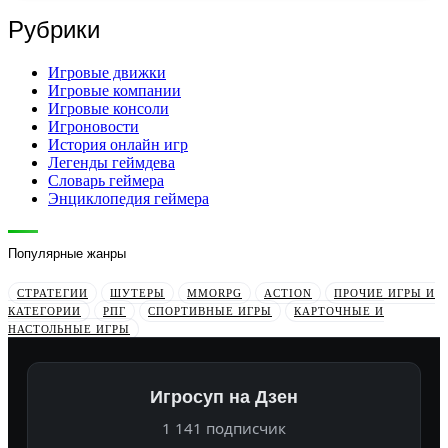
Рубрики
Игровые движки
Игровые компании
Игровые консоли
Игроновости
История онлайн игр
Легенды геймдева
Словарь геймера
Энциклопедия геймера
Популярные жанры
СТРАТЕГИИ
ШУТЕРЫ
MMORPG
ACTION
ПРОЧИЕ ИГРЫ И
КАТЕГОРИИ
РПГ
СПОРТИВНЫЕ ИГРЫ
КАРТОЧНЫЕ И
НАСТОЛЬНЫЕ ИГРЫ
Игросуп на Дзен
1 141 подписчик