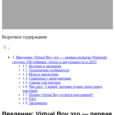
гейминг: обзор и актуальность в 2025
30.05.2025
АВТОР ANA_EDITOR
КОММЕНТАРИЕВ НЕТ
Короткое содержание
Введение: Virtual Boy это — первая попытка Nintendo
создать VR-гейминг: обзор и актуальность в 2025
История и эволюция
Технические особенности
Игры и экосистема
Сравнение с конкурентами
Советы для покупки
Чек-лист: 5 вещей, которые нужно знать перед
покупкой
Почему Virtual Boy остаётся популярной?
FAQ
Заключение
Введение: Virtual Boy это — первая