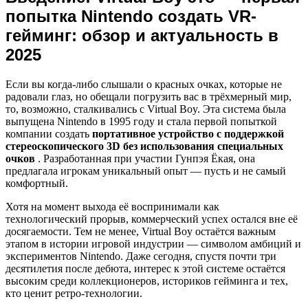
попытка Nintendo создать VR-
гейминг: обзор и актуальность в
2025
Если вы когда-либо слышали о красных очках, которые не
радовали глаз, но обещали погрузить вас в трёхмерный мир,
то, возможно, сталкивались с Virtual Boy. Эта система была
выпущена Nintendo в 1995 году и стала первой попыткой
компании создать
портативное устройство с поддержкой
стереоскопического 3D без использования специальных
очков
. Разработанная при участии Гунпэя Ёкая, она
предлагала игрокам уникальный опыт — пусть и не самый
комфортный.
Хотя на момент выхода её воспринимали как
технологический прорыв, коммерческий успех остался вне её
досягаемости. Тем не менее, Virtual Boy остаётся важным
этапом в истории игровой индустрии — символом амбиций и
экспериментов Nintendo. Даже сегодня, спустя почти три
десятилетия после дебюта, интерес к этой системе остаётся
высоким среди коллекционеров, историков гейминга и тех,
кто ценит ретро-технологии.