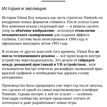
История и эволюция
История Virtual Boy началась как часть стратегии Nintendo по
внедрению новых форматов гейминга. После успеха Game
Boy компания искала следующий шаг — и решила сделать
упор на
объёмное изображение
, используя
технологию
механического сканирования
для создания эффекта
глубины. Система была анонсирована в 1994 году и
официально выпущена летом 1995 года.
В отличие от других консолей того времени, Virtual Boy
не
имела телевизионного режима
— всё происходило внутри
устройства через видоискатель. Это делало её
гибридом
между домашней приставкой и VR-устройством
, хотя
пользователи быстро отметили дискомфорт, вызванный ярко-
красной графикой и необходимостью держать голову
неподвижно.
Производство было прекращено уже через год после запуска,
что сделало её одной из самых короткоживущих платформ
Nintendo. Однако интерес к ней не угасает — особенно
благодаря сообществу, которое продолжает изучать её
потенциал и даже разрабатывает новые игры.