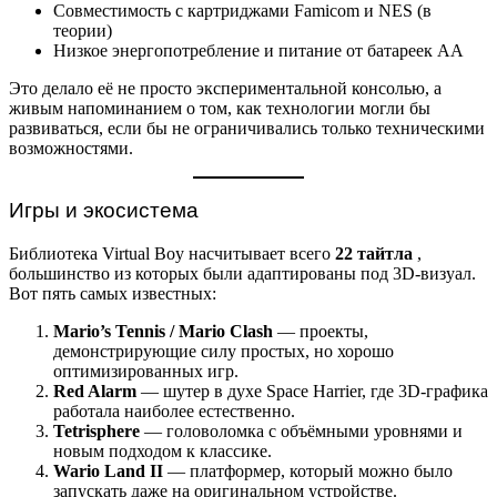
Совместимость с картриджами Famicom и NES (в
теории)
Низкое энергопотребление и питание от батареек AA
Это делало её не просто экспериментальной консолью, а
живым напоминанием о том, как технологии могли бы
развиваться, если бы не ограничивались только техническими
возможностями.
Игры и экосистема
Библиотека Virtual Boy насчитывает всего
22 тайтла
,
большинство из которых были адаптированы под 3D-визуал.
Вот пять самых известных:
Mario’s Tennis / Mario Clash
— проекты,
демонстрирующие силу простых, но хорошо
оптимизированных игр.
Red Alarm
— шутер в духе Space Harrier, где 3D-графика
работала наиболее естественно.
Tetrisphere
— головоломка с объёмными уровнями и
новым подходом к классике.
Wario Land II
— платформер, который можно было
запускать даже на оригинальном устройстве.