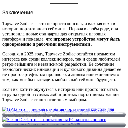
Заключение
Tapwave Zodiac — это не просто консоль, а важная веха в
истории портативного гейминга. Первая в своём роде, она
установила новые стандарты для открытых игровых
платформ и показала, что
игровые устройства могут быть
одновременно и рабочими инструментами
.
Сегодня, в 2025 году, Tapwave Zodiac остаётся предметом
интереса как среди коллекционеров, так и среди любителей
ретро-гейминга и независимой разработки. Её сочетание
технологических инноваций и культового дизайна делает её
не просто артефактом прошлого, а живым напоминанием о
том, как мог бы выглядеть мобильный гейминг будущего.
Если вы хотите окунуться в историю или просто испытать
игру на одной из самых амбициозных портативных машин —
Tapwave Zodiac станет отличным выбором.
GP32 это — первая открытая портативная консоль для
разработчиков: обзор и актуальность в 2025
Steam Deck это — портативная PC-консоль нового поколения:
обзор и актуальность в 2025