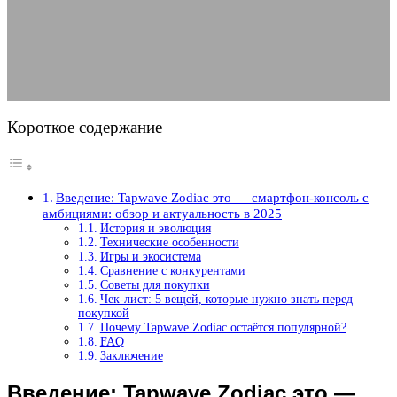
и актуальность в 2025
30.05.2025
АВТОР ANA_EDITOR
КОММЕНТАРИЕВ НЕТ
Короткое содержание
Введение: Tapwave Zodiac это — смартфон-консоль с
амбициями: обзор и актуальность в 2025
История и эволюция
Технические особенности
Игры и экосистема
Сравнение с конкурентами
Советы для покупки
Чек-лист: 5 вещей, которые нужно знать перед
покупкой
Почему Tapwave Zodiac остаётся популярной?
FAQ
Заключение
Введение: Tapwave Zodiac это —