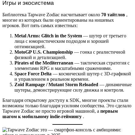
Игры и экосистема
Библиотека Tapwave Zodiac насчитывает около
70 тайтлов
,
многие из которых были ориентированы на нишевых
игроков. Вот пять самых известных:
Metal Arms: Glitch in the System
— шутер от третьего
лица с юмористическим подходом и хорошей
оптимизацией.
MotoGP U.S. Championship
— гонка с реалистичной
физикой и детализацией.
Pirates of the Mediterranean
— тактическая стратегия с
элементами RPG и масштабными сражениями.
Space Force Delta
— космический шутер с 3D-графикой
и управлением в реальном времени.
Zoid Rampage / Mutant Storm Reloaded
— динамичные
шутеры, демонстрирующие силу движка и контроля.
Благодаря открытому доступу к SDK, многие проекты стали
возможны только благодаря усилиям сообщества. Это сделало
Tapwave Zodiac не просто игровой машиной, а
первым
шагом к мобильному indie-геймингу
.