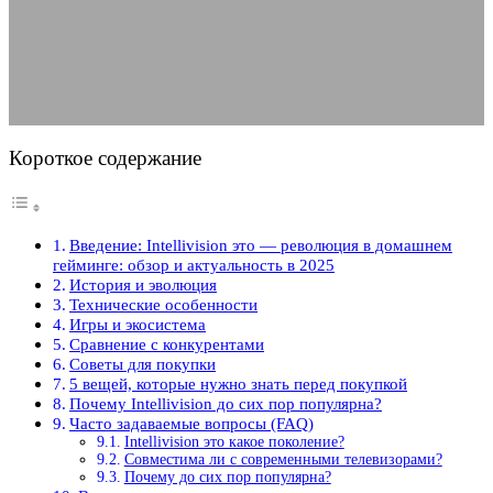
актуальность в 2025
27.05.2025
АВТОР ANA_EDITOR
КОММЕНТАРИЕВ НЕТ
Короткое содержание
Введение: Intellivision это — революция в домашнем
гейминге: обзор и актуальность в 2025
История и эволюция
Технические особенности
Игры и экосистема
Сравнение с конкурентами
Советы для покупки
5 вещей, которые нужно знать перед покупкой
Почему Intellivision до сих пор популярна?
Часто задаваемые вопросы (FAQ)
Intellivision это какое поколение?
Совместима ли с современными телевизорами?
Почему до сих пор популярна?