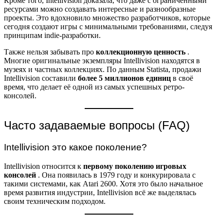
Кроме того, Intellivision доказала, что даже с ограниченными
ресурсами можно создавать интересные и разнообразные
проекты. Это вдохновило множество разработчиков, которые
сегодня создают игры с минимальными требованиями, следуя
принципам indie-разработки.
Также нельзя забывать про
коллекционную ценность
.
Многие оригинальные экземпляры Intellivision находятся в
музеях и частных коллекциях. По данным Statista, продажи
Intellivision составили
более 5 миллионов единиц
в своё
время, что делает её одной из самых успешных ретро-
консолей.
Часто задаваемые вопросы (FAQ)
Intellivision это какое поколение?
Intellivision относится к
первому поколению игровых
консолей
. Она появилась в 1979 году и конкурировала с
такими системами, как Atari 2600. Хотя это было начальное
время развития индустрии, Intellivision всё же выделялась
своим техническим подходом.