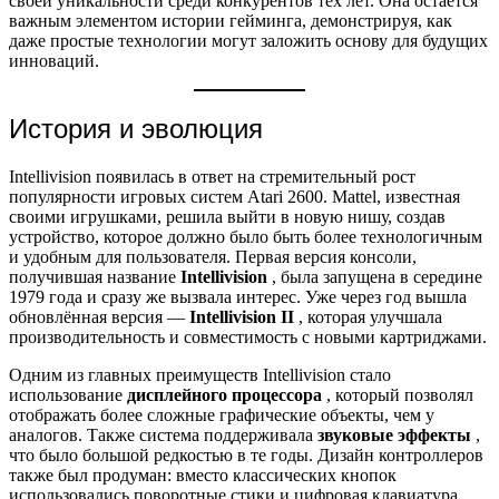
своей уникальности среди конкурентов тех лет. Она остаётся
важным элементом истории гейминга, демонстрируя, как
даже простые технологии могут заложить основу для будущих
инноваций.
История и эволюция
Intellivision появилась в ответ на стремительный рост
популярности игровых систем Atari 2600. Mattel, известная
своими игрушками, решила выйти в новую нишу, создав
устройство, которое должно было быть более технологичным
и удобным для пользователя. Первая версия консоли,
получившая название
Intellivision
, была запущена в середине
1979 года и сразу же вызвала интерес. Уже через год вышла
обновлённая версия —
Intellivision II
, которая улучшала
производительность и совместимость с новыми картриджами.
Одним из главных преимуществ Intellivision стало
использование
дисплейного процессора
, который позволял
отображать более сложные графические объекты, чем у
аналогов. Также система поддерживала
звуковые эффекты
,
что было большой редкостью в те годы. Дизайн контроллеров
также был продуман: вместо классических кнопок
использовались поворотные стики и цифровая клавиатура,