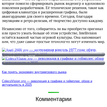
которое помогло сформировать рынок видеоигр и вдохновило
поколения разработчиков. Её технические решения, такие как
цифровая клавиатура и расширенная графика, были
авангардными для своего времени. Сегодня, благодаря
эмуляциям и ретро-релизам, её творчество доступно каждому.
Независимо от того, собираетесь ли вы приобрести оригинал
или просто узнать больше об этом устройстве, Intellivision
остаётся важной частью игровой культуры. Она напоминает
нам, что даже самые простые технологии могут изменить мир.
Atari 2600 это — легендарная консоль 1977 года: обзор, игры
и актуальность в 2025
ColecoVision это — революция в графике и геймплее: обзор и
актуальность в 2025
Как понять экономику внутриигрового рынка
ColecoVision это — революция в графике и геймплее: обзор и
актуальность в 2025
Комментарии