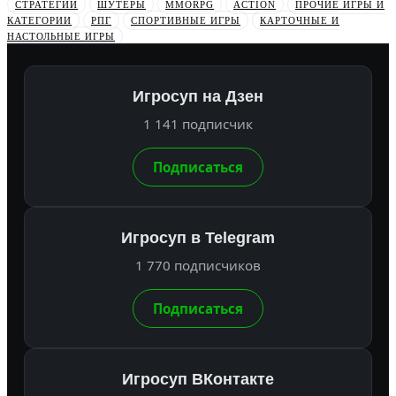
СТРАТЕГИИ
ШУТЕРЫ
MMORPG
ACTION
ПРОЧИЕ ИГРЫ И
КАТЕГОРИИ
РПГ
СПОРТИВНЫЕ ИГРЫ
КАРТОЧНЫЕ И
НАСТОЛЬНЫЕ ИГРЫ
Игросуп на Дзен
1 141 подписчик
Подписаться
Игросуп в Telegram
1 770 подписчиков
Подписаться
Игросуп ВКонтакте