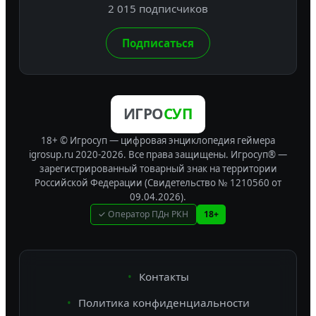
2 015 подписчиков
Подписаться
ИГРО
СУП
18+ © Игросуп — цифровая энциклопедия геймера
igrosup.ru 2020-2026. Все права защищены.
Игросуп® —
зарегистрированный товарный знак на территории
Российской Федерации (Свидетельство № 1210560 от
09.04.2026).
✓ Оператор ПДн РКН
18+
Контакты
Политика конфиденциальности