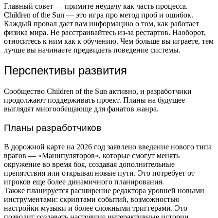
Главный совет — примите неудачу как часть процесса.
Children of the Sun — это игра про метод проб и ошибок.
Каждый провал дает вам информацию о том, как работает
физика мира. Не расстраивайтесь из-за рестартов. Наоборот,
относитесь к ним как к обучению. Чем больше вы играете, тем
лучше вы начинаете предвидеть поведение системы.
Перспективы развития
Сообщество Children of the Sun активно, и разработчики
продолжают поддерживать проект. Планы на будущее
выглядят многообещающе для фанатов жанра.
Планы разработчиков
В дорожной карте на 2026 год заявлено введение нового типа
врагов — «Манипуляторов», которые смогут менять
окружение во время боя, создавая дополнительные
препятствия или открывая новые пути. Это потребует от
игроков еще более динамичного планирования.
Также планируется расширение редактора уровней новыми
инструментами: скриптами событий, возможностью
настройки музыки и более сложными триггерами. Это
позволит создавать настоящие интерактивные истории