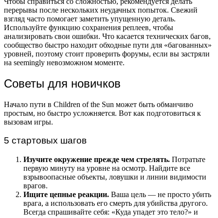
Чтобы справиться со сложностью, рекомендуется делать
перерывы после нескольких неудачных попыток. Свежий
взгляд часто помогает заметить упущенную деталь.
Используйте функцию сохранения реплеев, чтобы
анализировать свои ошибки. Что касается технических багов,
сообщество быстро находит обходные пути для «багованных»
уровней, поэтому стоит проверить форумы, если вы застряли
на seemingly невозможном моменте.
Советы для новичков
Начало пути в Children of the Sun может быть обманчиво
простым, но быстро усложняется. Вот как подготовиться к
вызовам игры.
5 стартовых шагов
Изучите окружение прежде чем стрелять.
Потратьте
первую минуту на уровне на осмотр. Найдите все
взрывоопасные объекты, ловушки и линии видимости
врагов.
Ищите цепные реакции.
Ваша цель — не просто убить
врага, а использовать его смерть для убийства другого.
Всегда спрашивайте себя: «Куда упадет это тело?» и