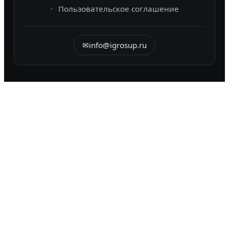
Пользовательское соглашение
✉
info@igrosup.ru