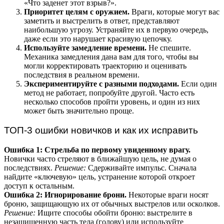
«Что заденет этот взрыв?».
Приоритет целям с оружием.
Враги, которые могут вас
заметить и выстрелить в ответ, представляют
наибольшую угрозу. Устраняйте их в первую очередь,
даже если это нарушает красивую цепочку.
Используйте замедление времени.
Не спешите.
Механика замедления дана вам для того, чтобы вы
могли корректировать траекторию и оценивать
последствия в реальном времени.
Экспериментируйте с разными подходами.
Если один
метод не работает, попробуйте другой. Часто есть
несколько способов пройти уровень, и один из них
может быть значительно проще.
ТОП-3 ошибки новичков и как их исправить
Ошибка 1: Стрельба по первому увиденному врагу.
Новички часто стреляют в ближайшую цель, не думая о
последствиях.
Решение:
Сдерживайте импульс. Сначала
найдите «ключевую» цель, устранение которой откроет
доступ к остальным.
Ошибка 2: Игнорирование брони.
Некоторые враги носят
броню, защищающую их от обычных выстрелов или осколков.
Решение:
Ищите способы обойти броню: выстрелите в
незащищенную часть тела (голову) или используйте