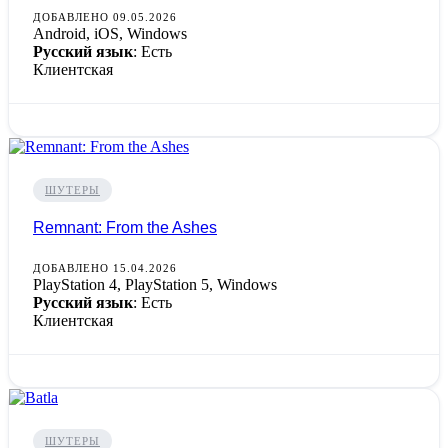
ДОБАВЛЕНО 09.05.2026
Android, iOS, Windows
Русский язык
: Есть
Клиентская
ШУТЕРЫ
Remnant: From the Ashes
ДОБАВЛЕНО 15.04.2026
PlayStation 4, PlayStation 5, Windows
Русский язык
: Есть
Клиентская
ШУТЕРЫ