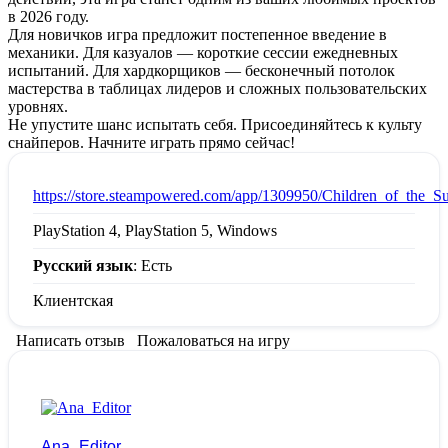
в 2026 году.
Для новичков игра предложит постепенное введение в
механики. Для казуалов — короткие сессии ежедневных
испытаний. Для хардкорщиков — бесконечный потолок
мастерства в таблицах лидеров и сложных пользовательских
уровнях.
Не упустите шанс испытать себя. Присоединяйтесь к культу
снайперов. Начните играть прямо сейчас!
:
https://store.steampowered.com/app/1309950/Children_of_the_S
PlayStation 4, PlayStation 5, Windows
Русский язык
: Есть
Клиентская
Написать отзыв
Пожаловаться на игру
Ana_Editor