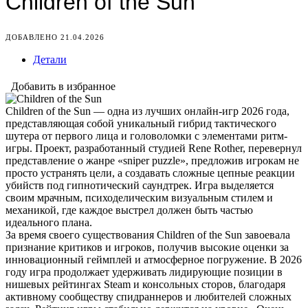
Children of the Sun
ДОБАВЛЕНО 21.04.2026
Детали
Добавить в избранное
Children of the Sun — одна из лучших онлайн-игр 2026 года,
представляющая собой уникальный гибрид тактического
шутера от первого лица и головоломки с элементами ритм-
игры. Проект, разработанный студией Rene Rother, перевернул
представление о жанре «sniper puzzle», предложив игрокам не
просто устранять цели, а создавать сложные цепные реакции
убийств под гипнотический саундтрек. Игра выделяется
своим мрачным, психоделическим визуальным стилем и
механикой, где каждое выстрел должен быть частью
идеального плана.
За время своего существования Children of the Sun завоевала
признание критиков и игроков, получив высокие оценки за
инновационный геймплей и атмосферное погружение. В 2026
году игра продолжает удерживать лидирующие позиции в
нишевых рейтингах Steam и консольных сторов, благодаря
активному сообществу спидраннеров и любителей сложных