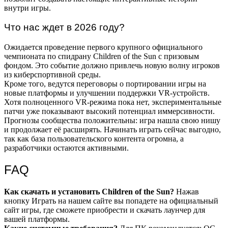
внутри игры.
Что нас ждет в 2026 году?
Ожидается проведение первого крупного официального
чемпионата по спидрану Children of the Sun с призовым
фондом. Это событие должно привлечь новую волну игроков
из киберспортивной среды.
Кроме того, ведутся переговоры о портировании игры на
новые платформы и улучшении поддержки VR-устройств.
Хотя полноценного VR-режима пока нет, экспериментальные
патчи уже показывают высокий потенциал иммерсивности.
Прогнозы сообщества положительны: игра нашла свою нишу
и продолжает её расширять. Начинать играть сейчас выгодно,
так как база пользовательского контента огромна, а
разработчики остаются активными.
FAQ
Как скачать и установить Children of the Sun?
Нажав
кнопку Играть на нашем сайте вы попадете на официальный
сайт игры, где сможете приобрести и скачать лаунчер для
вашей платформы.