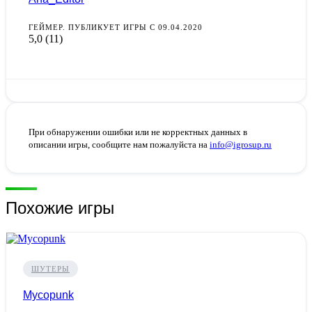
ГЕЙМЕР. ПУБЛИКУЕТ ИГРЫ С 09.04.2020
5,0
(11)
При обнаружении ошибки или не корректных данных в
описании игры, сообщите нам пожалуйста на
info@igrosup.ru
Похожие игры
ШУТЕРЫ
Mycopunk