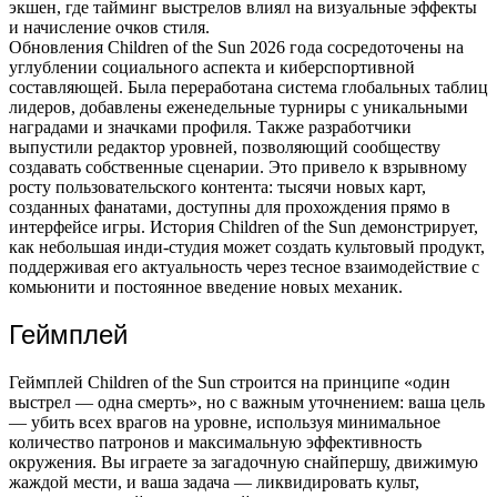
экшен, где тайминг выстрелов влиял на визуальные эффекты
и начисление очков стиля.
Обновления Children of the Sun 2026 года сосредоточены на
углублении социального аспекта и киберспортивной
составляющей. Была переработана система глобальных таблиц
лидеров, добавлены еженедельные турниры с уникальными
наградами и значками профиля. Также разработчики
выпустили редактор уровней, позволяющий сообществу
создавать собственные сценарии. Это привело к взрывному
росту пользовательского контента: тысячи новых карт,
созданных фанатами, доступны для прохождения прямо в
интерфейсе игры. История Children of the Sun демонстрирует,
как небольшая инди-студия может создать культовый продукт,
поддерживая его актуальность через тесное взаимодействие с
комьюнити и постоянное введение новых механик.
Геймплей
Геймплей Children of the Sun строится на принципе «один
выстрел — одна смерть», но с важным уточнением: ваша цель
— убить всех врагов на уровне, используя минимальное
количество патронов и максимальную эффективность
окружения. Вы играете за загадочную снайпершу, движимую
жаждой мести, и ваша задача — ликвидировать культ,