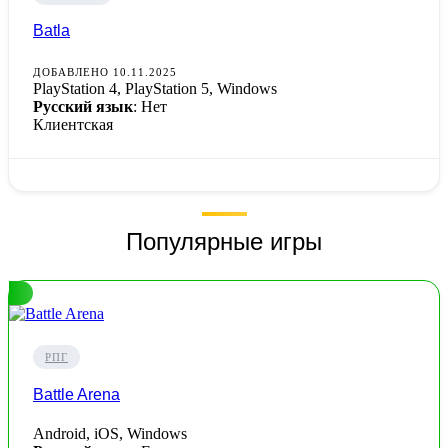
Batla
ДОБАВЛЕНО 10.11.2025
PlayStation 4, PlayStation 5, Windows
Русский язык
: Нет
Клиентская
Популярные игры
РПГ
Battle Arena
Android, iOS, Windows