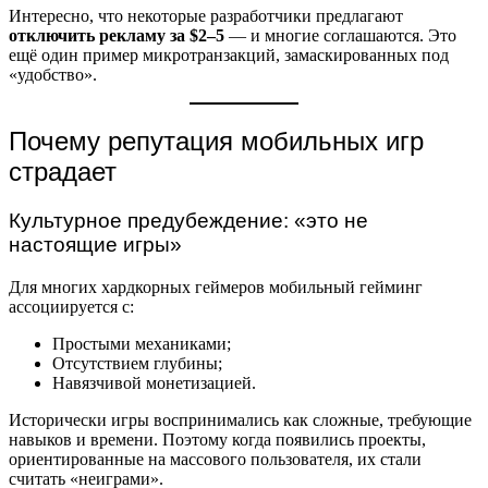
Интересно, что некоторые разработчики предлагают
отключить рекламу за $2–5
— и многие соглашаются. Это
ещё один пример микротранзакций, замаскированных под
«удобство».
Почему репутация мобильных игр
страдает
Культурное предубеждение: «это не
настоящие игры»
Для многих хардкорных геймеров мобильный гейминг
ассоциируется с:
Простыми механиками;
Отсутствием глубины;
Навязчивой монетизацией.
Исторически игры воспринимались как сложные, требующие
навыков и времени. Поэтому когда появились проекты,
ориентированные на массового пользователя, их стали
считать «неиграми».