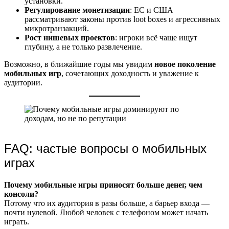
установки.
Регулирование монетизации
: ЕС и США
рассматривают законы против loot boxes и агрессивных
микротранзакций.
Рост нишевых проектов
: игроки всё чаще ищут
глубину, а не только развлечение.
Возможно, в ближайшие годы мы увидим
новое поколение
мобильных игр
, сочетающих доходность и уважение к
аудитории.
FAQ: частые вопросы о мобильных
играх
Почему мобильные игры приносят больше денег, чем
консоли?
Потому что их аудитория в разы больше, а барьер входа —
почти нулевой. Любой человек с телефоном может начать
играть.