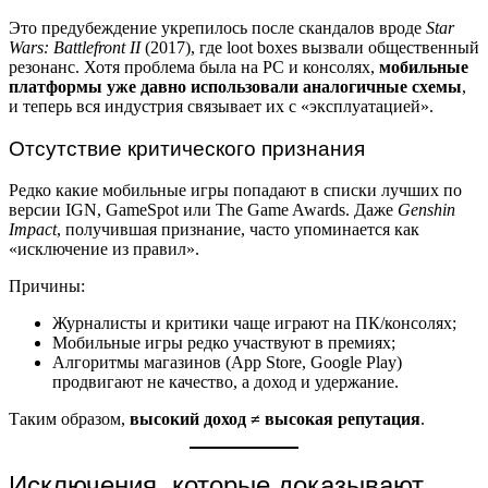
Это предубеждение укрепилось после скандалов вроде
Star
Wars: Battlefront II
(2017), где loot boxes вызвали общественный
резонанс. Хотя проблема была на PC и консолях,
мобильные
платформы уже давно использовали аналогичные схемы
,
и теперь вся индустрия связывает их с «эксплуатацией».
Отсутствие критического признания
Редко какие мобильные игры попадают в списки лучших по
версии IGN, GameSpot или The Game Awards. Даже
Genshin
Impact
, получившая признание, часто упоминается как
«исключение из правил».
Причины:
Журналисты и критики чаще играют на ПК/консолях;
Мобильные игры редко участвуют в премиях;
Алгоритмы магазинов (App Store, Google Play)
продвигают не качество, а доход и удержание.
Таким образом,
высокий доход ≠ высокая репутация
.
Исключения, которые доказывают