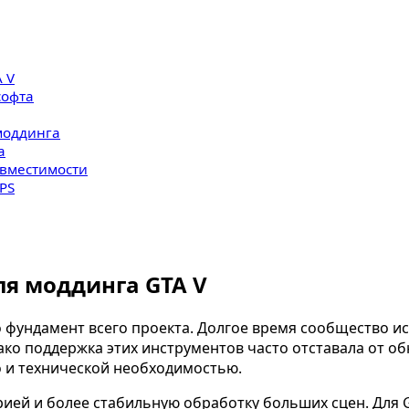
 V
софта
моддинга
а
овместимости
PS
ля моддинга GTA V
фундамент всего проекта. Долгое время сообщество исп
ко поддержка этих инструментов часто отставала от обн
о и технической необходимостью.
ией и более стабильную обработку больших сцен. Для G