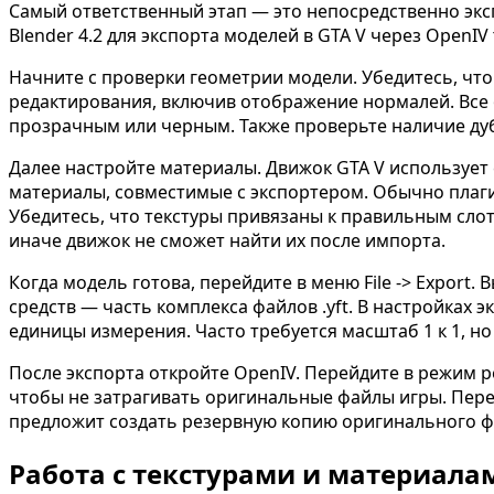
Самый ответственный этап — это непосредственно эксп
Blender 4.2 для экспорта моделей в GTA V через OpenI
Начните с проверки геометрии модели. Убедитесь, чт
редактирования, включив отображение нормалей. Все о
прозрачным или черным. Также проверьте наличие ду
Далее настройте материалы. Движок GTA V использует
материалы, совместимые с экспортером. Обычно плаги
Убедитесь, что текстуры привязаны к правильным слот
иначе движок не сможет найти их после импорта.
Когда модель готова, перейдите в меню File -> Export
средств — часть комплекса файлов .yft. В настройках
единицы измерения. Часто требуется масштаб 1 к 1, н
После экспорта откройте OpenIV. Перейдите в режим р
чтобы не затрагивать оригинальные файлы игры. Пер
предложит создать резервную копию оригинального фай
Работа с текстурами и материала