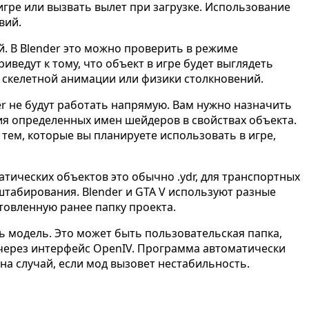
гре или вызвать вылет при загрузке. Использование
вий.
. В Blender это можно проверить в режиме
едут к тому, что объект в игре будет выглядеть
 скелетной анимации или физики столкновений.
r не будут работать напрямую. Вам нужно назначить
ия определенных имен шейдеров в свойствах объекта.
тем, которые вы планируете использовать в игре,
татических объектов это обычно .ydr, для транспортных
штабирования. Blender и GTA V используют разные
товленную ранее папку проекта.
ь модель. Это может быть пользовательская папка,
через интерфейс OpenIV. Программа автоматически
на случай, если мод вызовет нестабильность.