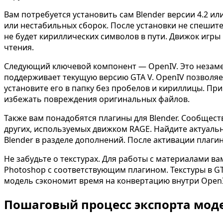
Вам потребуется установить сам Blender версии 4.2 и
или нестабильных сборок. После установки не спешите
не будет кириллических символов в пути. Движок игры
чтения.
Следующий ключевой компонент — OpenIV. Это незаме
поддерживает текущую версию GTA V. OpenIV позволя
установите его в папку без пробелов и кириллицы. Пр
избежать повреждения оригинальных файлов.
Также вам понадобятся плагины для Blender. Сообщест
других, используемых движком RAGE. Найдите актуаль
Blender в разделе дополнений. После активации плаг
Не забудьте о текстурах. Для работы с материалами 
Photoshop с соответствующим плагином. Текстуры в G
модель сэкономит время на конвертацию внутри OpenI
Пошаговый процесс экспорта моде