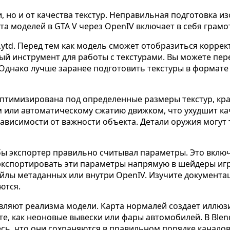
, но и от качества текстур. Неправильная подготовка и
та моделей в GTA V через OpenIV включает в себя грамо
 .ytd. Перед тем как модель сможет отобразиться корр
ный инструмент для работы с текстурами. Вы можете пе
 Однако лучше заранее подготовить текстуры в формат
тимизирована под определенные размеры текстур, крат
 или автоматическому сжатию движком, что ухудшит ка
зависимости от важности объекта. Детали оружия могут
бы экспортер правильно считывал параметры. Это включ
спортировать эти параметры напрямую в шейдеры игры
лы метаданных или внутри OpenIV. Изучите документац
ются.
авляют реализма модели. Карта нормалей создает иллюз
те, как неоновые вывески или фары автомобилей. В Ble
есь, что они сохраняются в правильном порядке канало