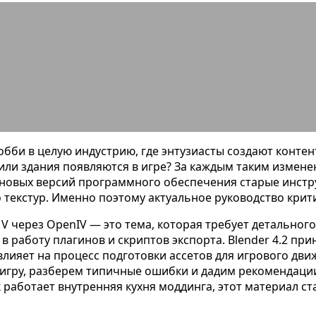
ender 4.2 для экспорта моделей в G
хобби в целую индустрию, где энтузиасты создают конте
или здания появляются в игре? За каждым таким измен
 новых версий программного обеспечения старые инстру
текстур. Именно поэтому актуальное руководство крити
 V через OpenIV — это тема, которая требует детального
 работу плагинов и скриптов экспорта. Blender 4.2 пр
лияет на процесс подготовки ассетов для игрового дви
 игру, разберем типичные ошибки и дадим рекомендации
ак работает внутренняя кухня моддинга, этот материал