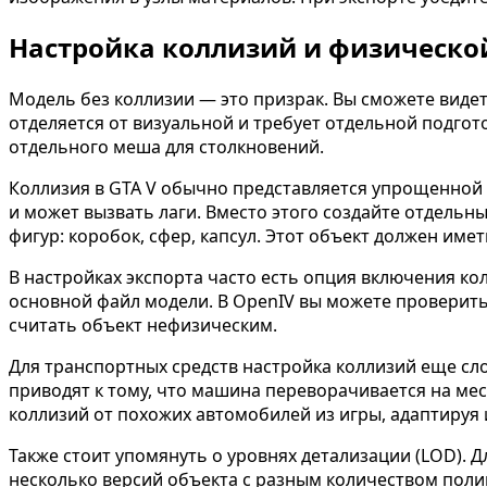
Настройка коллизий и физическо
Модель без коллизии — это призрак. Вы сможете видет
отделяется от визуальной и требует отдельной подгото
отдельного меша для столкновений.
Коллизия в GTA V обычно представляется упрощенной 
и может вызвать лаги. Вместо этого создайте отдельн
фигур: коробок, сфер, капсул. Этот объект должен име
В настройках экспорта часто есть опция включения ко
основной файл модели. В OpenIV вы можете проверить 
считать объект нефизическим.
Для транспортных средств настройка коллизий еще сло
приводят к тому, что машина переворачивается на ме
коллизий от похожих автомобилей из игры, адаптируя 
Также стоит упомянуть о уровнях детализации (LOD). 
несколько версий объекта с разным количеством поли