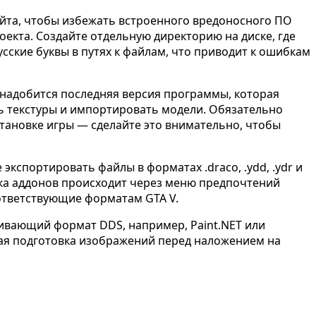
сайта, чтобы избежать встроенного вредоносного ПО
оекта. Создайте отдельную директорию на диске, где
сские буквы в путях к файлам, что приводит к ошибкам
надобится последняя версия программы, которая
ь текстуры и импортировать модели. Обязательно
становке игры — сделайте это внимательно, чтобы
кспортировать файлы в форматах .draco, .ydd, .ydr и
вка аддонов происходит через меню предпочтений
оответствующие форматам GTA V.
живающий формат DDS, например, Paint.NET или
ная подготовка изображений перед наложением на