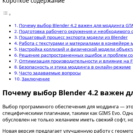
Короткое содержание
Почему выбор Blender 4.2 важен для моддинга GTA
Подготовка рабочего окружения и необходимого 
Пошаговый процесс экспорта модели из Blender
Работа с текстурами и материалами в конвейере 
Настройка коллизий и физической модели объект
Решение распространенных ошибок и проблем с
Оптимизация производительности и влияние на F
Безопасность и этика моддинга в онлайн-режиме
Часто задаваемые вопросы
Заключение
Почему выбор Blender 4.2 важен д
Выбор программного обеспечения для моддинга — это 
специфическими плагинами, такими как GIMS Evo. Одна
обусловлен не только желанием иметь свежий софт, н
Новая версия предлагает улучшенную работу с геометр