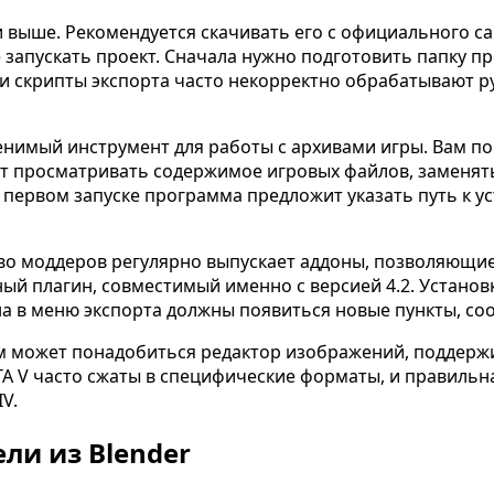
ли выше. Рекомендуется скачивать его с официального 
 запускать проект. Сначала нужно подготовить папку пр
 и скрипты экспорта часто некорректно обрабатывают ру
нимый инструмент для работы с архивами игры. Вам по
ет просматривать содержимое игровых файлов, заменят
и первом запуске программа предложит указать путь к у
во моддеров регулярно выпускает аддоны, позволяющие э
ный плагин, совместимый именно с версией 4.2. Устано
ина в меню экспорта должны появиться новые пункты, с
вам может понадобиться редактор изображений, поддер
TA V часто сжаты в специфические форматы, и правиль
V.
ли из Blender