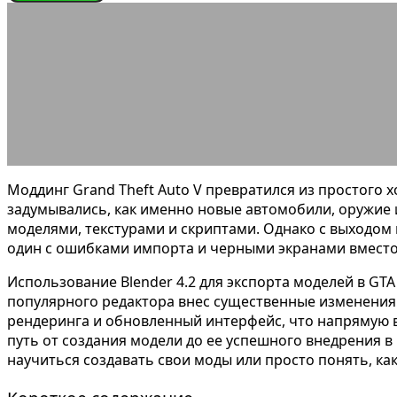
ЭНЦИКЛОПЕДИЯ ГЕЙМЕРА
Использование Bl
15.03.2026
АВТОР ANA_EDITOR
КОММЕНТАРИЕВ НЕТ
Моддинг Grand Theft Auto V превратился из простого 
задумывались, как именно новые автомобили, оружие 
моделями, текстурами и скриптами. Однако с выходом
один с ошибками импорта и черными экранами вместо 
Использование Blender 4.2 для экспорта моделей в GTA
популярного редактора внес существенные изменения в
рендеринга и обновленный интерфейс, что напрямую в
путь от создания модели до ее успешного внедрения в
научиться создавать свои моды или просто понять, к