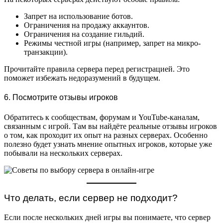
Запрет на использование ботов.
Ограничения на продажу аккаунтов.
Ограничения на создание гильдий.
Режимы честной игры (например, запрет на микро-
транзакции).
Прочитайте правила сервера перед регистрацией. Это
поможет избежать недоразумений в будущем.
6. Посмотрите отзывы игроков
Обратитесь к сообществам, форумам и YouTube-каналам,
связанным с игрой. Там вы найдёте реальные отзывы игроков
о том, как проходит их опыт на разных серверах. Особенно
полезно будет узнать мнение опытных игроков, которые уже
побывали на нескольких серверах.
Что делать, если сервер не подходит?
Если после нескольких дней игры вы понимаете, что сервер