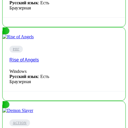
Русский язык
: Есть
Браузерная
РПГ
Rise of Angels
Windows
Русский язык
: Есть
Браузерная
ACTION