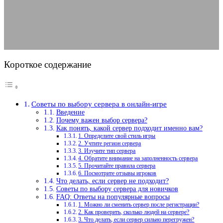
20.05.2025
АВТОР ANA_EDITOR
КОММЕНТАРИЕВ НЕТ
Короткое содержание
Советы по выбору сервера в онлайн-игре
Введение
Почему важен выбор сервера?
Как понять, какой сервер подходит именно вам?
1. Определите свой стиль игры
2. Учтите регион сервера
3. Изучите тип сервера
4. Обратите внимание на заполненность сервера
5. Прочитайте правила сервера
6. Посмотрите отзывы игроков
Что делать, если сервер не подходит?
Советы по выбору сервера для новичков
FAQ: Ответы на популярные вопросы
1. Можно ли сменить сервер после регистрации?
2. Как проверить, сколько людей на сервере?
3. Что делать, если сервер сильно перегружен?