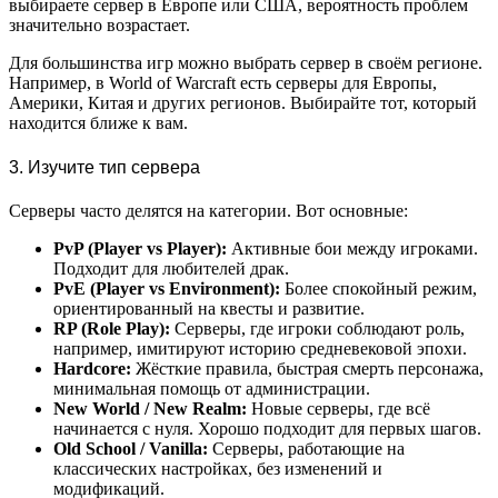
выбираете сервер в Европе или США, вероятность проблем
значительно возрастает.
Для большинства игр можно выбрать сервер в своём регионе.
Например, в World of Warcraft есть серверы для Европы,
Америки, Китая и других регионов. Выбирайте тот, который
находится ближе к вам.
3. Изучите тип сервера
Серверы часто делятся на категории. Вот основные:
PvP (Player vs Player):
Активные бои между игроками.
Подходит для любителей драк.
PvE (Player vs Environment):
Более спокойный режим,
ориентированный на квесты и развитие.
RP (Role Play):
Серверы, где игроки соблюдают роль,
например, имитируют историю средневековой эпохи.
Hardcore:
Жёсткие правила, быстрая смерть персонажа,
минимальная помощь от администрации.
New World / New Realm:
Новые серверы, где всё
начинается с нуля. Хорошо подходит для первых шагов.
Old School / Vanilla:
Серверы, работающие на
классических настройках, без изменений и
модификаций.