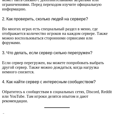
ограничениями. Перед переходом изучите официальную
информацию.
2. Как проверить, сколько людей на сервере?
Во многих играх есть специальный раздел в меню, где
отображается количество игроков на каждом сервере. Также
можно воспользоваться сторонними сервисами или
форумами.
3. Что делать, если сервер сильно перегружен?
Если сервер перегружен, вы можете попробовать выбрать
другой сервер. Также можно дождаться, когда нагрузка
немного снизится.
4. Как найти сервер с интересным сообществом?
Обратитесь к сообществам в социальных сетях, Discord, Reddit
или YouTube. Там игроки делятся опытом и дают
рекомендации.