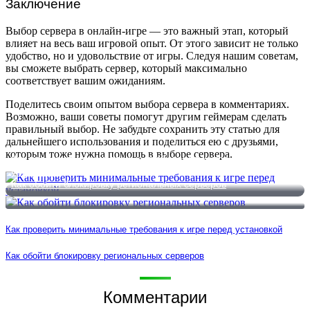
Заключение
Выбор сервера в онлайн-игре — это важный этап, который
влияет на весь ваш игровой опыт. От этого зависит не только
удобство, но и удовольствие от игры. Следуя нашим советам,
вы сможете выбрать сервер, который максимально
соответствует вашим ожиданиям.
Поделитесь своим опытом выбора сервера в комментариях.
Возможно, ваши советы помогут другим геймерам сделать
правильный выбор. Не забудьте сохранить эту статью для
дальнейшего использования и поделиться ею с друзьями,
которым тоже нужна помощь в выборе сервера.
Как проверить минимальные требования к игре перед
установкой
Как обойти блокировку региональных серверов
Как проверить минимальные требования к игре перед установкой
Как обойти блокировку региональных серверов
Комментарии