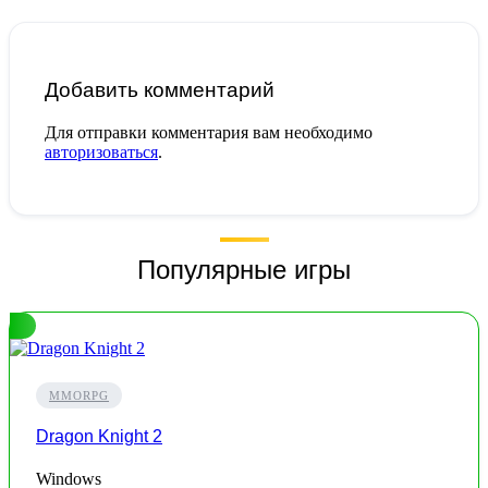
Добавить комментарий
Для отправки комментария вам необходимо
авторизоваться
.
Популярные игры
MMORPG
Dragon Knight 2
Windows