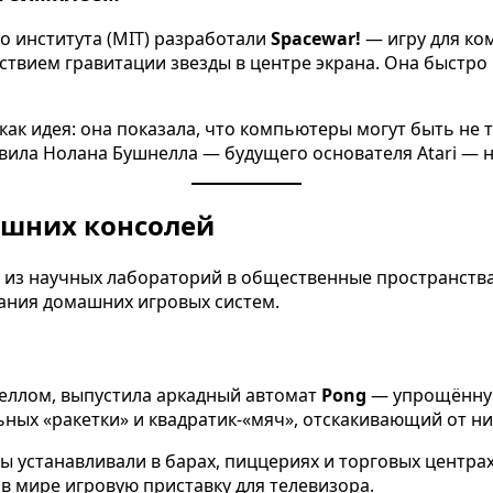
го института (MIT) разработали
Spacewar!
— игру для ком
йствием гравитации звезды в центре экрана. Она быстро
 как идея: она показала, что компьютеры могут быть не
овила Нолана Бушнелла — будущего основателя Atari — 
машних консолей
и из научных лабораторий в общественные пространств
ания домашних игровых систем.
еллом, выпустила аркадный автомат
Pong
— упрощённую
ных «ракетки» и квадратик-«мяч», отскакивающий от ни
ы устанавливали в барах, пиццериях и торговых центра
в мире игровую приставку для телевизора.