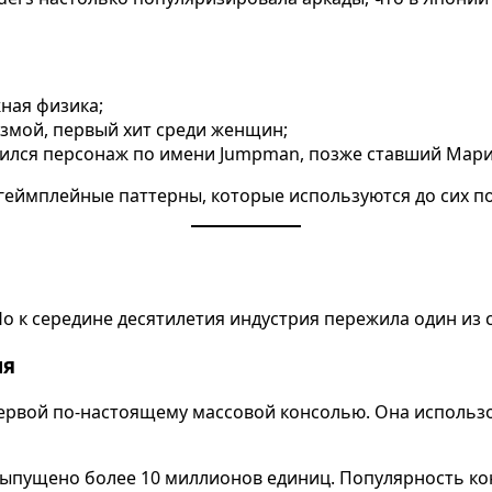
жная физика;
измой, первый хит среди женщин;
явился персонаж по имени Jumpman, позже ставший Мари
еймплейные паттерны, которые используются до сих пор
Но к середине десятилетия индустрия пережила один из
ия
первой по-настоящему массовой консолью. Она использ
 выпущено более 10 миллионов единиц. Популярность ко