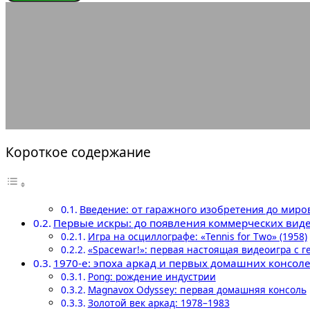
ЭНЦИКЛОПЕДИЯ ГЕЙМЕРА
Как зарождалас
05.01.2026
АВТОР ANA_EDITOR
КОММЕНТАРИЕВ НЕТ
Короткое содержание
Введение: от гаражного изобретения до мир
Первые искры: до появления коммерческих вид
Игра на осциллографе: «Tennis for Two» (1958)
«Spacewar!»: первая настоящая видеоигра с 
1970-е: эпоха аркад и первых домашних консол
Pong: рождение индустрии
Magnavox Odyssey: первая домашняя консоль
Золотой век аркад: 1978–1983