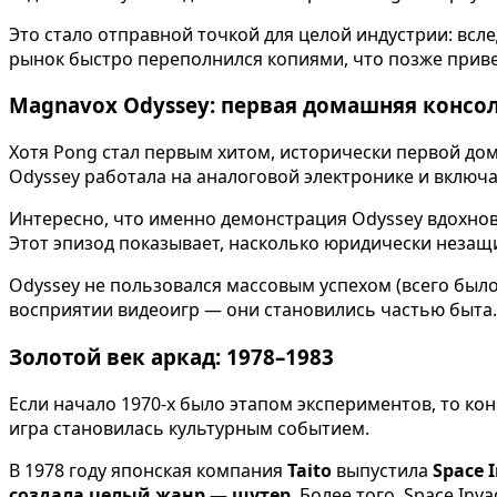
Это стало отправной точкой для целой индустрии: всле
рынок быстро переполнился копиями, что позже приве
Magnavox Odyssey: первая домашняя консо
Хотя Pong стал первым хитом, исторически первой д
Odyssey работала на аналоговой электронике и включа
Интересно, что именно демонстрация Odyssey вдохнови
Этот эпизод показывает, насколько юридически незащ
Odyssey не пользовался массовым успехом (всего было
восприятии видеоигр — они становились частью быта.
Золотой век аркад: 1978–1983
Если начало 1970-х было этапом экспериментов, то ко
игра становилась культурным событием.
В 1978 году японская компания
Taito
выпустила
Space 
создала целый жанр — шутер
. Более того, Space In