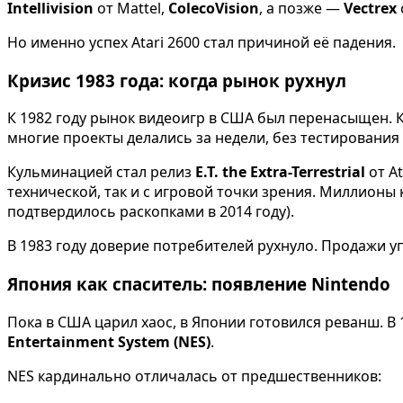
Intellivision
от Mattel,
ColecoVision
, а позже —
Vectrex
Но именно успех Atari 2600 стал причиной её падения.
Кризис 1983 года: когда рынок рухнул
К 1982 году рынок видеоигр в США был перенасыщен. К
многие проекты делались за недели, без тестирования 
Кульминацией стал релиз
E.T. the Extra-Terrestrial
от At
технической, так и с игровой точки зрения. Миллионы
подтвердилось раскопками в 2014 году).
В 1983 году доверие потребителей рухнуло. Продажи у
Япония как спаситель: появление Nintendo
Пока в США царил хаос, в Японии готовился реванш. В 
Entertainment System (NES)
.
NES кардинально отличалась от предшественников: