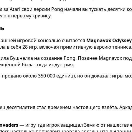
д за Atari свои версии Pong начали выпускать десятки 
ло к первому кризису.
ль
омашней игровой консолью считается
Magnavox Odyssey
ла в себя 28 игр, включая примитивную версию тенниса
ла Бушнелла на создание Pong. Позднее Magnavox подал
ищённой была тогда индустрия.
 продано около 350 000 единиц), но он доказал: игры м
нец десятилетия стал временем настоящего взлёта. Арк
Invaders
— игру, где игрок защищал Землю от нашествия 
vaders настолько популяризировала аркады, что в Япони