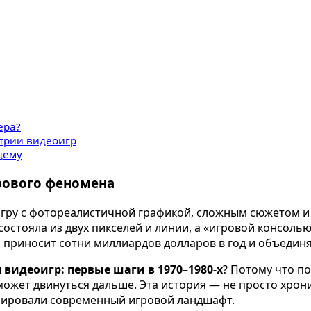
ера?
стрии видеоигр
щему
рового феномена
A-игру с фотореалистичной графикой, сложным сюжетом
а состояла из двух пикселей и линии, а «игровой консол
я приносит сотни миллиардов долларов в год и объедин
видеоигр: первые шаги в 1970–1980-х
? Потому что п
может двинуться дальше. Эта история — не просто хрони
мировали современный игровой ландшафт.