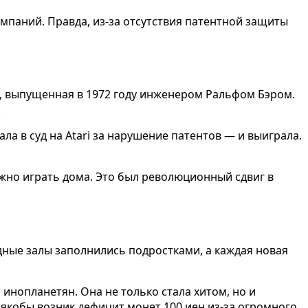
компаний. Правда, из-за отсутствия патентной защиты
, выпущенная в 1972 году инженером Ральфом Бэром.
.
а в суд на Atari за нарушение патентов — и выиграла.
ожно играть дома. Это был революционный сдвиг в
адные залы заполнились подростками, а каждая новая
инопланетян. Она не только стала хитом, но и
и якобы возник дефицит монет 100 иен из-за огромного