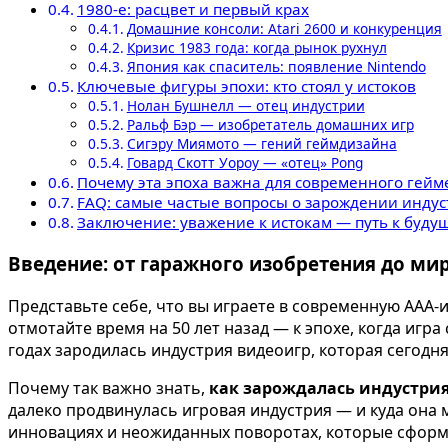
1980-е: расцвет и первый крах
Домашние консоли: Atari 2600 и конкуренция
Кризис 1983 года: когда рынок рухнул
Япония как спаситель: появление Nintendo
Ключевые фигуры эпохи: кто стоял у истоков
Нолан Бушнелл — отец индустрии
Ральф Бэр — изобретатель домашних игр
Сигэру Миямото — гений геймдизайна
Говард Скотт Уороу — «отец» Pong
Почему эта эпоха важна для современного гейм
FAQ: самые частые вопросы о зарождении инду
Заключение: уважение к истокам — путь к буду
Введение: от гаражного изобретения до ми
Представьте себе, что вы играете в современную AA
отмотайте время на 50 лет назад — к эпохе, когда игр
годах зародилась индустрия видеоигр, которая сегодн
Почему так важно знать,
как зарождалась индустрия 
далеко продвинулась игровая индустрия — и куда она 
инновациях и неожиданных поворотах, которые сфор