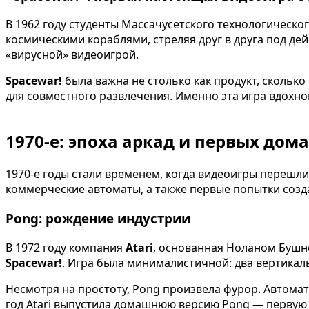
В 1962 году студенты Массачусетского технологическо
космическими кораблями, стреляя друг в друга под де
«вирусной» видеоигрой.
Spacewar!
была важна не столько как продукт, сколько
для совместного развлечения. Именно эта игра вдохн
1970-е: эпоха аркад и первых до
1970-е годы стали временем, когда видеоигры перешл
коммерческие автоматы, а также первые попытки созд
Pong: рождение индустрии
В 1972 году компания
Atari
, основанная Ноланом Бушн
Spacewar!
. Игра была минималистичной: два вертикаль
Несмотря на простоту, Pong произвела фурор. Автомат
год Atari выпустила домашнюю версию Pong — первую 