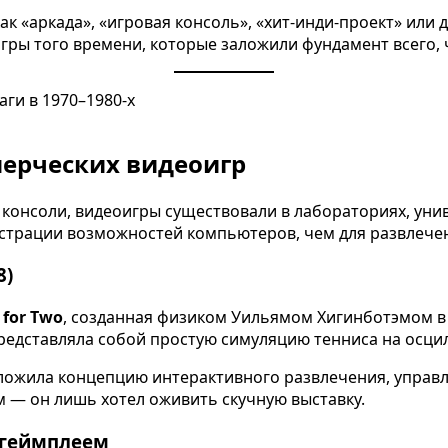
как «аркада», «игровая консоль», «хит-инди-проект» или
гры того времени, которые заложили фундамент всего, 
мерческих видеоигр
онсоли, видеоигры существовали в лабораториях, унив
нстрации возможностей компьютеров, чем для развлече
8)
 for Two
, созданная физиком Уильямом Хигинботэмом в 
едставляла собой простую симуляцию тенниса на осцил
аложила концепцию интерактивного развлечения, управ
м — он лишь хотел оживить скучную выставку.
с геймплеем