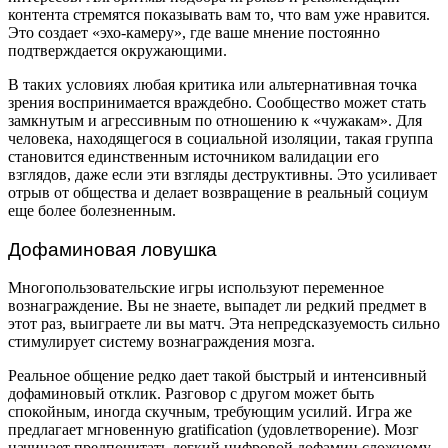
контента стремятся показывать вам то, что вам уже нравится.
Это создает «эхо-камеру», где ваше мнение постоянно
подтверждается окружающими.
В таких условиях любая критика или альтернативная точка
зрения воспринимается враждебно. Сообщество может стать
замкнутым и агрессивным по отношению к «чужакам». Для
человека, находящегося в социальной изоляции, такая группа
становится единственным источником валидации его
взглядов, даже если эти взгляды деструктивны. Это усиливает
отрыв от общества и делает возвращение в реальный социум
еще более болезненным.
Дофаминовая ловушка
Многопользовательские игры используют переменное
вознаграждение. Вы не знаете, выпадет ли редкий предмет в
этот раз, выиграете ли вы матч. Эта непредсказуемость сильно
стимулирует систему вознаграждения мозга.
Реальное общение редко дает такой быстрый и интенсивный
дофаминовый отклик. Разговор с другом может быть
спокойным, иногда скучным, требующим усилий. Игра же
предлагает мгновенную gratification (удовлетворение). Мозг
начинает предпочитать легкий цифровой дофамин сложному