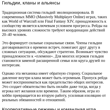
Гильдии, кланы и альянсы
Традиционная система гильдий эволюционировала. В
современных MMO (Massively Multiplayer Online) играх, таких
как World of Warcraft или Final Fantasy XIV, принадлежность к
сообществу является ключевым условием прогресса. Рейды на
высоких уровнях сложности требуют координации действий
20–40 человек.
Это формирует сильные социальные связи. Члены гильдии
договариваются о времени встреч, помогают друг другу в
сложных ситуациях, обсуждают стратегии. Возникает чувство
принадлежности к «племени». Для многих игроков гильдия
становится заменой расширенной семьи или круга друзей по
интересам.
Однако эта механика имеет обратную сторону. Социальное
давление внутри клана может быть огромным. Пропуск рейда
может восприниматься как предательство общих интересов.
Это создает обязательство быть онлайн даже тогда, когда у
игрока нет желания или времени. Таким образом, игра из
хобби превращается во вторую работу, усиливая изоляцию от
реальных обязанностей и отношений.
Кооперативные режимы и командная игра