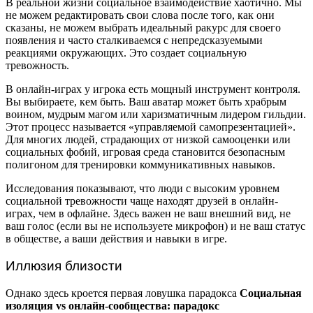
В реальной жизни социальное взаимодействие хаотично. Мы
не можем редактировать свои слова после того, как они
сказаны, не можем выбрать идеальный ракурс для своего
появления и часто сталкиваемся с непредсказуемыми
реакциями окружающих. Это создает социальную
тревожность.
В онлайн-играх у игрока есть мощный инструмент контроля.
Вы выбираете, кем быть. Ваш аватар может быть храбрым
воином, мудрым магом или харизматичным лидером гильдии.
Этот процесс называется «управляемой самопрезентацией».
Для многих людей, страдающих от низкой самооценки или
социальных фобий, игровая среда становится безопасным
полигоном для тренировки коммуникативных навыков.
Исследования показывают, что люди с высоким уровнем
социальной тревожности чаще находят друзей в онлайн-
играх, чем в офлайне. Здесь важен не ваш внешний вид, не
ваш голос (если вы не используете микрофон) и не ваш статус
в обществе, а ваши действия и навыки в игре.
Иллюзия близости
Однако здесь кроется первая ловушка парадокса
Социальная
изоляция vs онлайн-сообщества: парадокс