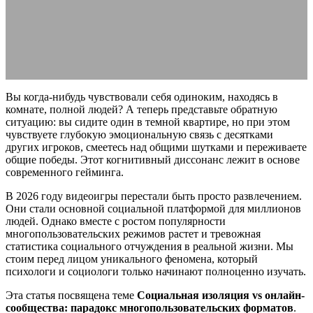
многопользовательских форматов
02.04.2026
АВТОР ANA_EDITOR
КОММЕНТАРИЕВ НЕТ
Вы когда-нибудь чувствовали себя одиноким, находясь в
комнате, полной людей? А теперь представьте обратную
ситуацию: вы сидите один в темной квартире, но при этом
чувствуете глубокую эмоциональную связь с десятками
других игроков, смеетесь над общими шутками и переживаете
общие победы. Этот когнитивный диссонанс лежит в основе
современного гейминга.
В 2026 году видеоигры перестали быть просто развлечением.
Они стали основной социальной платформой для миллионов
людей. Однако вместе с ростом популярности
многопользовательских режимов растет и тревожная
статистика социального отчуждения в реальной жизни. Мы
стоим перед лицом уникального феномена, который
психологи и социологи только начинают полноценно изучать.
Эта статья посвящена теме
Социальная изоляция vs онлайн-
сообщества: парадокс многопользовательских форматов
.