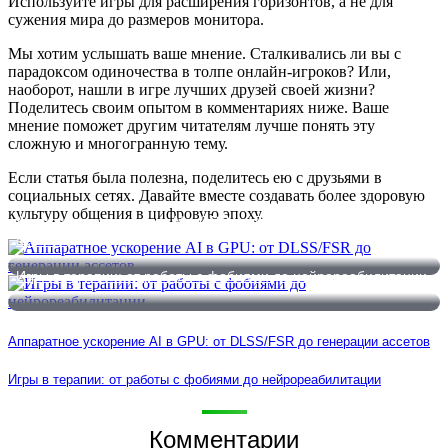
Используйте игры для расширения горизонтов, а не для
сужения мира до размеров монитора.
Мы хотим услышать ваше мнение. Сталкивались ли вы с
парадоксом одиночества в толпе онлайн-игроков? Или,
наоборот, нашли в игре лучших друзей своей жизни?
Поделитесь своим опытом в комментариях ниже. Ваше
мнение поможет другим читателям лучше понять эту
сложную и многогранную тему.
Если статья была полезна, поделитесь ею с друзьями в
социальных сетях. Давайте вместе создавать более здоровую
культуру общения в цифровую эпоху.
Аппаратное ускорение AI в GPU: от DLSS/FSR до генерации
ассетов
Игры в терапии: от работы с фобиями до нейрореабилитации
Аппаратное ускорение AI в GPU: от DLSS/FSR до генерации ассетов
Игры в терапии: от работы с фобиями до нейрореабилитации
Комментарии