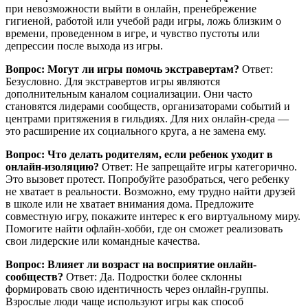
при невозможности выйти в онлайн, пренебрежение
гигиеной, работой или учебой ради игры, ложь близким о
времени, проведенном в игре, и чувство пустоты или
депрессии после выхода из игры.
Вопрос: Могут ли игры помочь экстравертам?
Ответ:
Безусловно. Для экстравертов игры являются
дополнительным каналом социализации. Они часто
становятся лидерами сообществ, организаторами событий и
центрами притяжения в гильдиях. Для них онлайн-среда —
это расширение их социального круга, а не замена ему.
Вопрос: Что делать родителям, если ребенок уходит в
онлайн-изоляцию?
Ответ: Не запрещайте игры категорично.
Это вызовет протест. Попробуйте разобраться, чего ребенку
не хватает в реальности. Возможно, ему трудно найти друзей
в школе или не хватает внимания дома. Предложите
совместную игру, покажите интерес к его виртуальному миру.
Помогите найти офлайн-хобби, где он сможет реализовать
свои лидерские или командные качества.
Вопрос: Влияет ли возраст на восприятие онлайн-
сообществ?
Ответ: Да. Подростки более склонны
формировать свою идентичность через онлайн-группы.
Взрослые люди чаще используют игры как способ