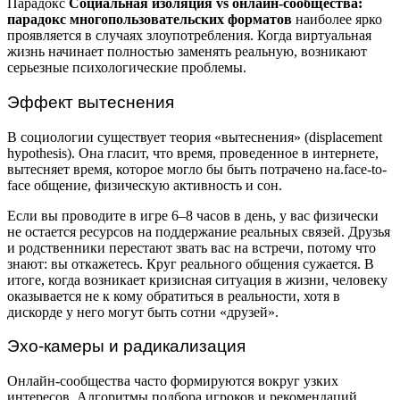
Парадокс
Социальная изоляция vs онлайн-сообщества:
парадокс многопользовательских форматов
наиболее ярко
проявляется в случаях злоупотребления. Когда виртуальная
жизнь начинает полностью заменять реальную, возникают
серьезные психологические проблемы.
Эффект вытеснения
В социологии существует теория «вытеснения» (displacement
hypothesis). Она гласит, что время, проведенное в интернете,
вытесняет время, которое могло бы быть потрачено на.face-to-
face общение, физическую активность и сон.
Если вы проводите в игре 6–8 часов в день, у вас физически
не остается ресурсов на поддержание реальных связей. Друзья
и родственники перестают звать вас на встречи, потому что
знают: вы откажетесь. Круг реального общения сужается. В
итоге, когда возникает кризисная ситуация в жизни, человеку
оказывается не к кому обратиться в реальности, хотя в
дискорде у него могут быть сотни «друзей».
Эхо-камеры и радикализация
Онлайн-сообщества часто формируются вокруг узких
интересов. Алгоритмы подбора игроков и рекомендаций