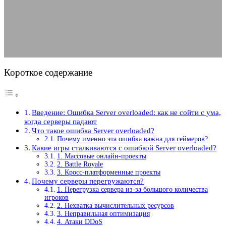
перегружен
28.06.2025
АВТОР ANA_EDITOR
КОММЕНТАРИЕВ НЕТ
Короткое содержание
Введение: Ошибка Server overloaded: как не сойти с ума,
когда серверы падают
Что такое ошибка Server overloaded?
Почему именно эта ошибка важна для геймеров?
Какие игры сталкиваются с ошибкой Server overloaded?
1. Массовые онлайн-проекты
2. Battle Royale
3. Кросс-платформенные проекты
Почему серверы перегружаются?
1. Перегрузка сервера из-за большого количества
игроков
2. Нехватка вычислительных ресурсов
3. Неправильная оптимизация
4. Атаки DDoS