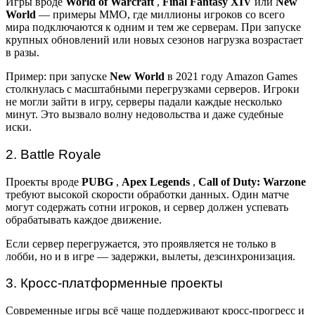
Игры вроде
World of Warcraft
,
Final Fantasy XIV
или
New
World
— примеры MMO, где миллионы игроков со всего
мира подключаются к одним и тем же серверам. При запуске
крупных обновлений или новых сезонов нагрузка возрастает
в разы.
Пример: при запуске
New World
в 2021 году Amazon Games
столкнулась с масштабными перегрузками серверов. Игроки
не могли зайти в игру, серверы падали каждые несколько
минут. Это вызвало волну недовольства и даже судебные
иски.
2. Battle Royale
Проекты вроде
PUBG
,
Apex Legends
,
Call of Duty: Warzone
требуют высокой скорости обработки данных. Один матче
могут содержать сотни игроков, и сервер должен успевать
обрабатывать каждое движение.
Если сервер перегружается, это проявляется не только в
лобби, но и в игре — задержки, вылеты, дезсинхронизация.
3. Кросс-платформенные проекты
Современные игры всё чаще поддерживают кросс-прогресс и