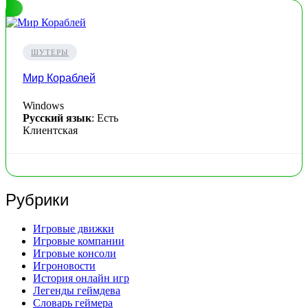
ШУТЕРЫ
Мир Кораблей
Windows
Русский язык
: Есть
Клиентская
Рубрики
Игровые движки
Игровые компании
Игровые консоли
Игроновости
История онлайн игр
Легенды геймдева
Словарь геймера