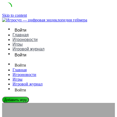
Skip to content
Войти
Главная
Игроновости
Игры
Игровой журнал
Войти
Войти
Главная
Игроновости
Игры
Игровой журнал
Войти
Добавить игру
ЭНЦИКЛОПЕДИЯ ГЕЙМЕРА
Ошибка Out of memory: причины и решения для геймеров