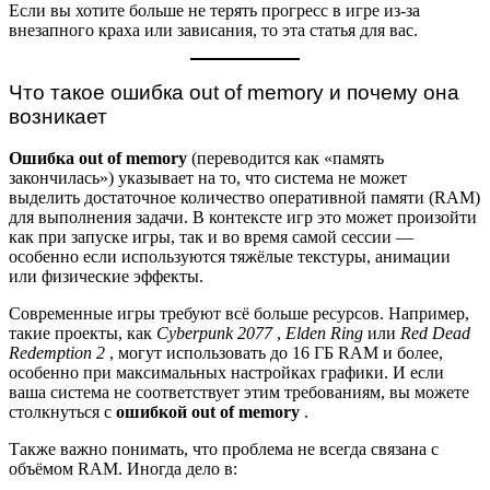
Если вы хотите больше не терять прогресс в игре из-за
внезапного краха или зависания, то эта статья для вас.
Что такое ошибка out of memory и почему она
возникает
Ошибка out of memory
(переводится как «память
закончилась») указывает на то, что система не может
выделить достаточное количество оперативной памяти (RAM)
для выполнения задачи. В контексте игр это может произойти
как при запуске игры, так и во время самой сессии —
особенно если используются тяжёлые текстуры, анимации
или физические эффекты.
Современные игры требуют всё больше ресурсов. Например,
такие проекты, как
Cyberpunk 2077
,
Elden Ring
или
Red Dead
Redemption 2
, могут использовать до 16 ГБ RAM и более,
особенно при максимальных настройках графики. И если
ваша система не соответствует этим требованиям, вы можете
столкнуться с
ошибкой out of memory
.
Также важно понимать, что проблема не всегда связана с
объёмом RAM. Иногда дело в: