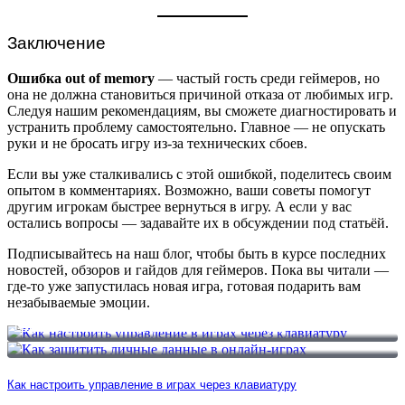
Заключение
Ошибка out of memory
— частый гость среди геймеров, но
она не должна становиться причиной отказа от любимых игр.
Следуя нашим рекомендациям, вы сможете диагностировать и
устранить проблему самостоятельно. Главное — не опускать
руки и не бросать игру из-за технических сбоев.
Если вы уже сталкивались с этой ошибкой, поделитесь своим
опытом в комментариях. Возможно, ваши советы помогут
другим игрокам быстрее вернуться в игру. А если у вас
остались вопросы — задавайте их в обсуждении под статьёй.
Подписывайтесь на наш блог, чтобы быть в курсе последних
новостей, обзоров и гайдов для геймеров. Пока вы читали —
где-то уже запустилась новая игра, готовая подарить вам
незабываемые эмоции.
Как настроить управление в играх через клавиатуру
Как защитить личные данные в онлайн-играх
Как настроить управление в играх через клавиатуру