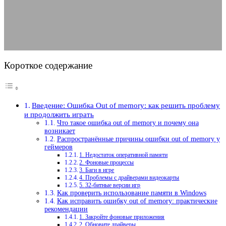
09.06.2025
АВТОР ANA_EDITOR
КОММЕНТАРИЕВ НЕТ
Короткое содержание
Введение: Ошибка Out of memory: как решить проблему
и продолжить играть
Что такое ошибка out of memory и почему она
возникает
Распространённые причины ошибки out of memory у
геймеров
1. Недостаток оперативной памяти
2. Фоновые процессы
3. Баги в игре
4. Проблемы с драйверами видеокарты
5. 32-битные версии игр
Как проверить использование памяти в Windows
Как исправить ошибку out of memory: практические
рекомендации
1. Закройте фоновые приложения
2. Обновите драйверы