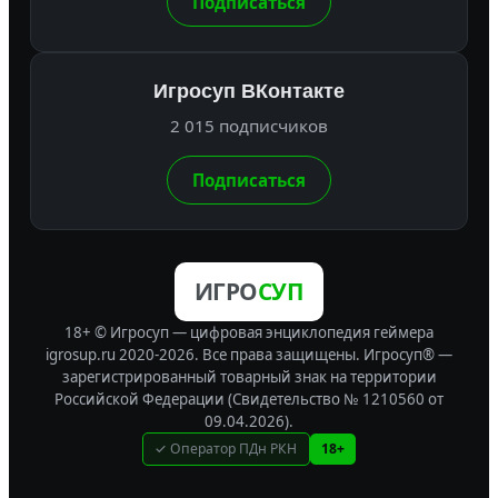
Подписаться
Игросуп ВКонтакте
2 015 подписчиков
Подписаться
ИГРО
СУП
18+ © Игросуп — цифровая энциклопедия геймера
igrosup.ru 2020-2026. Все права защищены.
Игросуп® —
зарегистрированный товарный знак на территории
Российской Федерации (Свидетельство № 1210560 от
09.04.2026).
✓ Оператор ПДн РКН
18+