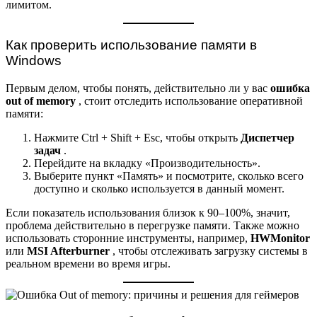
лимитом.
Как проверить использование памяти в
Windows
Первым делом, чтобы понять, действительно ли у вас
ошибка
out of memory
, стоит отследить использование оперативной
памяти:
Нажмите Ctrl + Shift + Esc, чтобы открыть
Диспетчер
задач
.
Перейдите на вкладку «Производительность».
Выберите пункт «Память» и посмотрите, сколько всего
доступно и сколько используется в данный момент.
Если показатель использования близок к 90–100%, значит,
проблема действительно в перегрузке памяти. Также можно
использовать сторонние инструменты, например,
HWMonitor
или
MSI Afterburner
, чтобы отслеживать загрузку системы в
реальном времени во время игры.