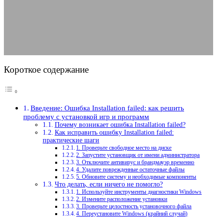
при установке игр
01.07.2025
АВТОР ANA_EDITOR
КОММЕНТАРИЕВ НЕТ
Короткое содержание
Введение: Ошибка Installation failed: как решить
проблему с установкой игр и программ
Почему возникает ошибка Installation failed?
Как исправить ошибку Installation failed:
практические шаги
1. Проверьте свободное место на диске
2. Запустите установщик от имени администратора
3. Отключите антивирус и брандмауэр временно
4. Удалите поврежденные остаточные файлы
5. Обновите систему и необходимые компоненты
Что делать, если ничего не помогло?
1. Используйте инструменты диагностики Windows
2. Измените расположение установки
3. Проверьте целостность установочного файла
4. Переустановите Windows (крайний случай)