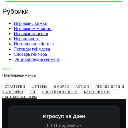
Рубрики
Игровые движки
Игровые компании
Игровые консоли
Игроновости
История онлайн игр
Легенды геймдева
Словарь геймера
Энциклопедия геймера
Популярные жанры
СТРАТЕГИИ
ШУТЕРЫ
MMORPG
ACTION
ПРОЧИЕ ИГРЫ И
КАТЕГОРИИ
РПГ
СПОРТИВНЫЕ ИГРЫ
КАРТОЧНЫЕ И
НАСТОЛЬНЫЕ ИГРЫ
Игросуп на Дзен
1 141 подписчик