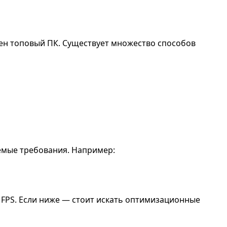
жен топовый ПК. Существует множество способов
уемые требования. Например:
 FPS. Если ниже — стоит искать оптимизационные