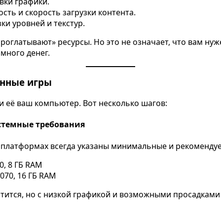
вки графики.
ость и скорость загрузки контента.
зки уровней и текстур.
роглатывают» ресурсы. Но это не означает, что вам ну
 много денег.
енные игры
ли её ваш компьютер. Вот несколько шагов:
стемные требования
гих платформах всегда указаны минимальные и рекоменд
60, 8 ГБ RAM
 2070, 16 ГБ RAM
тится, но с низкой графикой и возможными просадками