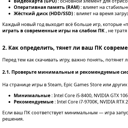
Видеокарта (GPU)
: основной элемент для отрисо
Оперативная память (RAM)
: влияет на стабильн
Жёсткий диск (HDD/SSD)
: влияет на время загру
Каждый новый год выходит всё больше игр, которые «п
играть в современные игры на слабом ПК
, не тратя
2. Как определить, тянет ли ваш ПК соврем
Перед тем как скачивать игру, важно понять, потянет 
2.1. Проверьте минимальные и рекомендуемые си
На странице игры в Steam, Epic Games Store или дру
Минимальные
: Intel Core i5-8400, NVIDIA GTX 10
Рекомендуемые
: Intel Core i7-9700K, NVIDIA RTX
Если ваш ПК соответствует минимальным — игра запус
решения.