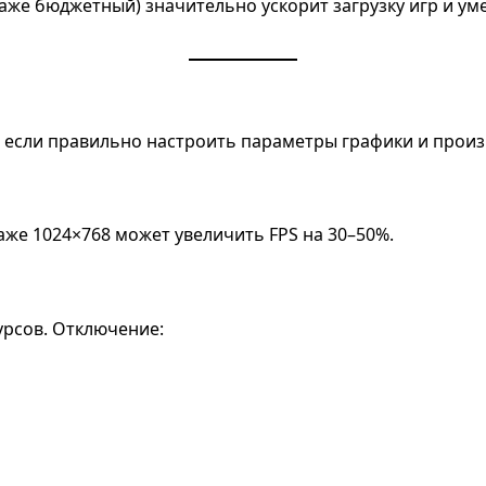
(даже бюджетный) значительно ускорит загрузку игр и у
 если правильно настроить параметры графики и произ
аже 1024×768 может увеличить FPS на 30–50%.
рсов. Отключение: