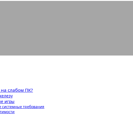
ременные игры на слабом ПК: сове
 на слабом ПК?
железу
ые игры
е системные требования
стимости