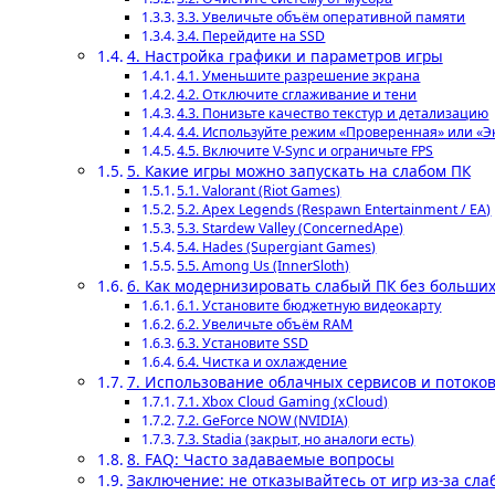
3.3. Увеличьте объём оперативной памяти
3.4. Перейдите на SSD
4. Настройка графики и параметров игры
4.1. Уменьшите разрешение экрана
4.2. Отключите сглаживание и тени
4.3. Понизьте качество текстур и детализацию
4.4. Используйте режим «Проверенная» или «
4.5. Включите V-Sync и ограничьте FPS
5. Какие игры можно запускать на слабом ПК
5.1. Valorant (Riot Games)
5.2. Apex Legends (Respawn Entertainment / EA)
5.3. Stardew Valley (ConcernedApe)
5.4. Hades (Supergiant Games)
5.5. Among Us (InnerSloth)
6. Как модернизировать слабый ПК без больших
6.1. Установите бюджетную видеокарту
6.2. Увеличьте объём RAM
6.3. Установите SSD
6.4. Чистка и охлаждение
7. Использование облачных сервисов и потоко
7.1. Xbox Cloud Gaming (xCloud)
7.2. GeForce NOW (NVIDIA)
7.3. Stadia (закрыт, но аналоги есть)
8. FAQ: Часто задаваемые вопросы
Заключение: не отказывайтесь от игр из-за сла