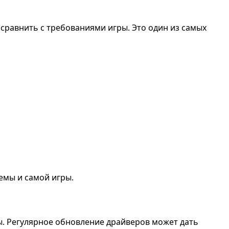
 сравнить с требованиями игры. Это один из самых
емы и самой игры.
ты. Регулярное обновление драйверов может дать