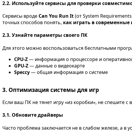
2.2. Используйте сервисы для проверки совместим
Сервисы вроде
Can You Run It
(от System Requirement
точных способов понять,
как играть в современные
2.3. Узнайте параметры своего ПК
Для этого можно воспользоваться бесплатными прог
CPU-Z
— информация о процессоре и оперативно
GPU-Z
— данные о видеокарте
Speccy
— общая информация о системе
3. Оптимизация системы для игр
Если ваш ПК не тянет игру «из коробки», не спешите 
3.1. Обновите драйверы
Часто проблема заключается не в слабом железе, а в 