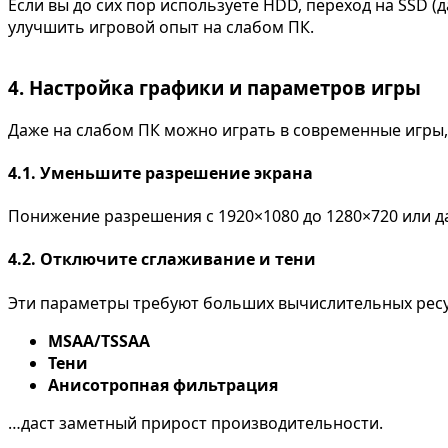
Если вы до сих пор используете HDD, переход на SSD 
улучшить игровой опыт на слабом ПК.
4. Настройка графики и параметров игры
Даже на слабом ПК можно играть в современные игры,
4.1. Уменьшите разрешение экрана
Понижение разрешения с 1920×1080 до 1280×720 или д
4.2. Отключите сглаживание и тени
Эти параметры требуют больших вычислительных ресу
MSAA/TSSAA
Тени
Анисотропная фильтрация
…даст заметный прирост производительности.