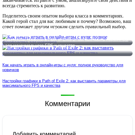
заканчивается. Играйте с умом, анализируйте свои действия и
всегда стремитесь к развитию.
Поделитесь своим опытом выбора класса в комментариях.
Какой герой стал для вас любимым и почему? Возможно, ваш
совет поможет другим игрокам сделать правильный выбор.
Как начать играть в онлайн-игры с нуля: полное руководство
для новичков
Настройки графики в Path of Exile 2: как выставить параметры
для максимального FPS и качества
Как начать играть в онлайн-игры с нуля: полное руководство для
новичков
Настройки графики в Path of Exile 2: как выставить параметры для
максимального FPS и качества
Комментарии
Добавить комментарий