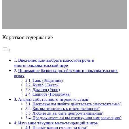
11.06.2025
АВТОР ANA_EDITOR
КОММЕНТАРИЕВ НЕТ
Короткое содержание
Введение: Как выбрать класс или роль в
многопользовательской игре
Понимание базовых ролей в многопользовательских
играх
Танк (Защитник)
Хилер (Лекарь)
Дамагер (Урон)
Саппорт (Поддержка)
Анализ собственного игрового стиля
Насколько вы любите действовать самостоятельно?
Как вы относитесь к ответственности?
Любите ли вы быть центром внимания?
Предпочитаете ли вы тактику или импровизацию?
Изучение текущих мета-тенденций в игре
Почему важно следить за мета?