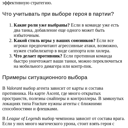
эффективную стратегию.
Что учитывать при выборе героя в партии?
Какие роли уже выбраны?
Если в команде уже есть
два танка, добавление еще одного может быть
избыточным.
Какой стиль игры у ваших союзников?
Если все
игроки предпочитают агрессивные атаки, возможно,
нужен стабилизатор в виде саппорта или хилера.
Что делает противник?
Если противная команда
быстро уничтожает ваши танки, можно переключиться
на мобильного дамагера или контр-пик.
Примеры ситуационного выбора
В
Valorant
выбор агента зависит от карты и состава
противника. На карте Ascent, где много открытых
пространств, полезны снайперы и контроллеры. В замкнутых
локациях типа Fracture нужны агенты с ближними
способностями и флешками.
В
League of Legends
выбор чемпиона зависит от состава врага.
Если у них много магического урона, стоит взять героя с