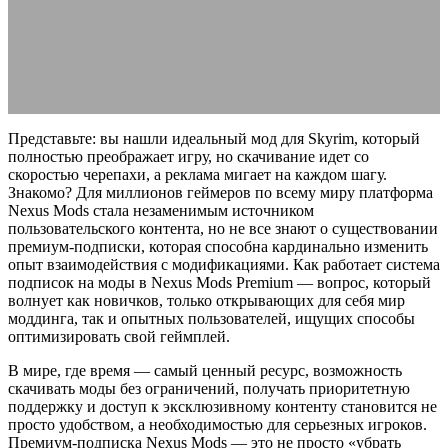
Premium
15.03.2026
АВТОР ANA_EDITOR
КОММЕНТАРИЕВ НЕТ
Представьте: вы нашли идеальный мод для Skyrim, который
полностью преображает игру, но скачивание идет со
скоростью черепахи, а реклама мигает на каждом шагу.
Знакомо? Для миллионов геймеров по всему миру платформа
Nexus Mods стала незаменимым источником
пользовательского контента, но не все знают о существовании
премиум-подписки, которая способна кардинально изменить
опыт взаимодействия с модификациями. Как работает система
подписок на моды в Nexus Mods Premium — вопрос, который
волнует как новичков, только открывающих для себя мир
моддинга, так и опытных пользователей, ищущих способы
оптимизировать свой геймплей.
В мире, где время — самый ценный ресурс, возможность
скачивать моды без ограничений, получать приоритетную
поддержку и доступ к эксклюзивному контенту становится не
просто удобством, а необходимостью для серьезных игроков.
Премиум-подписка Nexus Mods — это не просто «убрать