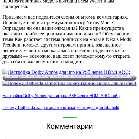
перспективе такая модель выгодна всем участникам
сообщества.
Призываем вас поделиться своим опытом в комментариях.
Используете ли вы премиум-подписку Nexus Mods?
Оправдала ли она ваши ожидания? Какие преимущества
оказались наиболее ценными именно для вас? Обсуждение
темы Как работает система подписок на моды в Nexus Mods
Premium поможет другим игрокам принять взвешенное
решение. Если статья оказалась полезной, поделитесь ею с
друзьями — возможно, ваш совет поможет кому-то открыть
для себя новые возможности моддинга.
Настройка Dolby Atmos для игр на PS5 через HDMI ARC: гайд
Почему Bethesda запретила монетизацию модов для Starfield
Настройка Dolby Atmos для игр на PS5 через HDMI ARC: гайд
Почему Bethesda запретила монетизацию модов для Starfield
Комментарии