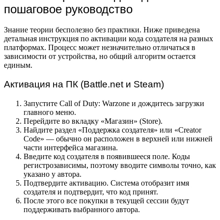
пошаговое руководство
Знание теории бесполезно без практики. Ниже приведена
детальная инструкция по активации кода создателя на разных
платформах. Процесс может незначительно отличаться в
зависимости от устройства, но общий алгоритм остается
единым.
Активация на ПК (Battle.net и Steam)
Запустите Call of Duty: Warzone и дождитесь загрузки
главного меню.
Перейдите во вкладку «Магазин» (Store).
Найдите раздел «Поддержка создателя» или «Creator
Code» — обычно он расположен в верхней или нижней
части интерфейса магазина.
Введите код создателя в появившееся поле. Коды
регистрозависимы, поэтому вводите символы точно, как
указано у автора.
Подтвердите активацию. Система отобразит имя
создателя и подтвердит, что код принят.
После этого все покупки в текущей сессии будут
поддерживать выбранного автора.