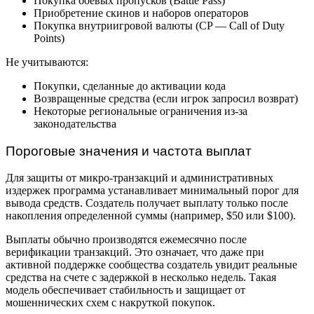
Покупка боевых пропусков (Battle Pass)
Приобретение скинов и наборов операторов
Покупка внутриигровой валюты (CP — Call of Duty
Points)
Не учитываются:
Покупки, сделанные до активации кода
Возвращенные средства (если игрок запросил возврат)
Некоторые региональные ограничения из-за
законодательства
Пороговые значения и частота выплат
Для защиты от микро-транзакций и административных
издержек программа устанавливает минимальный порог для
вывода средств. Создатель получает выплату только после
накопления определенной суммы (например, $50 или $100).
Выплаты обычно производятся ежемесячно после
верификации транзакций. Это означает, что даже при
активной поддержке сообщества создатель увидит реальные
средства на счете с задержкой в несколько недель. Такая
модель обеспечивает стабильность и защищает от
мошеннических схем с накруткой покупок.