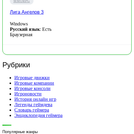
MMORPG
Лига Ангелов 3
Windows
Русский язык
: Есть
Браузерная
Рубрики
Игровые движки
Игровые компании
Игровые консоли
Игроновости
История онлайн игр
Легенды геймдева
Словарь геймера
Энциклопедия геймера
Популярные жанры