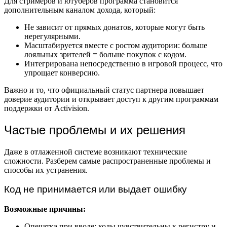
Для стримеров и ютуберов программа становится
дополнительным каналом дохода, который:
Не зависит от прямых донатов, которые могут быть
нерегулярными.
Масштабируется вместе с ростом аудитории: больше
лояльных зрителей = больше покупок с кодом.
Интегрирована непосредственно в игровой процесс, что
упрощает конверсию.
Важно и то, что официальный статус партнера повышает
доверие аудитории и открывает доступ к другим программам
поддержки от Activision.
Частые проблемы и их решения
Даже в отлаженной системе возникают технические
сложности. Разберем самые распространенные проблемы и
способы их устранения.
Код не принимается или выдает ошибку
Возможные причины:
Опечатка при вводе: коды чувствительны к регистру и