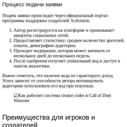
Процесс подачи заявки
Подача заявки происходит через официальный портал
программы поддержки создателей Activision:
Автор регистрируется на платформе и привязывает
аккаунты социальных сетей.
Предоставляет статистику: среднее количество зрителей,
охваты, демографию аудитории.
Проходит модерацию, которая может занимать от
нескольких дней до нескольких недель.
После одобрения получает уникальный код и доступ к
панели аналитики.
Важно отметить, что наличие кода не гарантирует доход.
Успех зависит от способности автора мотивировать
аудиторию использовать его код при покупках.
Преимущества для игроков и
создателей