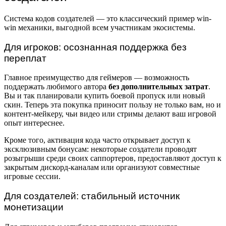
Система кодов создателей — это классический пример win-
win механики, выгодной всем участникам экосистемы.
Для игроков: осознанная поддержка без
переплат
Главное преимущество для геймеров — возможность
поддержать любимого автора
без дополнительных затрат
.
Вы и так планировали купить боевой пропуск или новый
скин. Теперь эта покупка приносит пользу не только вам, но и
контент-мейкеру, чьи видео или стримы делают ваш игровой
опыт интереснее.
Кроме того, активация кода часто открывает доступ к
эксклюзивным бонусам: некоторые создатели проводят
розыгрыши среди своих саппортеров, предоставляют доступ к
закрытым дискорд-каналам или организуют совместные
игровые сессии.
Для создателей: стабильный источник
монетизации