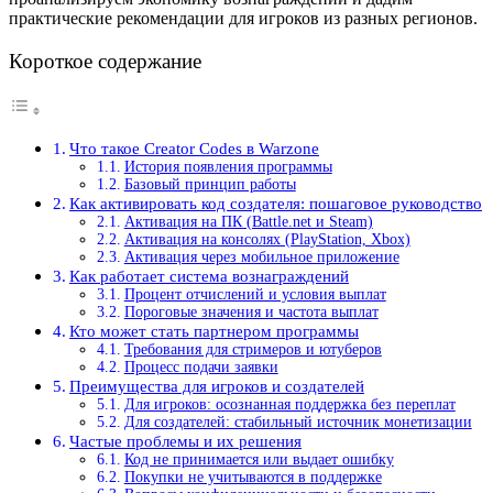
практические рекомендации для игроков из разных регионов.
Короткое содержание
Что такое Creator Codes в Warzone
История появления программы
Базовый принцип работы
Как активировать код создателя: пошаговое руководство
Активация на ПК (Battle.net и Steam)
Активация на консолях (PlayStation, Xbox)
Активация через мобильное приложение
Как работает система вознаграждений
Процент отчислений и условия выплат
Пороговые значения и частота выплат
Кто может стать партнером программы
Требования для стримеров и ютуберов
Процесс подачи заявки
Преимущества для игроков и создателей
Для игроков: осознанная поддержка без переплат
Для создателей: стабильный источник монетизации
Частые проблемы и их решения
Код не принимается или выдает ошибку
Покупки не учитываются в поддержке