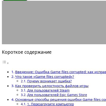
ЭНЦИКЛОПЕДИЯ ГЕЙМЕРА
Ошибка Game fil
12.07.2025
АВТОР ANA_EDITOR
КОММЕНТАРИЕВ НЕТ
Короткое содержание
Введение: Ошибка Game files corrupted: как испр
Что такое «Game files corrupted»?
Почему возникает ошибка?
Как проверить целостность файлов игры
Для пользователей Steam
Для пользователей Epic Games Store
Основные способы решения ошибки Game files cor
1. Перезагрузите компьютер