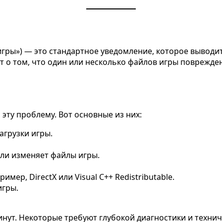
ры») — это стандартное уведомление, которое выводит
ует о том, что один или несколько файлов игры поврежде
эту проблему. Вот основные из них:
агрузки игры.
или изменяет файлы игры.
пример, DirectX или Visual C++ Redistributable.
игры.
инут. Некоторые требуют глубокой диагностики и техни