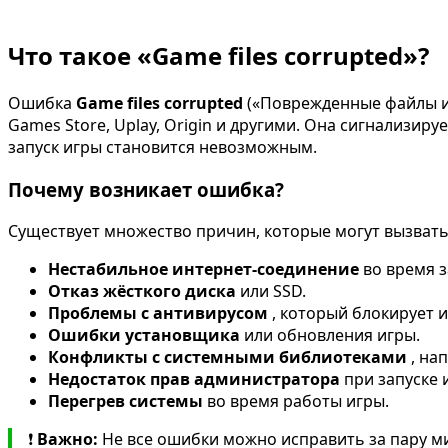
Что такое «Game files corrupted»?
Ошибка
Game files corrupted
(«Поврежденные файлы иг
Games Store, Uplay, Origin и другими. Она сигнализир
запуск игры становится невозможным.
Почему возникает ошибка?
Существует множество причин, которые могут вызвать 
Нестабильное интернет-соединение
во время з
Отказ жёсткого диска
или SSD.
Проблемы с антивирусом
, который блокирует 
Ошибки установщика
или обновления игры.
Конфликты с системными библиотеками
, на
Недостаток прав администратора
при запуске 
Перегрев системы
во время работы игры.
❗
Важно:
Не все ошибки можно исправить за пару м