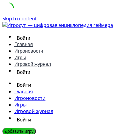
Skip to content
Войти
Главная
Игроновости
Игры
Игровой журнал
Войти
Войти
Главная
Игроновости
Игры
Игровой журнал
Войти
Добавить игру