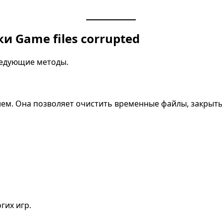
 Game files corrupted
ледующие методы.
лем. Она позволяет очистить временные файлы, закрыт
гих игр.