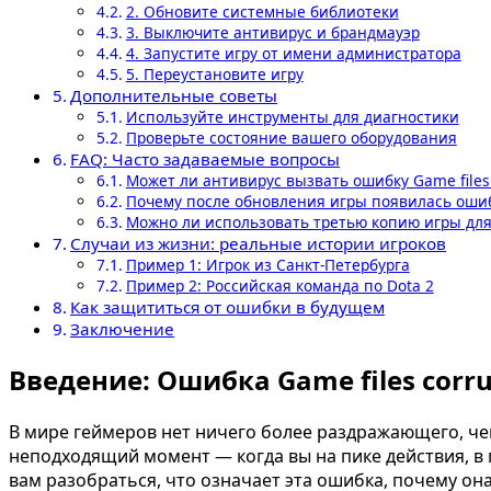
2. Обновите системные библиотеки
3. Выключите антивирус и брандмауэр
4. Запустите игру от имени администратора
5. Переустановите игру
Дополнительные советы
Используйте инструменты для диагностики
Проверьте состояние вашего оборудования
FAQ: Часто задаваемые вопросы
Может ли антивирус вызвать ошибку Game files 
Почему после обновления игры появилась оши
Можно ли использовать третью копию игры дл
Случаи из жизни: реальные истории игроков
Пример 1: Игрок из Санкт-Петербурга
Пример 2: Российская команда по Dota 2
Как защититься от ошибки в будущем
Заключение
Введение: Ошибка Game files corr
В мире геймеров нет ничего более раздражающего, ч
неподходящий момент — когда вы на пике действия, в 
вам разобраться, что означает эта ошибка, почему она