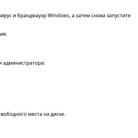
рус и брандмауэр Windows, а затем снова запустите
ия.
и администратора:
свободного места на диске.