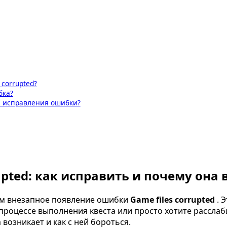
corrupted?
бка?
я исправления ошибки?
upted: как исправить и почему она
ем внезапное появление ошибки
Game files corrupted
. 
процессе выполнения квеста или просто хотите расслаби
 возникает и как с ней бороться.