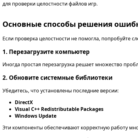
для проверки целостности файлов игр.
Основные способы решения ошибки
Если проверка целостности не помогла, попробуйте с
1. Перезагрузите компьютер
Иногда простая перезагрузка решает множество проб
2. Обновите системные библиотеки
Убедитесь, что установлены последние версии:
DirectX
Visual C++ Redistributable Packages
Windows Update
Эти компоненты обеспечивают корректную работу мно