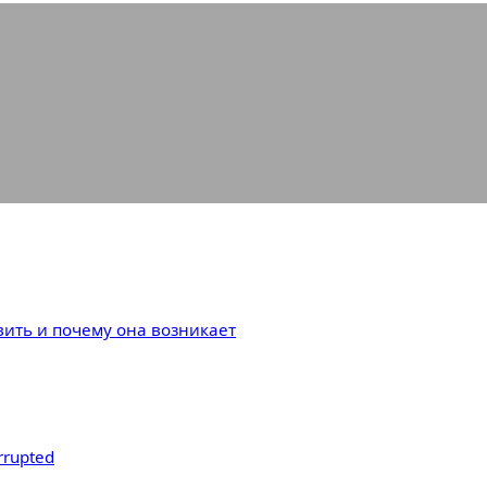
es corrupted: как исправить и поче
авить и почему она возникает
rupted