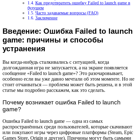
Как предотвратить ошибку Failed to launch game в
будущем
Часто задаваемые вопросы (FAQ)
Заключение
Введение: Ошибка Failed to launch
game: причины и способы
устранения
Вы когда-нибудь сталкивались с ситуацией, когда
долгожданная игра не запускается, а на экране появляется
сообщение «Failed to launch game»? Это разочаровывает,
особенно если вы уже давно мечтали об этом моменте. Но не
стоит отчаиваться — проблема может быть решена, и в этой
статье мы подробно расскажем, как это сделать.
Почему возникает ошибка Failed to launch
game?
Ошибка Failed to launch game — одна из самых
распространённых среди пользователей, которые скачивают
или покупают игры через цифровые платформы (Steam, Epic
Games Store, Origin и другие). Причины могут быть самыми