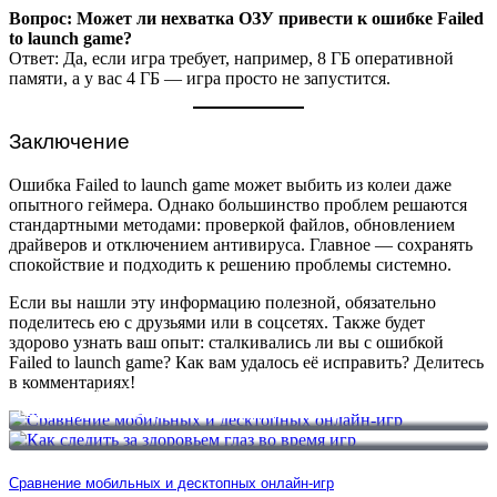
Вопрос: Может ли нехватка ОЗУ привести к ошибке Failed
to launch game?
Ответ: Да, если игра требует, например, 8 ГБ оперативной
памяти, а у вас 4 ГБ — игра просто не запустится.
Заключение
Ошибка Failed to launch game может выбить из колеи даже
опытного геймера. Однако большинство проблем решаются
стандартными методами: проверкой файлов, обновлением
драйверов и отключением антивируса. Главное — сохранять
спокойствие и подходить к решению проблемы системно.
Если вы нашли эту информацию полезной, обязательно
поделитесь ею с друзьями или в соцсетях. Также будет
здорово узнать ваш опыт: сталкивались ли вы с ошибкой
Failed to launch game? Как вам удалось её исправить? Делитесь
в комментариях!
Сравнение мобильных и десктопных онлайн-игр
Как следить за здоровьем глаз во время игр
Сравнение мобильных и десктопных онлайн-игр