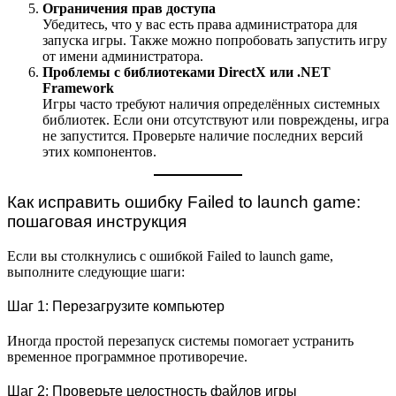
Ограничения прав доступа
Убедитесь, что у вас есть права администратора для
запуска игры. Также можно попробовать запустить игру
от имени администратора.
Проблемы с библиотеками DirectX или .NET
Framework
Игры часто требуют наличия определённых системных
библиотек. Если они отсутствуют или повреждены, игра
не запустится. Проверьте наличие последних версий
этих компонентов.
Как исправить ошибку Failed to launch game:
пошаговая инструкция
Если вы столкнулись с ошибкой Failed to launch game,
выполните следующие шаги:
Шаг 1: Перезагрузите компьютер
Иногда простой перезапуск системы помогает устранить
временное программное противоречие.
Шаг 2: Проверьте целостность файлов игры