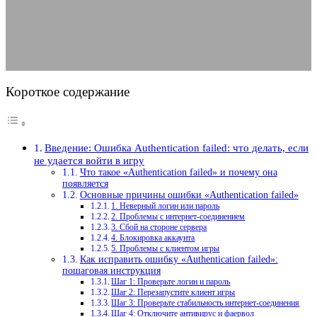
08.06.2025
АВТОР ANA_EDITOR
КОММЕНТАРИЕВ НЕТ
Короткое содержание
Введение: Ошибка Authentication failed: что делать, если
не удается войти в игру
Что такое «Authentication failed» и почему она
появляется
Основные причины ошибки «Authentication failed»
1. Неверный логин или пароль
2. Проблемы с интернет-соединением
3. Сбой на стороне сервера
4. Блокировка аккаунта
5. Проблемы с клиентом игры
Как исправить ошибку «Authentication failed»:
пошаговая инструкция
Шаг 1: Проверьте логин и пароль
Шаг 2: Перезапустите клиент игры
Шаг 3: Проверьте стабильность интернет-соединения
Шаг 4: Отключите антивирус и фаервол