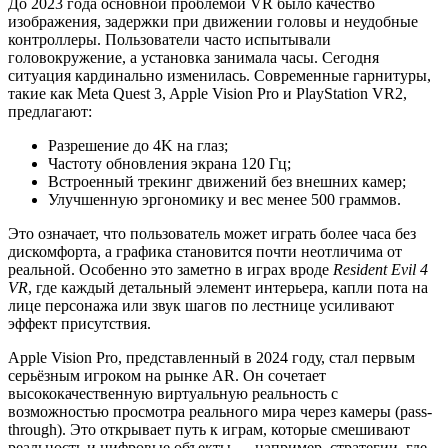
До 2023 года основной проблемой VR было качество
изображения, задержки при движении головы и неудобные
контроллеры. Пользователи часто испытывали
головокружение, а установка занимала часы. Сегодня
ситуация кардинально изменилась. Современные гарнитуры,
такие как Meta Quest 3, Apple Vision Pro и PlayStation VR2,
предлагают:
Разрешение до 4K на глаз;
Частоту обновления экрана 120 Гц;
Встроенный трекинг движений без внешних камер;
Улучшенную эргономику и вес менее 500 граммов.
Это означает, что пользователь может играть более часа без
дискомфорта, а графика становится почти неотличима от
реальной. Особенно это заметно в играх вроде
Resident Evil 4
VR
, где каждый детальный элемент интерьера, капли пота на
лице персонажа или звук шагов по лестнице усиливают
эффект присутствия.
Apple Vision Pro, представленный в 2024 году, стал первым
серьёзным игроком на рынке AR. Он сочетает
высококачественную виртуальную реальность с
возможностью просмотра реального мира через камеры (pass-
through). Это открывает путь к играм, которые смешивают
реальность и цифровые объекты — например, стратегии, где