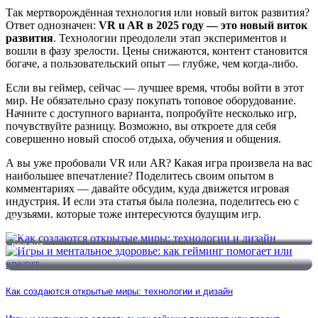
Так мертворождённая технология или новый виток развития?
Ответ однозначен:
VR u AR в 2025 году — это новый виток
развития
. Технологии преодолели этап экспериментов и
вошли в фазу зрелости. Цены снижаются, контент становится
богаче, а пользовательский опыт — глубже, чем когда-либо.
Если вы геймер, сейчас — лучшее время, чтобы войти в этот
мир. Не обязательно сразу покупать топовое оборудование.
Начните с доступного варианта, попробуйте несколько игр,
почувствуйте разницу. Возможно, вы откроете для себя
совершенно новый способ отдыха, обучения и общения.
А вы уже пробовали VR или AR? Какая игра произвела на вас
наибольшее впечатление? Поделитесь своим опытом в
комментариях — давайте обсудим, куда движется игровая
индустрия. И если эта статья была полезна, поделитесь ею с
друзьями, которые тоже интересуются будущим игр.
Как создаются открытые миры: технологии и дизайн
Игры и ментальное здоровье: как гейминг помогает или
вредит
Как создаются открытые миры: технологии и дизайн