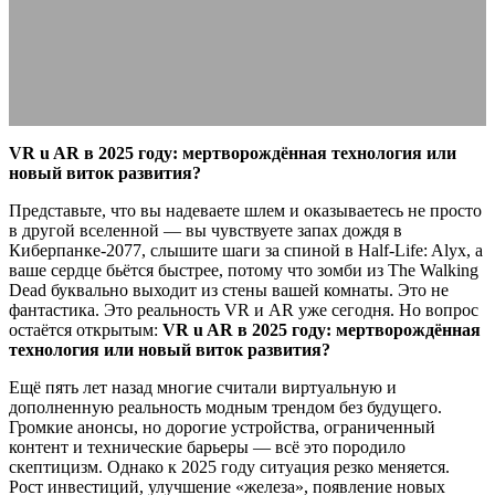
виток развития?
03.10.2025
АВТОР ANA_EDITOR
КОММЕНТАРИЕВ НЕТ
VR u AR в 2025 году: мертворождённая технология или
новый виток развития?
Представьте, что вы надеваете шлем и оказываетесь не просто
в другой вселенной — вы чувствуете запах дождя в
Киберпанке-2077, слышите шаги за спиной в Half-Life: Alyx, а
ваше сердце бьётся быстрее, потому что зомби из The Walking
Dead буквально выходит из стены вашей комнаты. Это не
фантастика. Это реальность VR и AR уже сегодня. Но вопрос
остаётся открытым:
VR u AR в 2025 году: мертворождённая
технология или новый виток развития?
Ещё пять лет назад многие считали виртуальную и
дополненную реальность модным трендом без будущего.
Громкие анонсы, но дорогие устройства, ограниченный
контент и технические барьеры — всё это породило
скептицизм. Однако к 2025 году ситуация резко меняется.
Рост инвестиций, улучшение «железа», появление новых