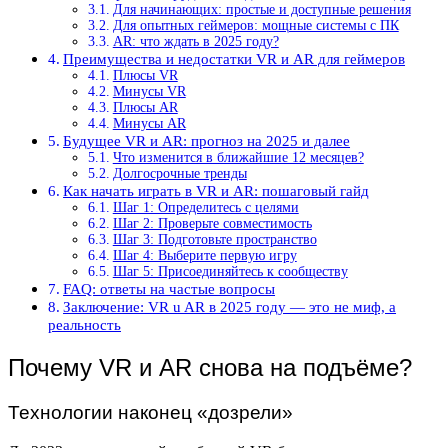
Для начинающих: простые и доступные решения
Для опытных геймеров: мощные системы с ПК
AR: что ждать в 2025 году?
Преимущества и недостатки VR и AR для геймеров
Плюсы VR
Минусы VR
Плюсы AR
Минусы AR
Будущее VR и AR: прогноз на 2025 и далее
Что изменится в ближайшие 12 месяцев?
Долгосрочные тренды
Как начать играть в VR и AR: пошаговый гайд
Шаг 1: Определитесь с целями
Шаг 2: Проверьте совместимость
Шаг 3: Подготовьте пространство
Шаг 4: Выберите первую игру
Шаг 5: Присоединяйтесь к сообществу
FAQ: ответы на частые вопросы
Заключение: VR u AR в 2025 году — это не миф, а
реальность
Почему VR и AR снова на подъёме?
Технологии наконец «дозрели»