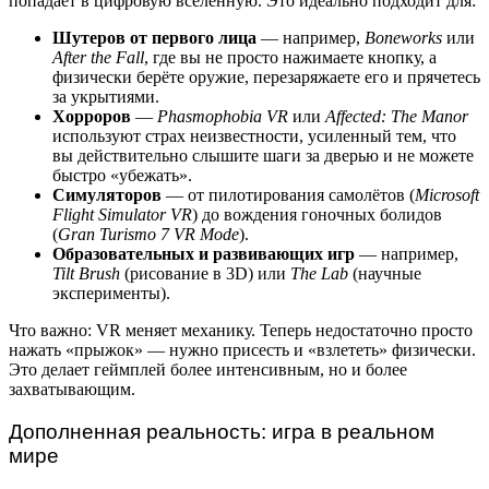
попадает в цифровую вселенную. Это идеально подходит для:
Шутеров от первого лица
— например,
Boneworks
или
After the Fall
, где вы не просто нажимаете кнопку, а
физически берёте оружие, перезаряжаете его и прячетесь
за укрытиями.
Хорроров
—
Phasmophobia VR
или
Affected: The Manor
используют страх неизвестности, усиленный тем, что
вы действительно слышите шаги за дверью и не можете
быстро «убежать».
Симуляторов
— от пилотирования самолётов (
Microsoft
Flight Simulator VR
) до вождения гоночных болидов
(
Gran Turismo 7 VR Mode
).
Образовательных и развивающих игр
— например,
Tilt Brush
(рисование в 3D) или
The Lab
(научные
эксперименты).
Что важно: VR меняет механику. Теперь недостаточно просто
нажать «прыжок» — нужно присесть и «взлететь» физически.
Это делает геймплей более интенсивным, но и более
захватывающим.
Дополненная реальность: игра в реальном
мире