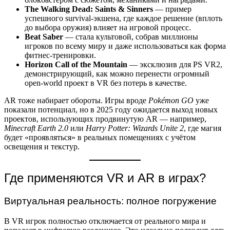
The Walking Dead: Saints & Sinners
— пример
успешного survival-экшена, где каждое решение (вплоть
до выбора оружия) влияет на игровой процесс.
Beat Saber
— стала культовой, собрав миллионы
игроков по всему миру и даже использоваться как форма
фитнес-тренировки.
Horizon Call of the Mountain
— эксклюзив для PS VR2,
демонстрирующий, как можно перенести огромный
open-world проект в VR без потерь в качестве.
AR тоже набирает обороты. Игры вроде
Pokémon GO
уже
показали потенциал, но в 2025 году ожидается выход новых
проектов, использующих продвинутую AR — например,
Minecraft Earth 2.0
или
Harry Potter: Wizards Unite 2
, где магия
будет «проявляться» в реальных помещениях с учётом
освещения и текстур.
Где применяются VR и AR в играх?
Виртуальная реальность: полное погружение
В VR игрок полностью отключается от реального мира и