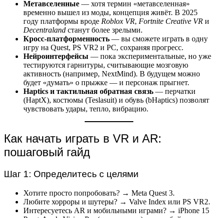
Метавселенные
— хотя термин «метавселенная»
временно вышел из моды, концепция живёт. В 2025
году платформы вроде
Roblox VR
,
Fortnite Creative VR
и
Decentraland
станут более зрелыми.
Кросс-платформенность
— вы сможете играть в одну
игру на Quest, PS VR2 и PC, сохраняя прогресс.
Нейроинтерфейсы
— пока экспериментальные, но уже
тестируются гарнитуры, считывающие мозговую
активность (например, NextMind). В будущем можно
будет «думать» о прыжке — и персонаж прыгнет.
Haptics и тактильная обратная связь
— перчатки
(HaptX), костюмы (Teslasuit) и обувь (bHaptics) позволят
чувствовать удары, тепло, вибрацию.
Как начать играть в VR и AR:
пошаговый гайд
Шаг 1: Определитесь с целями
Хотите просто попробовать? → Meta Quest 3.
Любите хорроры и шутеры? → Valve Index или PS VR2.
Интересуетесь AR и мобильными играми? → iPhone 15