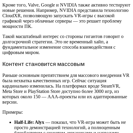
Кроме того, Valve, Google и NVIDIA также активно тестируют
новые решения. Например, NVIDIA представила технологию
CloudXR, позволяющую запускать VR-игры с высокой
графикой через облачные серверы — это решает проблему
мощности ПК.
Такой масштабный интерес со стороны гигантов говорит о
долгосрочной стратегии. Это не временный хайп, а
фундаментальное изменение способа взаимодействия с
цифровым миром.
Контент становится массовым
Раньше основным препятствием для массового внедрения VR
была нехватка качественных игр. Сейчас ситуация
кардинально изменилась. На платформах вроде SteamVR,
Meta Store и PlayStation Store доступно более 3000 игр, из
которых около 150 — AAA-проекты или их адаптированные
версии.
Примеры:
Half-Life: Alyx
— показал, что VR-игра может быть не
просто демонстрацией технологий, а полноценным
блокбастером с сюжетом, механиками и наградами.