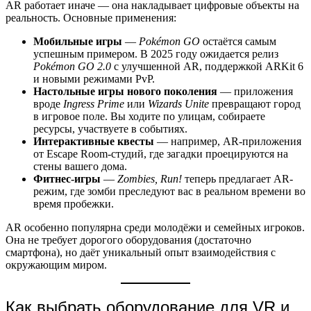
AR работает иначе — она накладывает цифровые объекты на
реальность. Основные применения:
Мобильные игры
—
Pokémon GO
остаётся самым
успешным примером. В 2025 году ожидается релиз
Pokémon GO 2.0
с улучшенной AR, поддержкой ARKit 6
и новыми режимами PvP.
Настольные игры нового поколения
— приложения
вроде
Ingress Prime
или
Wizards Unite
превращают город
в игровое поле. Вы ходите по улицам, собираете
ресурсы, участвуете в событиях.
Интерактивные квесты
— например, AR-приложения
от Escape Room-студий, где загадки проецируются на
стены вашего дома.
Фитнес-игры
—
Zombies, Run!
теперь предлагает AR-
режим, где зомби преследуют вас в реальном времени во
время пробежки.
AR особенно популярна среди молодёжи и семейных игроков.
Она не требует дорогого оборудования (достаточно
смартфона), но даёт уникальный опыт взаимодействия с
окружающим миром.
Как выбрать оборудование для VR и