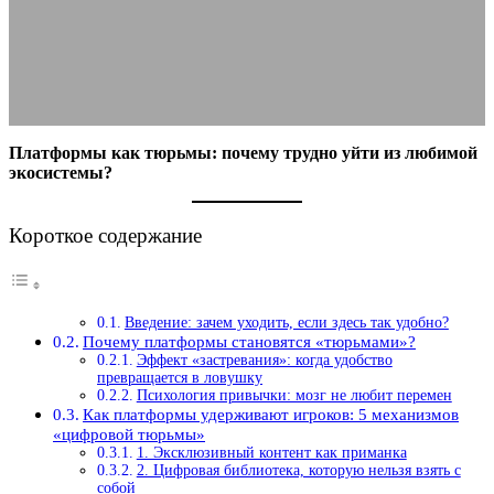
экосистемы?
17.11.2025
АВТОР ANA_EDITOR
КОММЕНТАРИЕВ НЕТ
Платформы как тюрьмы: почему трудно уйти из любимой
экосистемы?
Короткое содержание
Введение: зачем уходить, если здесь так удобно?
Почему платформы становятся «тюрьмами»?
Эффект «застревания»: когда удобство
превращается в ловушку
Психология привычки: мозг не любит перемен
Как платформы удерживают игроков: 5 механизмов
«цифровой тюрьмы»
1. Эксклюзивный контент как приманка
2. Цифровая библиотека, которую нельзя взять с
собой