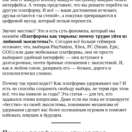
интерфейса. А теперь представьте, что вы решаете перейти на
другую платформу. И всё — ваши достижения исчезают,
друзья остаются «за стеной», а покупки превращаются в
цифровой мусор, который нельзя перенести.
Звучит жестоко? Это и есть суть феномена, который мы
назовём
«Платформы как тюрьмы: почему трудно уйти из
любимой экосистемы?»
. Сегодня всё больше геймеров
осознают, что, выбирая PlayStation, Xbox, PC (Steam, Epic,
GOG) или даже мобильные платформы, они не просто
выбирают удобный интерфейс — они вступают в
долгосрочные, почти брачные отношения с экосистемой. И,
как в любом союзе, разорвать его — больно, дорого и
психологически сложно.
Почему так происходит? Как платформы удерживают нас? И
есть ли способы сохранить свободу выбора, не теряя при этом
всё, что вы нажили за годы? Эта статья — для тех, кто
задавался этими вопросами. Даже если вы пока не планируете
«бегство» из своей экосистемы, понимание механизма её
удержания сделает вас более осознанным игроком и поможет
избежать ловушек в будущем.