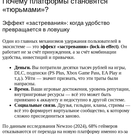
Почему платформы становятся
«тюрьмами»?
Эффект «застревания»: когда удобство
превращается в ловушку
Один из главных механизмов удержания пользователей в
экосистеме — это
эффект «застревания» (lock-in effect)
. Он
работает не за счёт принуждения, а за счёт комбинации
удобства, инвестиций и привычки.
Деньги.
Вы потратили десятки тысяч рублей на игры,
DLC, подписки (PS Plus, Xbox Game Pass, EA Play и
т.д.). Уйти — значит признать, что эти траты были
напрасны.
Время.
Ваши игровые достижения, уровень репутации,
внутриигровые ресурсы — всё это может быть
привязано к аккаунту и недоступно в другой системе.
Социальные связи.
Друзья, гильдии, кланы, стримы —
всё это формирует виртуальное сообщество, к которому
сложно присоединиться заново.
По данным исследования Newzoo (2024), 68% геймеров
отказываются от перехода на новую платформу именно из-за