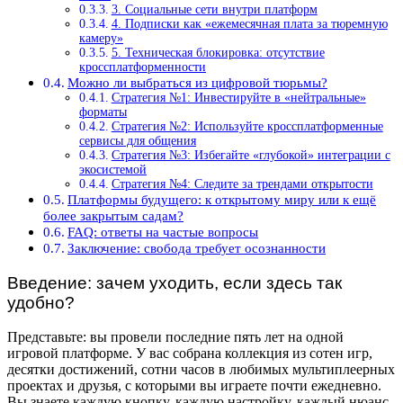
3. Социальные сети внутри платформ
4. Подписки как «ежемесячная плата за тюремную
камеру»
5. Техническая блокировка: отсутствие
кроссплатформенности
Можно ли выбраться из цифровой тюрьмы?
Стратегия №1: Инвестируйте в «нейтральные»
форматы
Стратегия №2: Используйте кроссплатформенные
сервисы для общения
Стратегия №3: Избегайте «глубокой» интеграции с
экосистемой
Стратегия №4: Следите за трендами открытости
Платформы будущего: к открытому миру или к ещё
более закрытым садам?
FAQ: ответы на частые вопросы
Заключение: свобода требует осознанности
Введение: зачем уходить, если здесь так
удобно?
Представьте: вы провели последние пять лет на одной
игровой платформе. У вас собрана коллекция из сотен игр,
десятки достижений, сотни часов в любимых мультиплеерных
проектах и друзья, с которыми вы играете почти ежедневно.
Вы знаете каждую кнопку, каждую настройку, каждый нюанс