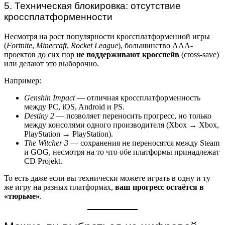
5. Техническая блокировка: отсутствие
кроссплатформенности
Несмотря на рост популярности кроссплатформенной игры
(
Fortnite
,
Minecraft
,
Rocket League
), большинство AAA-
проектов до сих пор
не поддерживают кросспейв
(cross-save)
или делают это выборочно.
Например:
Genshin Impact
— отличная кроссплатформенность
между PC, iOS, Android и PS.
Destiny 2
— позволяет переносить прогресс, но только
между консолями одного производителя (Xbox → Xbox,
PlayStation → PlayStation).
The Witcher 3
— сохранения не переносятся между Steam
и GOG, несмотря на то что обе платформы принадлежат
CD Projekt.
То есть даже если вы технически можете играть в одну и ту
же игру на разных платформах,
ваш прогресс остаётся в
«тюрьме»
.