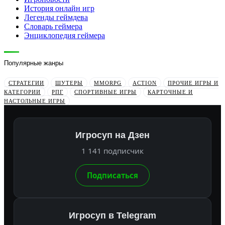
История онлайн игр
Легенды геймдева
Словарь геймера
Энциклопедия геймера
Популярные жанры
СТРАТЕГИИ
ШУТЕРЫ
MMORPG
ACTION
ПРОЧИЕ ИГРЫ И
КАТЕГОРИИ
РПГ
СПОРТИВНЫЕ ИГРЫ
КАРТОЧНЫЕ И
НАСТОЛЬНЫЕ ИГРЫ
Игросуп на Дзен
1 141 подписчик
Подписаться
Игросуп в Telegram