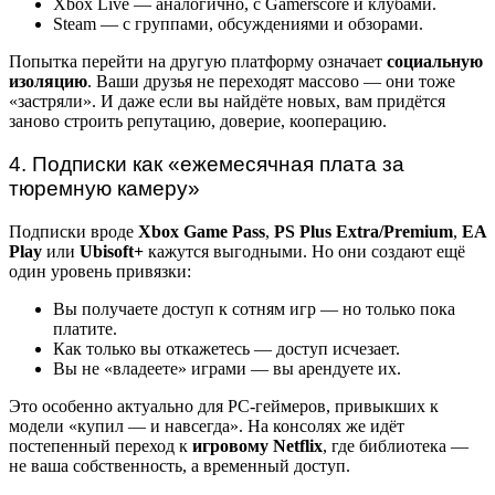
Xbox Live — аналогично, с Gamerscore и клубами.
Steam — с группами, обсуждениями и обзорами.
Попытка перейти на другую платформу означает
социальную
изоляцию
. Ваши друзья не переходят массово — они тоже
«застряли». И даже если вы найдёте новых, вам придётся
заново строить репутацию, доверие, кооперацию.
4. Подписки как «ежемесячная плата за
тюремную камеру»
Подписки вроде
Xbox Game Pass
,
PS Plus Extra/Premium
,
EA
Play
или
Ubisoft+
кажутся выгодными. Но они создают ещё
один уровень привязки:
Вы получаете доступ к сотням игр — но только пока
платите.
Как только вы откажетесь — доступ исчезает.
Вы не «владеете» играми — вы арендуете их.
Это особенно актуально для PC-геймеров, привыкших к
модели «купил — и навсегда». На консолях же идёт
постепенный переход к
игровому Netflix
, где библиотека —
не ваша собственность, а временный доступ.