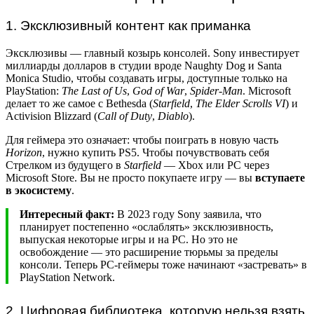
1. Эксклюзивный контент как приманка
Эксклюзивы — главный козырь консолей. Sony инвестирует
миллиарды долларов в студии вроде Naughty Dog и Santa
Monica Studio, чтобы создавать игры, доступные только на
PlayStation:
The Last of Us
,
God of War
,
Spider-Man
. Microsoft
делает то же самое с Bethesda (
Starfield
,
The Elder Scrolls VI
) и
Activision Blizzard (
Call of Duty
,
Diablo
).
Для геймера это означает: чтобы поиграть в новую часть
Horizon
, нужно купить PS5. Чтобы почувствовать себя
Стрелком из будущего в
Starfield
— Xbox или PC через
Microsoft Store. Вы не просто покупаете игру — вы
вступаете
в экосистему
.
Интересный факт:
В 2023 году Sony заявила, что
планирует постепенно «ослаблять» эксклюзивность,
выпуская некоторые игры и на PC. Но это не
освобождение — это расширение тюрьмы за пределы
консоли. Теперь PC-геймеры тоже начинают «застревать» в
PlayStation Network.
2. Цифровая библиотека, которую нельзя взять