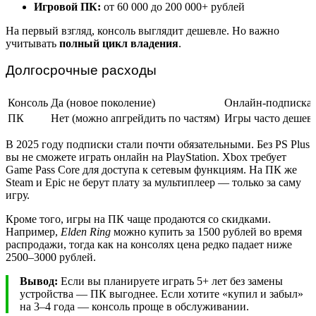
Игровой ПК:
от 60 000 до 200 000+ рублей
На первый взгляд, консоль выглядит дешевле. Но важно
учитывать
полный цикл владения
.
Долгосрочные расходы
Консоль
Да (новое поколение)
Онлайн-подписка (
ПК
Нет (можно апгрейдить по частям)
Игры часто дешевл
В 2025 году подписки стали почти обязательными. Без PS Plus
вы не сможете играть онлайн на PlayStation. Xbox требует
Game Pass Core для доступа к сетевым функциям. На ПК же
Steam и Epic не берут плату за мультиплеер — только за саму
игру.
Кроме того, игры на ПК чаще продаются со скидками.
Например,
Elden Ring
можно купить за 1500 рублей во время
распродажи, тогда как на консолях цена редко падает ниже
2500–3000 рублей.
Вывод:
Если вы планируете играть 5+ лет без замены
устройства — ПК выгоднее. Если хотите «купил и забыл»
на 3–4 года — консоль проще в обслуживании.