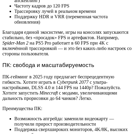
апскейлинг)
Частоту кадров до 120 FPS
Трассировку лучей в реальном времени
Поддержку HDR и VRR (переменная частота
обновления)
Благодаря единой экосистеме, игры на консолях запускаются
стабильно, без «просадок» FPS и артефактов. Например,
Spider-Man 2
на PS5 Pro работает в 60 FPS при 4K с
включённой трассировкой — и это без каких-либо настроек со
стороны пользователя.
ПК: свобода и масштабируемость
ПК-гейминг в 2025 году предлагает беспрецедентную
гибкость. Хотите играть в
Cyberpunk 2077
с ультра-
настройками, DLSS 4.0 и 144 FPS на 1440p? Пожалуйста.
Хотите запустить
Minecraft
с модами, увеличивающими
дальность прорисовки до 64 чанков? Легко.
Преимущества ПК:
Возможность апгрейда: заменили видеокарту —
получили прирост производительности
Поддержка сверхшироких мониторов, 4K/8K, высоких