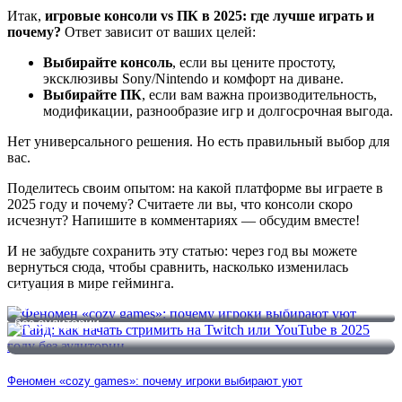
Итак,
игровые консоли vs ПК в 2025: где лучше играть и
почему?
Ответ зависит от ваших целей:
Выбирайте консоль
, если вы цените простоту,
эксклюзивы Sony/Nintendo и комфорт на диване.
Выбирайте ПК
, если вам важна производительность,
модификации, разнообразие игр и долгосрочная выгода.
Нет универсального решения. Но есть правильный выбор для
вас.
Поделитесь своим опытом: на какой платформе вы играете в
2025 году и почему? Считаете ли вы, что консоли скоро
исчезнут? Напишите в комментариях — обсудим вместе!
И не забудьте сохранить эту статью: через год вы можете
вернуться сюда, чтобы сравнить, насколько изменилась
ситуация в мире гейминга.
Феномен «cozy games»: почему игроки выбирают уют
Гайд: как начать стримить на Twitch или YouTube в 2025 году
без аудитории
Феномен «cozy games»: почему игроки выбирают уют