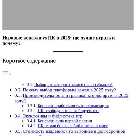
06.10.2025
АВТОР ANA_EDITOR
КОММЕНТАРИЕВ НЕТ
Игровые консоли vs ПК в 2025: где лучше играть и
почему?
Короткое содержание
Выбор, от которого зависит ваш геймплей
Почему выбор платформы важен в 2025 году?
Производительность и графика: кто лидирует в 2025
году?
Консоли: стабильность и оптимизация
ПК: свобода и масштабируемость
Эксклюзивы и библиотека игр
Консоли: сила первой партии
ПК: самая большая библиотека в мире
Стоимость владения: что выгоднее в долгосрочной