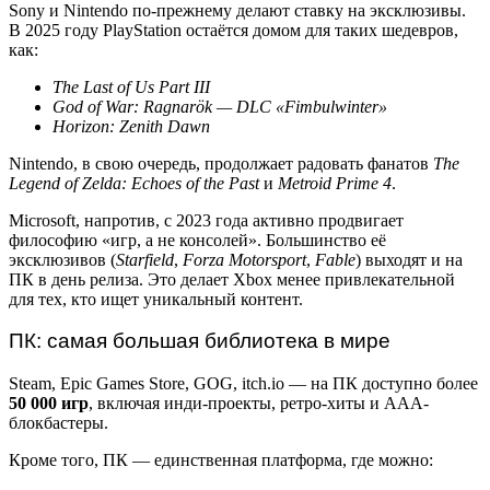
Sony и Nintendo по-прежнему делают ставку на эксклюзивы.
В 2025 году PlayStation остаётся домом для таких шедевров,
как:
The Last of Us Part III
God of War: Ragnarök — DLC «Fimbulwinter»
Horizon: Zenith Dawn
Nintendo, в свою очередь, продолжает радовать фанатов
The
Legend of Zelda: Echoes of the Past
и
Metroid Prime 4
.
Microsoft, напротив, с 2023 года активно продвигает
философию «игр, а не консолей». Большинство её
эксклюзивов (
Starfield
,
Forza Motorsport
,
Fable
) выходят и на
ПК в день релиза. Это делает Xbox менее привлекательной
для тех, кто ищет уникальный контент.
ПК: самая большая библиотека в мире
Steam, Epic Games Store, GOG, itch.io — на ПК доступно более
50 000 игр
, включая инди-проекты, ретро-хиты и AAA-
блокбастеры.
Кроме того, ПК — единственная платформа, где можно: