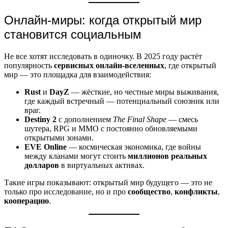
Онлайн-миры: когда открытый мир
становится социальным
Не все хотят исследовать в одиночку. В 2025 году растёт
популярность
сервисных онлайн-вселенных
, где открытый
мир — это площадка для взаимодействия:
Rust
и
DayZ
— жёсткие, но честные миры выживания,
где каждый встречный — потенциальный союзник или
враг.
Destiny 2
с дополнением
The Final Shape
— смесь
шутера, RPG и MMO с постоянно обновляемыми
открытыми зонами.
EVE Online
— космическая экономика, где войны
между кланами могут стоить
миллионов реальных
долларов
в виртуальных активах.
Такие игры показывают: открытый мир будущего — это не
только про исследование, но и про
сообщество
,
конфликты
,
кооперацию
.