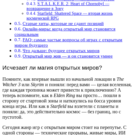
S.T.A.L.K.E.R. 2: Heart of Chornobyl —
возвращение в Зону
Starfield: Shattered Space — вторая жизнь
космической RPG
Старые хиты, которые не сдают позиций
Онлайн-миры: когда открытый мир становится
социальным
FAQ: самые частые вопросы об играх с открытым
миром будущего
Что дальше: будущее открытых миров
Открытый мир жив — и он становится умнее
Исчезает ли магия открытых миров?
Помните, как впервые вышли из начальной локации в
The
Witcher 3
или
Skyrim
и поняли: перед вами — целая вселенная,
где каждая тропинка может привести к приключению? А
теперь вспомните, как в
Elden Ring
вы просто… пошли в
сторону от стартовой зоны и наткнулись на босса уровня
конца игры. Или как в
Starfield
вы взлетели с планеты и
поняли: да, это действительно космос — без границ, но с
пустотой.
Сегодня жанр игр с открытым миром стоит на перепутье. С
одной стороны — технические прорывы, живые миры, ИИ