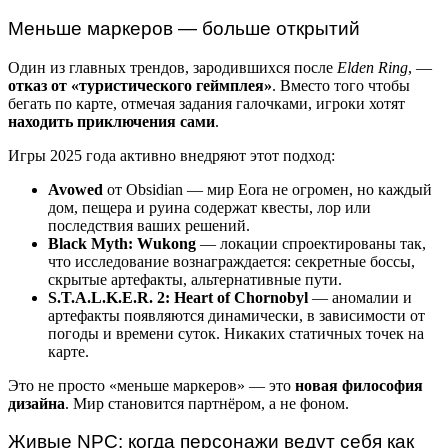
Меньше маркеров — больше открытий
Один из главных трендов, зародившихся после
Elden Ring
, —
отказ от «туристического геймплея»
. Вместо того чтобы
бегать по карте, отмечая задания галочками, игроки хотят
находить приключения сами
.
Игры 2025 года активно внедряют этот подход:
Avowed
от Obsidian — мир Eora не огромен, но каждый
дом, пещера и руина содержат квесты, лор или
последствия ваших решений.
Black Myth: Wukong
— локации спроектированы так,
что исследование вознаграждается: секретные боссы,
скрытые артефакты, альтернативные пути.
S.T.A.L.K.E.R. 2: Heart of Chornobyl
— аномалии и
артефакты появляются динамически, в зависимости от
погоды и времени суток. Никаких статичных точек на
карте.
Это не просто «меньше маркеров» — это
новая философия
дизайна
. Мир становится партнёром, а не фоном.
Живые NPC: когда персонажи ведут себя как