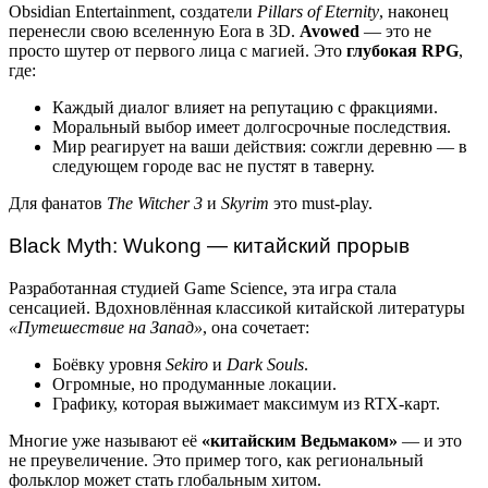
Obsidian Entertainment, создатели
Pillars of Eternity
, наконец
перенесли свою вселенную Eora в 3D.
Avowed
— это не
просто шутер от первого лица с магией. Это
глубокая RPG
,
где:
Каждый диалог влияет на репутацию с фракциями.
Моральный выбор имеет долгосрочные последствия.
Мир реагирует на ваши действия: сожгли деревню — в
следующем городе вас не пустят в таверну.
Для фанатов
The Witcher 3
и
Skyrim
это must-play.
Black Myth: Wukong — китайский прорыв
Разработанная студией Game Science, эта игра стала
сенсацией. Вдохновлённая классикой китайской литературы
«Путешествие на Запад»
, она сочетает:
Боёвку уровня
Sekiro
и
Dark Souls
.
Огромные, но продуманные локации.
Графику, которая выжимает максимум из RTX-карт.
Многие уже называют её
«китайским Ведьмаком»
— и это
не преувеличение. Это пример того, как региональный
фольклор может стать глобальным хитом.