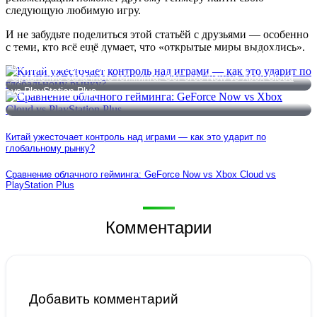
следующую любимую игру.
И не забудьте поделиться этой статьёй с друзьями — особенно
с теми, кто всё ещё думает, что «открытые миры выдохлись».
Китай ужесточает контроль над играми — как это ударит по
глобальному рынку?
Сравнение облачного гейминга: GeForce Now vs Xbox Cloud
vs PlayStation Plus
Китай ужесточает контроль над играми — как это ударит по
глобальному рынку?
Сравнение облачного гейминга: GeForce Now vs Xbox Cloud vs
PlayStation Plus
Комментарии
Добавить комментарий