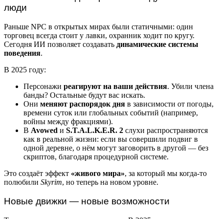
люди
Раньше NPC в открытых мирах были статичными: один
торговец всегда стоит у лавки, охранник ходит по кругу.
Сегодня ИИ позволяет создавать
динамические системы
поведения
.
В 2025 году:
Персонажи
реагируют на ваши действия
. Убили члена
банды? Остальные будут вас искать.
Они
меняют распорядок дня
в зависимости от погоды,
времени суток или глобальных событий (например,
войны между фракциями).
В
Avowed
и
S.T.A.L.K.E.R. 2
слухи распространяются
как в реальной жизни: если вы совершили подвиг в
одной деревне, о нём могут заговорить в другой — без
скриптов, благодаря процедурной системе.
Это создаёт эффект
«живого мира»
, за который мы когда-то
полюбили
Skyrim
, но теперь на новом уровне.
Новые движки — новые возможности