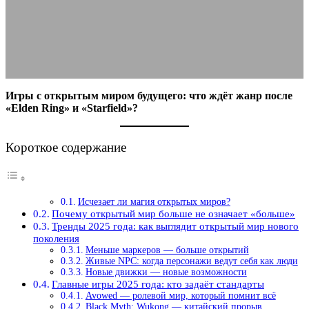
Ring и Starfield
11.10.2025
АВТОР ANA_EDITOR
КОММЕНТАРИЕВ НЕТ
Игры с открытым миром будущего: что ждёт жанр после
«Elden Ring» и «Starfield»?
Короткое содержание
Исчезает ли магия открытых миров?
Почему открытый мир больше не означает «больше»
Тренды 2025 года: как выглядит открытый мир нового
поколения
Меньше маркеров — больше открытий
Живые NPC: когда персонажи ведут себя как люди
Новые движки — новые возможности
Главные игры 2025 года: кто задаёт стандарты
Avowed — ролевой мир, который помнит всё
Black Myth: Wukong — китайский прорыв