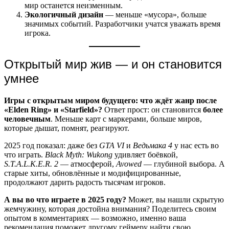
мир останется неизменным.
Экологичный дизайн
— меньше «мусора», больше
значимых событий. Разработчики учатся уважать время
игрока.
Открытый мир жив — и он становится
умнее
Игры с открытым миром будущего: что ждёт жанр после
«Elden Ring» и «Starfield»?
Ответ прост: он становится
более
человечным
. Меньше карт с маркерами, больше миров,
которые дышат, помнят, реагируют.
2025 год показал: даже без
GTA VI
и
Ведьмака 4
у нас есть во
что играть.
Black Myth: Wukong
удивляет боёвкой,
S.T.A.L.K.E.R. 2
— атмосферой,
Avowed
— глубиной выбора. А
старые хиты, обновлённые и модифицированные,
продолжают дарить радость тысячам игроков.
А вы во что играете в 2025 году?
Может, вы нашли скрытую
жемчужину, которая достойна внимания? Поделитесь своим
опытом в комментариях — возможно, именно ваша
рекомендация поможет другому геймеру найти свою