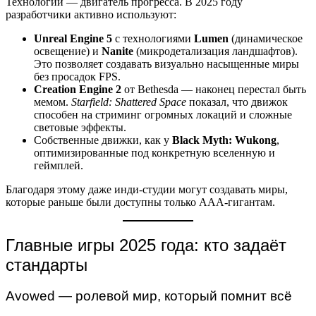
Технологии — двигатель прогресса. В 2025 году
разработчики активно используют:
Unreal Engine 5
с технологиями
Lumen
(динамическое
освещение) и
Nanite
(микродетализация ландшафтов).
Это позволяет создавать визуально насыщенные миры
без просадок FPS.
Creation Engine 2
от Bethesda — наконец перестал быть
мемом.
Starfield: Shattered Space
показал, что движок
способен на стриминг огромных локаций и сложные
световые эффекты.
Собственные движки, как у
Black Myth: Wukong
,
оптимизированные под конкретную вселенную и
геймплей.
Благодаря этому даже инди-студии могут создавать миры,
которые раньше были доступны только AAA-гигантам.
Главные игры 2025 года: кто задаёт
стандарты
Avowed — ролевой мир, который помнит всё