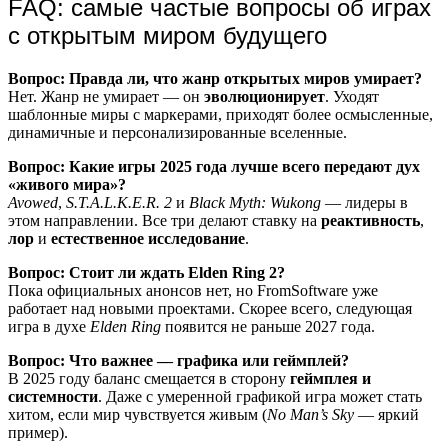
FAQ: самые частые вопросы об играх
с открытым миром будущего
Вопрос: Правда ли, что жанр открытых миров умирает?
Нет. Жанр не умирает — он
эволюционирует
. Уходят
шаблонные миры с маркерами, приходят более осмысленные,
динамичные и персонализированные вселенные.
Вопрос: Какие игры 2025 года лучше всего передают дух
«живого мира»?
Avowed
,
S.T.A.L.K.E.R. 2
и
Black Myth: Wukong
— лидеры в
этом направлении. Все три делают ставку на
реактивность
,
лор
и
естественное исследование
.
Вопрос: Стоит ли ждать Elden Ring 2?
Пока официальных анонсов нет, но FromSoftware уже
работает над новыми проектами. Скорее всего, следующая
игра в духе
Elden Ring
появится не раньше 2027 года.
Вопрос: Что важнее — графика или геймплей?
В 2025 году баланс смещается в сторону
геймплея и
системности
. Даже с умеренной графикой игра может стать
хитом, если мир чувствуется живым (
No Man’s Sky
— яркий
пример).