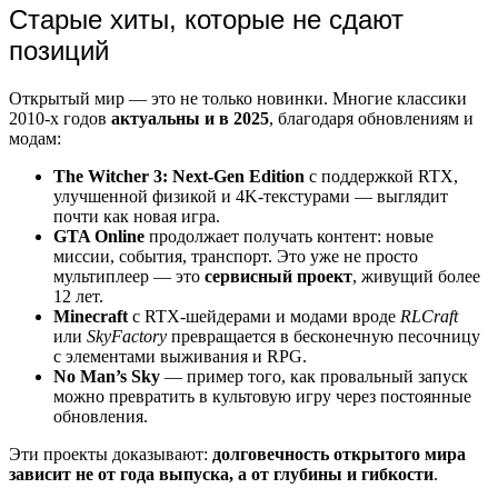
Старые хиты, которые не сдают
позиций
Открытый мир — это не только новинки. Многие классики
2010-х годов
актуальны и в 2025
, благодаря обновлениям и
модам:
The Witcher 3: Next-Gen Edition
с поддержкой RTX,
улучшенной физикой и 4K-текстурами — выглядит
почти как новая игра.
GTA Online
продолжает получать контент: новые
миссии, события, транспорт. Это уже не просто
мультиплеер — это
сервисный проект
, живущий более
12 лет.
Minecraft
с RTX-шейдерами и модами вроде
RLCraft
или
SkyFactory
превращается в бесконечную песочницу
с элементами выживания и RPG.
No Man’s Sky
— пример того, как провальный запуск
можно превратить в культовую игру через постоянные
обновления.
Эти проекты доказывают:
долговечность открытого мира
зависит не от года выпуска, а от глубины и гибкости
.